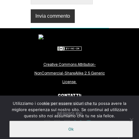
Creative Commons Attribution-
NonCommercial-ShareAlike 2.5 Generic
License.
CONTATTI:
Utilizziamo i cookie per essere sicuri che tu possa avere la
milanoinmovimento@gmail.com
migliore esperienza sul nostro sito. Se continui ad utilizzare
SEGUICI SU:
questo sito noi assumiamo che tu ne sia felice.
Ok
Sito ospitato sulla piattaforma
Midala