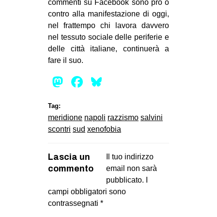
commenti su Facebook sono pro o
contro alla manifestazione di oggi,
nel frattempo chi lavora davvero
nel tessuto sociale delle periferie e
delle città italiane, continuerà a
fare il suo.
Mastodon
Facebook
Bluesky
Tag:
meridione
napoli
razzismo
salvini
scontri
sud
xenofobia
Lascia un
Il tuo indirizzo
commento
email non sarà
pubblicato.
I
campi obbligatori sono
contrassegnati
*