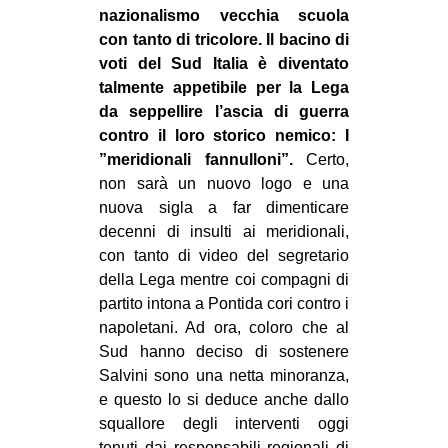
nazionalismo vecchia scuola
CULTURE
con tanto di tricolore. Il bacino di
ARTE
voti del Sud Italia è diventato
talmente appetibile per la Lega
CINEMA
da seppellire l’ascia di guerra
MANIFESTI
contro il loro storico nemico: I
MUSICA
”meridionali fannulloni”.
Certo,
non sarà un nuovo logo e una
RECENSIONI
nuova sigla a far dimenticare
INTERNAZIONALE
decenni di insulti ai meridionali,
con tanto di video del segretario
AFRICA
della Lega mentre coi compagni di
AMERICHE
partito intona a Pontida cori contro i
napoletani. Ad ora, coloro che al
ESTREMO ORIENTE
Sud hanno deciso di sostenere
EUROPA
Salvini sono una netta minoranza,
e questo lo si deduce anche dallo
MEDIO ORIENTE
squallore degli interventi oggi
MONDO
tenuti dai responsabili regionali di