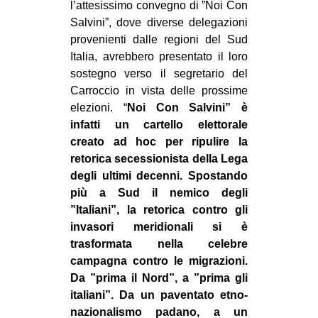
l’attesissimo convegno di ”Noi Con
MILANO
Salvini”, dove diverse delegazioni
MOBILITAZIONI
provenienti dalle regioni del Sud
Italia, avrebbero presentato il loro
SPAZI
sostegno verso il segretario del
SPORT POPOLARE
Carroccio in vista delle prossime
elezioni. “
Noi Con Salvini” è
MOVIMENTI
infatti un cartello elettorale
AMBIENTE
creato ad hoc per ripulire la
ANTIFASCISMO
retorica secessionista della Lega
degli ultimi decenni. Spostando
DIRITTO ALL’ABITARE
più a Sud il nemico degli
GENERI
”Italiani”, la retorica contro gli
invasori meridionali si è
MIGRAZIONI
trasformata nella celebre
PRECARIATO
campagna contro le migrazioni.
Da ”prima il Nord”, a ”prima gli
REPRESSIONE
italiani”. Da un paventato etno-
STUDENTI
nazionalismo padano, a un