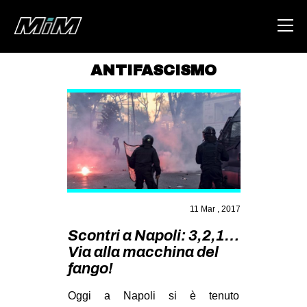
ANTIFASCISMO
HOME
ABOUT
AREA
DEGENERAZIONE
GAZA FREESTYLE
11 Mar , 2017
CSOA LAMBRETTA
Scontri a Napoli: 3,2,1…
MSM
Via alla macchina del
STUDENTI TSUNAMI
fango!
ZAM
Oggi a Napoli si è tenuto