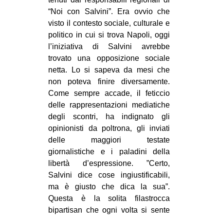
“Noi con Salvini”. Era ovvio che
EVENTI
visto il contesto sociale, culturale e
in
politico in cui si trova Napoli, oggi
l’iniziativa di Salvini avrebbe
Fb
trovato una opposizione sociale
netta. Lo si sapeva da mesi che
tw
non poteva finire diversamente.
Come sempre accade, il feticcio
bsky
delle rappresentazioni mediatiche
degli scontri, ha indignato gli
ms
opinionisti da poltrona, gli inviati
delle maggiori testate
SEARCH
giornalistiche e i paladini della
libertà d’espressione. ”Certo,
Salvini dice cose ingiustificabili,
ma è giusto che dica la sua”.
Questa è la solita filastrocca
bipartisan che ogni volta si sente