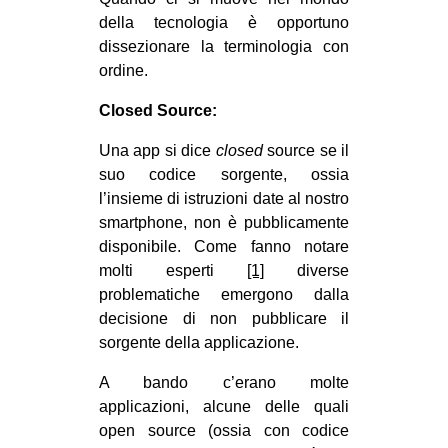
CULTURE
della tecnologia è opportuno
dissezionare la terminologia con
ARTE
ordine.
CINEMA
Closed Source:
MANIFESTI
Una app si dice
closed
source se il
MUSICA
suo codice sorgente, ossia
RECENSIONI
l’insieme di istruzioni date al nostro
smartphone, non è pubblicamente
INTERNAZIONALE
disponibile. Come fanno notare
AFRICA
molti esperti
[1]
diverse
problematiche emergono dalla
AMERICHE
decisione di non pubblicare il
ESTREMO ORIENTE
sorgente della applicazione.
EUROPA
A bando c’erano molte
MEDIO ORIENTE
applicazioni, alcune delle quali
open source (ossia con codice
MONDO