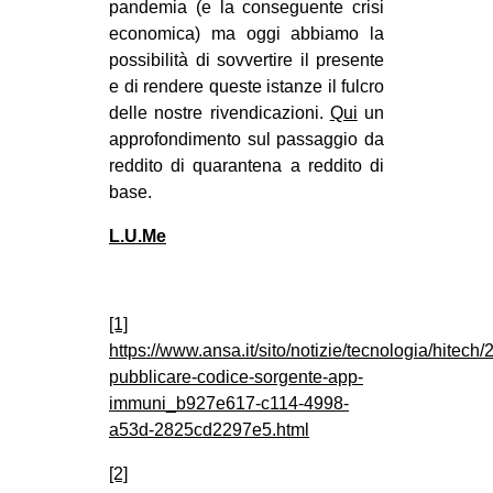
pandemia (e la conseguente crisi
economica) ma oggi abbiamo la
possibilità di sovvertire il presente
e di rendere queste istanze il fulcro
delle nostre rivendicazioni.
Qui
un
approfondimento sul passaggio da
reddito di quarantena a reddito di
base.
L.U.Me
[1]
https://www.ansa.it/sito/notizie/tecnologia/hitech/
pubblicare-codice-sorgente-app-
immuni_b927e617-c114-4998-
a53d-2825cd2297e5.html
[2]