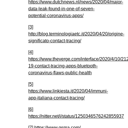
https://www.dutchnews.nl/news/2020/04/major-
data-leak-found-in-one-of-seven-
potential-coronavirus-apps/
[3]
http://blog.terminologiaetc.it/2020/04/20/origine-
significato-contact-tracing/
[4]
https://www.theverge.com/interface/2020/4/10/21
19-contact-tracing-apps-bluetooth-
coronavirus-flaws-public-health
[5]
https://www.linkiesta.it/2020/04/immuni-
app-italiana-contact-tracing/
[6]
https://nitter.net/i/status/1250346576242855937
[7]
https://www.gsma.com/