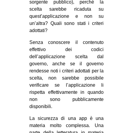
sorgente pubblico), perché la
EVENTI
scelta sarebbe ricaduta su
quest’applicazione e non su
in
un’altra? Quali sono stati i criteri
adottati?
Fb
Senza conoscere il contenuto
tw
effettivo dei codici
dell’applicazione scelta dal
bsky
governo, anche se il governo
rendesse noti i criteri adottati per la
ms
scelta, non sarebbe possibile
verificare se l’applicazione li
SEARCH
rispetta effettivamente in quando
non sono pubblicamente
disponibili.
La sicurezza di una app è una
materia molto complessa. Una
parte della letteratura in materia