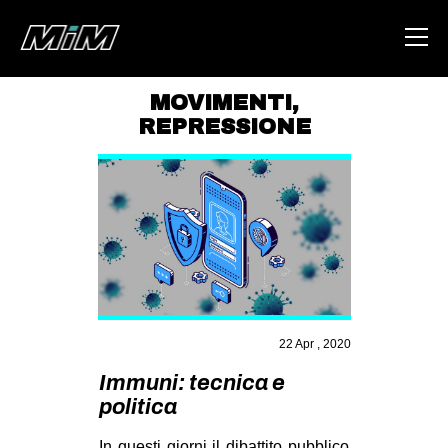
MOVIMENTI
,
REPRESSIONE
HOME
ABOUT
AREA
DEGENERAZIONE
GAZA FREESTYLE
CSOA LAMBRETTA
22 Apr , 2020
MSM
Immuni: tecnica e
STUDENTI TSUNAMI
politica
ZAM
In questi giorni il dibattito pubblico