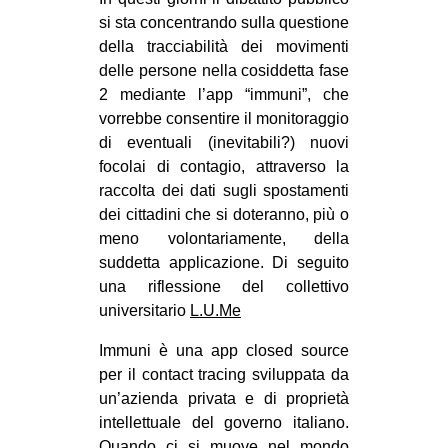
MILANO
si sta concentrando sulla questione
MOBILITAZIONI
della tracciabilità dei movimenti
delle persone nella cosiddetta fase
SPAZI
2 mediante l’app “immuni”, che
SPORT POPOLARE
vorrebbe consentire il monitoraggio
di eventuali (inevitabili?) nuovi
MOVIMENTI
focolai di contagio, attraverso la
AMBIENTE
raccolta dei dati sugli spostamenti
dei cittadini che si doteranno, più o
ANTIFASCISMO
meno volontariamente, della
DIRITTO ALL’ABITARE
suddetta applicazione. Di seguito
una riflessione del collettivo
GENERI
universitario
L.U.Me
MIGRAZIONI
Immuni è una app closed source
PRECARIATO
per il contact tracing sviluppata da
REPRESSIONE
un’azienda privata e di proprietà
intellettuale del governo italiano.
STUDENTI
Quando ci si muove nel mondo