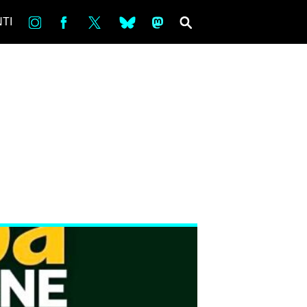
in
Fb
tw
bsky
ms
SEARCH
TI