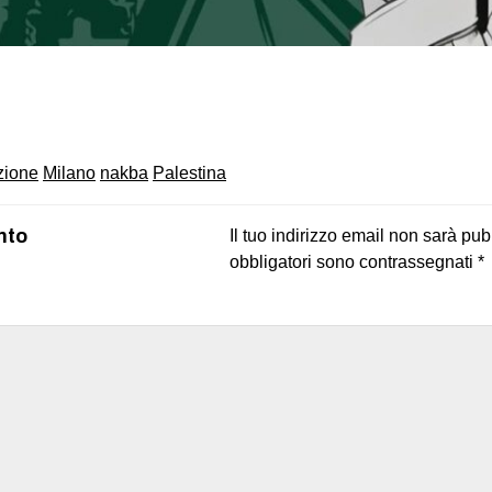
on
book
uesky
zione
Milano
nakba
Palestina
nto
Il tuo indirizzo email non sarà pub
obbligatori sono contrassegnati
*