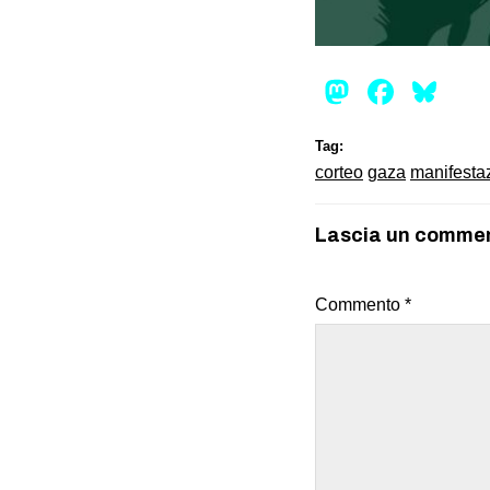
Mastod
Face
Bl
Tag:
corteo
gaza
manifesta
Lascia un comme
Commento
*