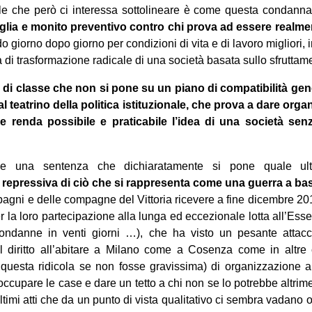
ale che però ci interessa sottolineare è come questa condann
glia e monito preventivo contro chi prova ad essere realm
ndo giorno dopo giorno per condizioni di vita e di lavoro migliori, 
 di trasformazione radicale di una società basata sullo sfruttam
di classe che non si pone su un piano di compatibilità gen
dal teatrino della politica istituzionale, che prova a dare org
 renda possibile e praticabile l’idea di una società sen
e una sentenza che dichiaratamente si pone quale ulte
 repressiva di ciò che si rappresenta come una guerra a bas
pagni e delle compagne del Vittoria ricevere a fine dicembre 
r la loro partecipazione alla lunga ed eccezionale lotta all’Esse
ondanne in venti giorni …), che ha visto un pesante attacco
 diritto all’abitare a Milano come a Cosenza come in altre ci
 questa ridicola se non fosse gravissima) di organizzazione
i occupare le case e dare un tetto a chi non se lo potrebbe altrim
ultimi atti che da un punto di vista qualitativo ci sembra vadano ol