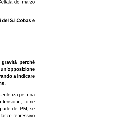
Settala del marzo
 del S.i.Cobas e
 gravità perché
d un’opposizione
vando a indicare
zione.
 sentenza per una
di tensione, come
 parte del PM, se
ttacco repressivo