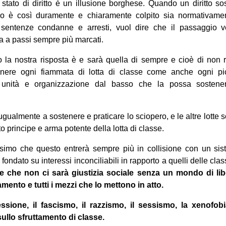
stato di diritto è un illusione borghese. Quando un diritto so
pero è così duramente e chiaramente colpito sia normativamen
 sentenze condanne e arresti, vuol dire che il passaggio 
za a passi sempre più marcati.
 la nostra risposta è e sarà quella di sempre e cioè di non 
nere ogni fiammata di lotta di classe come anche ogni pic
, unità e organizzazione dal basso che la possa sostener
ualmente a sostenere e praticare lo sciopero, e le altre lotte s
o principe e arma potente della lotta di classe.
imo che questo entrerà sempre più in collisione con un si
 fondato su interessi inconciliabili in rapporto a quelli delle cla
che non ci sarà giustizia sociale senza un mondo di libe
amento e tutti i mezzi che lo mettono in atto.
ssione, il fascismo, il razzismo, il sessismo, la xenofob
ullo sfruttamento di classe.