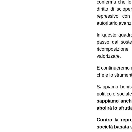
conferma che lo 
diritto di scio
repressivo, con
autoritario avan
In questo quadro
passo dal soste
ricomposizione
valorizzare.
E continueremo ug
che è lo strument
Sappiamo beniss
politico e sociale
sappiamo anche 
abolirà lo sfrutt
Contro la repre
società basata s