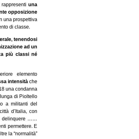
a rappresenti
una
ente opposizione
in una prospettiva
ento di classe.
erale, tenendosi
anizzazione ad un
za più classi né
riore elemento
sa intensità
che
2018 una condanna
lunga di Pioltello
 a militanti del
ttà d’Italia, con
 a delinquere ……
enti permettere. E
tre la “normalità”