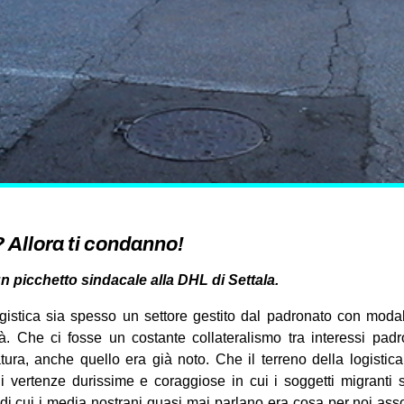
? Allora ti condanno!
 picchetto sindacale alla DHL di Settala.
ogistica sia spesso un settore gestito dal padronato con modalit
 Che ci fosse un costante collateralismo tra interessi padr
tura, anche quello era già noto. Che il terreno della logistic
i vertenze durissime e coraggiose in cui i soggetti migranti s
 e di cui i media nostrani quasi mai parlano era cosa per noi as