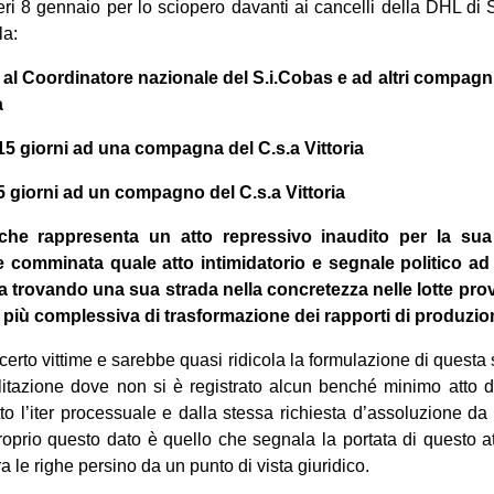
eri 8 gennaio per lo sciopero davanti ai cancelli della DHL di 
la:
 al Coordinatore nazionale del S.i.Cobas e ad altri compagni
a
15 giorni ad una compagna del C.s.a Vittoria
5 giorni ad un compagno del C.s.a Vittoria
he rappresenta un atto repressivo inaudito per la sua
e comminata quale atto intimidatorio e segnale politico a
ta trovando una sua strada nella concretezza nelle lotte pro
 più complessiva di trasformazione dei rapporti di produ
certo vittime e sarebbe quasi ridicola la formulazione di questa
litazione dove non si è registrato alcun benché minimo atto 
tto l’iter processuale e dalla stessa richiesta d’assoluzione da
oprio questo dato è quello che segnala la portata di questo a
a le righe persino da un punto di vista giuridico.