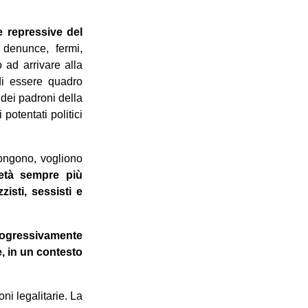
e repressive del
 denunce, fermi,
o ad arrivare alla
di essere quadro
dei padroni della
potentati politici
spongono, vogliono
età sempre più
isti, sessisti e
rogressivamente
e, in un contesto
ni legalitarie. La