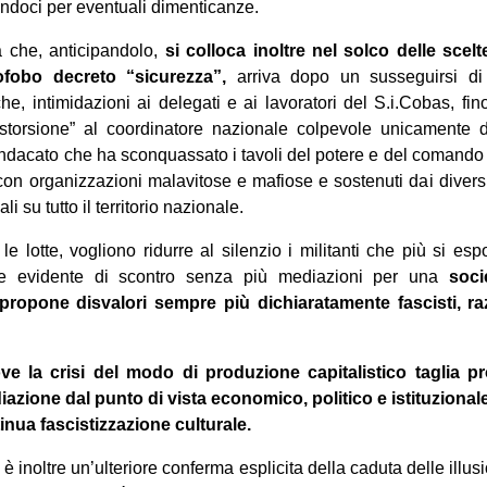
ndoci per eventuali dimenticanze.
 che, anticipandolo,
si colloca inoltre nel solco delle
scelt
ofobo decreto “sicurezza”,
arriva dopo un susseguirsi di
he, intimidazioni ai delegati e ai lavoratori del S.i.Cobas, fin
storsione” al coordinatore nazionale colpevole unicamente 
sindacato che ha sconquassato i tavoli del potere e del comando 
 con organizzazioni malavitose e mafiose e sostenuti dai diversi 
i su tutto il territorio nazionale.
le lotte, vogliono ridurre al silenzio i militanti che più si e
e evidente di scontro senza più mediazioni per una
soci
 propone disvalori sempre più dichiaratamente fascisti, razz
e la crisi del modo di produzione capitalistico taglia p
iazione dal punto di vista economico, politico e istituzional
inua fascistizzazione culturale.
 inoltre un’ulteriore conferma esplicita della caduta delle illusio