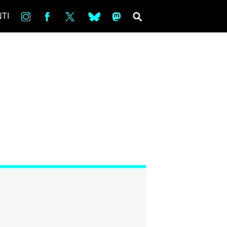
in
Fb
tw
bsky
ms
SEARCH
TI