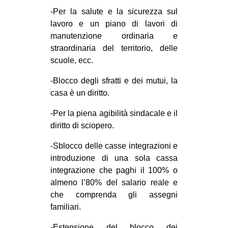
-Per la salute e la sicurezza sul
EVENTI
lavoro e un piano di lavori di
manutenzione ordinaria e
in
straordinaria del territorio, delle
Fb
scuole, ecc.
-Blocco degli sfratti e dei mutui, la
tw
casa è un diritto.
bsky
-Per la piena agibilità sindacale e il
diritto di sciopero.
ms
-Sblocco delle casse integrazioni e
SEARCH
introduzione di una sola cassa
integrazione che paghi il 100% o
almeno l’80% del salario reale e
che comprenda gli assegni
familiari.
-Estensione del blocco dei