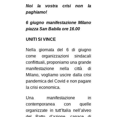
MILANO
Noi la vostra crisi non la
MOBILITAZIONI
paghiamo!
SPAZI
6 giugno manifestazione Milano
piazza San Babila ore 16.00
SPORT POPOLARE
UNITI SI VINCE
MOVIMENTI
AMBIENTE
Nella giornata del 6 di giugno
come organizzazioni sindacali
ANTIFASCISMO
conflittuali, proponiamo una grande
DIRITTO ALL’ABITARE
manifestazione nella città di
Milano, vogliamo uscire dalla crisi
GENERI
pandemica del Covid e non pagare
MIGRAZIONI
la crisi economica.
PRECARIATO
Una manifestazione in
REPRESSIONE
contemporanea con quelle
organizzate in tutt’Italia nell’alveo
STUDENTI
del Patto d’azione, capace di