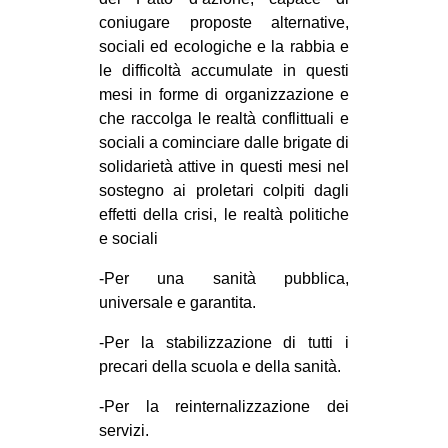
CULTURE
coniugare proposte alternative,
sociali ed ecologiche e la rabbia e
ARTE
le difficoltà accumulate in questi
CINEMA
mesi in forme di organizzazione e
che raccolga le realtà conflittuali e
MANIFESTI
sociali a cominciare dalle brigate di
MUSICA
solidarietà attive in questi mesi nel
RECENSIONI
sostegno ai proletari colpiti dagli
effetti della crisi, le realtà politiche
INTERNAZIONALE
e sociali
AFRICA
-Per una sanità pubblica,
AMERICHE
universale e garantita.
ESTREMO ORIENTE
-Per la stabilizzazione di tutti i
precari della scuola e della sanità.
EUROPA
MEDIO ORIENTE
-Per la reinternalizzazione dei
servizi.
MONDO