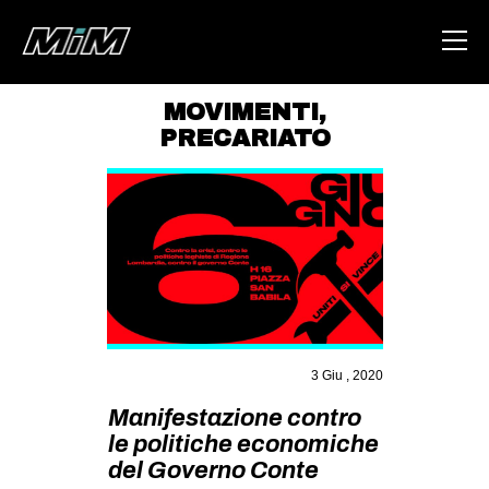
MOVIMENTI
,
PRECARIATO
HOME
ABOUT
AREA
DEGENERAZIONE
GAZA FREESTYLE
CSOA LAMBRETTA
3 Giu , 2020
MSM
Manifestazione contro
STUDENTI TSUNAMI
le politiche economiche
ZAM
del Governo Conte