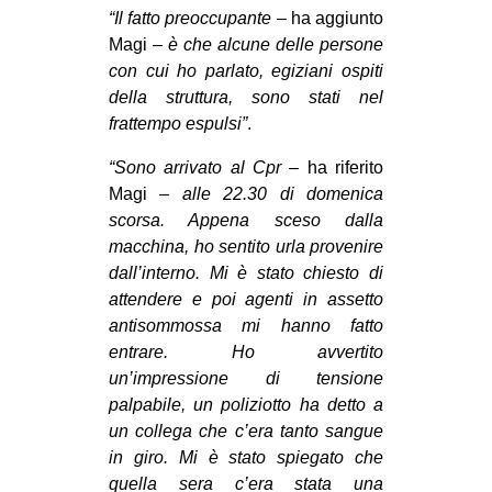
“Il fatto preoccupante
– ha aggiunto
EVENTI
Magi –
è che alcune delle persone
con cui ho parlato, egiziani ospiti
in
della struttura, sono stati nel
frattempo espulsi”
.
Fb
“Sono arrivato al Cpr
– ha riferito
tw
Magi –
alle 22.30 di domenica
scorsa. Appena sceso dalla
bsky
macchina, ho sentito urla provenire
dall’interno. Mi è stato chiesto di
ms
attendere e poi agenti in assetto
SEARCH
antisommossa mi hanno fatto
entrare. Ho avvertito
un’impressione di tensione
palpabile, un poliziotto ha detto a
un collega che c’era tanto sangue
in giro. Mi è stato spiegato che
quella sera c’era stata una