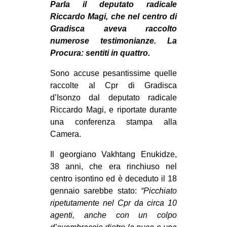
Parla il deputato radicale
MILANO
Riccardo Magi, che nel centro di
MOBILITAZIONI
Gradisca aveva raccolto
SPAZI
numerose testimonianze. La
Procura: sentiti in quattro.
SPORT POPOLARE
Sono accuse pesantissime quelle
MOVIMENTI
raccolte al Cpr di Gradisca
AMBIENTE
d’Isonzo dal deputato radicale
Riccardo Magi, e riportate durante
ANTIFASCISMO
una conferenza stampa alla
DIRITTO ALL’ABITARE
Camera.
GENERI
Il georgiano Vakhtang Enukidze,
MIGRAZIONI
38 anni, che era rinchiuso nel
centro isontino ed è deceduto il 18
PRECARIATO
gennaio sarebbe stato:
“Picchiato
REPRESSIONE
ripetutamente nel Cpr da circa 10
agenti, anche con un colpo
STUDENTI