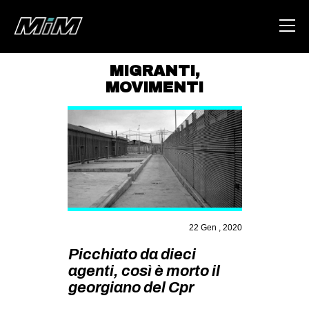
MIGRANTI
,
MOVIMENTI
HOME
ABOUT
AREA
DEGENERAZIONE
GAZA FREESTYLE
CSOA LAMBRETTA
22 Gen , 2020
MSM
Picchiato da dieci
STUDENTI TSUNAMI
agenti, così è morto il
georgiano del Cpr
ZAM