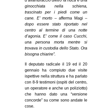
d’avambraccio dietro la nuca e una
CULTURE
ginocchiata nella schiena,
trascinato per i piedi come un
ARTE
cane. E’ morto
– afferma Magi –
CINEMA
dopo essere stato riportato nel
centro al termine di una notte
MANIFESTI
d’agonia. E’ come il caso Cucchi,
MUSICA
una persona morta mentre si
RECENSIONI
trovava in custodia dello Stato. Ora
bisogna chiarire”.
INTERNAZIONALE
Il deputato radicale il 19 ed il 20
AFRICA
gennaio ha compiuto due visite
AMERICHE
ispettive nella struttura e ha parlato
con 8-9 testimoni (ospiti del centro,
ESTREMO ORIENTE
un operatore e anche un poliziotto)
EUROPA
che hanno dato una “versione
concorde” su come sono andate le
MEDIO ORIENTE
cose.
MONDO