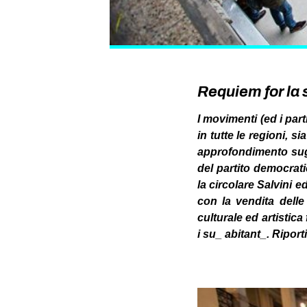
Requiem for la 
I movimenti (ed i par
in tutte le regioni, 
approfondimento sug
del partito democrati
la circolare Salvini 
con la vendita delle
culturale ed artistic
i su_ abitant_. Ripor