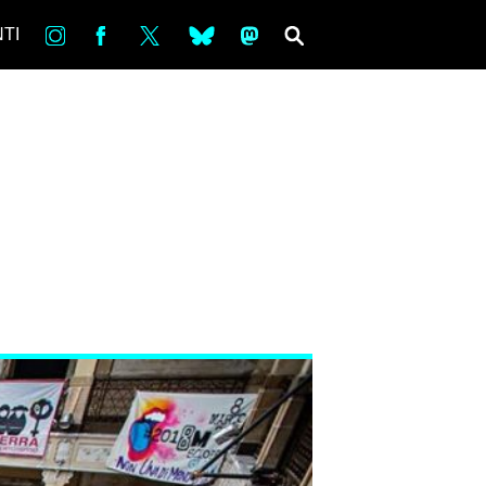
in
Fb
tw
bsky
ms
SEARCH
TI