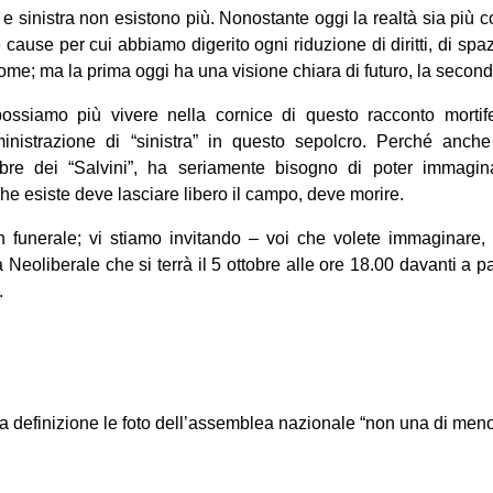
e sinistra non esistono più. Nonostante oggi la realtà sia più 
cause per cui abbiamo digerito ogni riduzione di diritti, di spazi
come; ma la prima oggi ha una visione chiara di futuro, la seco
ossiamo più vivere nella cornice di questo racconto mortif
inistrazione di “sinistra” in questo sepolcro. Perché anche
bre dei “Salvini”, ha seriamente bisogno di poter immagina
he esiste deve lasciare libero il campo, deve morire.
 funerale; vi stiamo invitando – voi che volete immaginare, s
 Neoliberale che si terrà il 5 ottobre alle ore 18.00 davanti a 
.
ta definizione le foto dell’assemblea nazionale “non una di meno