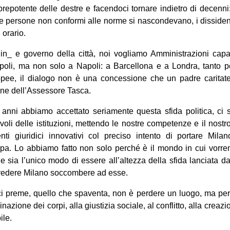
 prepotente delle destre e facendoci tornare indietro di decenni
le persone non conformi alle norme si nascondevano, i dissiden
 orario.
din_ e governo della città, noi vogliamo Amministrazioni capa
poli, ma non solo a Napoli: a Barcellona e a Londra, tanto pe
pee, il dialogo non è una concessione che un padre caritatevol
one dell’Assessore Tasca.
i anni abbiamo accettato seriamente questa sfida politica, ci
oli delle istituzioni, mettendo le nostre competenze e il nostro 
nti giuridici innovativi col preciso intento di portare Milan
ropa. Lo abbiamo fatto non solo perché è il mondo in cui vor
 sia l’unico modo di essere all’altezza della sfida lanciata da
vedere Milano soccombere ad esse.
 preme, quello che spaventa, non è perdere un luogo, ma perdere
minazione dei corpi, alla giustizia sociale, al conflitto, alla creaz
ile.