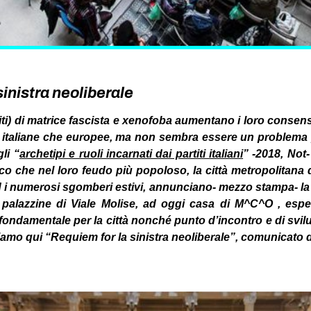
sinistra neoliberale
titi) di matrice fascista e xenofoba aumentano i loro conse
sia italiane che europee, ma non sembra essere un problema 
li “
archetipi e ruoli incarnati dai partiti italiani
” -2018, Not- 
co che nel loro feudo più popoloso, la città metropolitana
ed i numerosi sgomberi estivi, annunciano- mezzo stampa- la
 palazzine di Viale Molise, ad oggi casa di M^C^O , espe
a fondamentale per la città nonché punto d’incontro e di svi
tiamo qui “Requiem for la sinistra neoliberale”, comunicato 