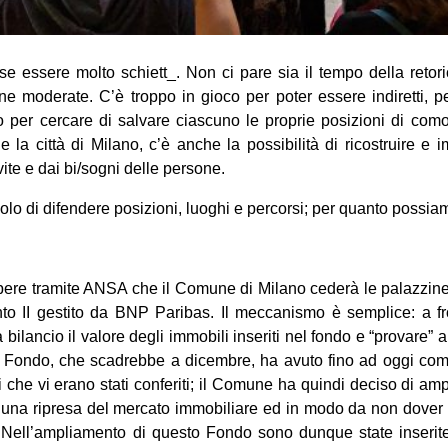
e essere molto schiett_. Non ci pare sia il tempo della retoric
ne moderate. C’è troppo in gioco per poter essere indiretti, p
per cercare di salvare ciascuno le proprie posizioni di comod
a città di Milano, c’è anche la possibilità di ricostruire e
 vite e dai bi/sogni delle persone.
lo di difendere posizioni, luoghi e percorsi; per quanto possia
ere tramite ANSA che il Comune di Milano cederà le palazzine l
nto II gestito da BNP Paribas. Il meccanismo è semplice: a fro
ilancio il valore degli immobili inseriti nel fondo e “provare”
Il Fondo, che scadrebbe a dicembre, ha avuto fino ad oggi come
i che vi erano stati conferiti; il Comune ha quindi deciso di amp
 una ripresa del mercato immobiliare ed in modo da non dover 
 Nell’ampliamento di questo Fondo sono dunque state inserite