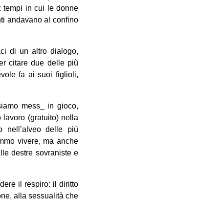
: tempi in cui le donne
ti andavano al confino
ci di un altro dialogo,
r citare due delle più
e fa ai suoi figlioli,
 siamo mess_ in gioco,
lavoro (gratuito) nella
o nell’alveo delle più
remmo vivere, ma anche
lle destre sovraniste e
 il respiro: il diritto
ione, alla sessualità che