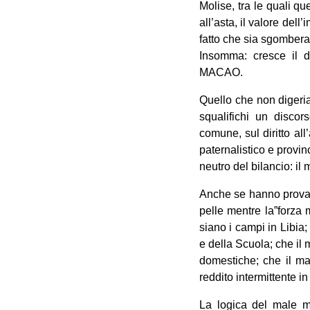
Molise, tra le quali q
all’asta, il valore del
fatto che sia sgombera
Insomma: cresce il d
MACAO.
Quello che non digeria
squalifichi un discor
comune, sul diritto al
paternalistico e provin
neutro del bilancio: i
Anche se hanno provato
pelle mentre la”forza 
siano i campi in Libia;
e della Scuola; che il
domestiche; che il mal
reddito intermittente i
La logica del male m