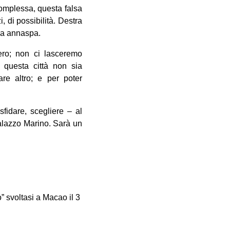
complessa, questa falsa
, di possibilità. Destra
nda annaspa.
ero; non ci lasceremo
 questa città non sia
re altro; e per poter
fidare, scegliere – al
palazzo Marino. Sarà un
” svoltasi a Macao il 3