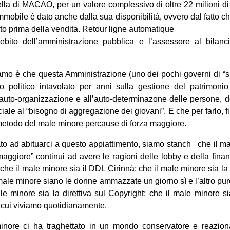
uella di MACAO, per un valore complessivo di oltre 22 milioni d
l’immobile è dato anche dalla sua disponibilità, ovvero dal fatto c
to prima della vendita. Retour ligne automatique
ebito dell’amministrazione pubblica e l’assessore al bila
mo è che questa Amministrazione (uno dei pochi governi di “sinis
so politico intavolato per anni sulla gestione del patrimo
l’auto-organizzazione e all’auto-determinazone delle persone,
ciale al “bisogno di aggregazione dei giovani”. E che per farlo, 
l metodo del male minore percause di forza maggiore.
 ad abituarci a questo appiattimento, siamo stanch_ che il ma
maggiore” continui ad avere le ragioni delle lobby e della fina
 che il male minore sia il DDL Cirinnà; che il male minore sia la 
 male minore siano le donne ammazzate un giorno sì e l’altro pure
e minore sia la direttiva sul Copyright; che il male minore si
n cui viviamo quotidianamente.
inore ci ha traghettato in un mondo conservatore e reaziona