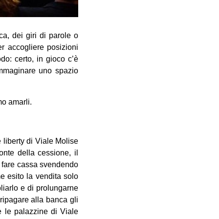
a, dei giri di parole o
er accogliere posizioni
o: certo, in gioco c’è
 immaginare uno spazio
mo amarli.
iberty di Viale Molise
nte della cessione, il
 a fare cassa svendendo
 esito la vendita solo
liarlo e di prolungarne
ripagare alla banca gli
 le palazzine di Viale