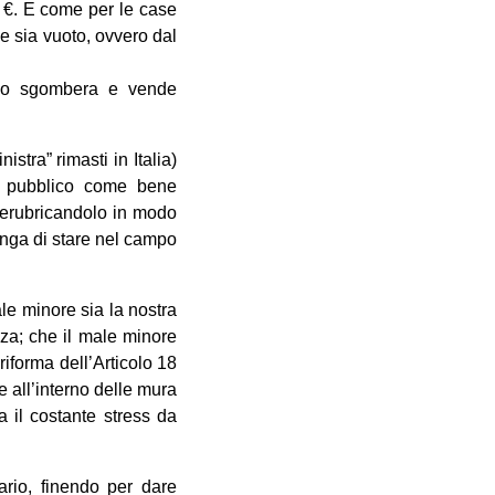
i €. E come per le case
he sia vuoto, ovvero dal
ncio sgombera e vende
tra” rimasti in Italia)
nio pubblico come bene
 derubricandolo in modo
finga di stare nel campo
le minore sia la nostra
nza; che il male minore
riforma dell’Articolo 18
 all’interno delle mura
a il costante stress da
rio, finendo per dare