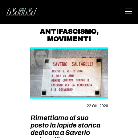
ANTIFASCISMO
,
MOVIMENTI
HOME
ABOUT
AREA
DEGENERAZIONE
GAZA FREESTYLE
CSOA LAMBRETTA
22 Ott , 2020
MSM
Rimettiamo al suo
STUDENTI TSUNAMI
posto la lapide storica
ZAM
dedicata a Saverio