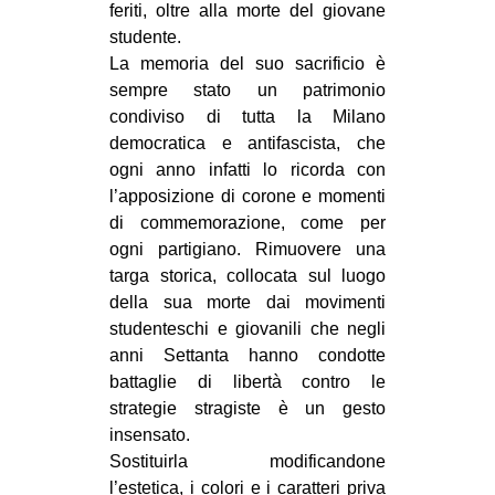
feriti, oltre alla morte del giovane
EVENTI
studente.
La memoria del suo sacrificio è
in
sempre stato un patrimonio
condiviso di tutta la Milano
Fb
democratica e antifascista, che
ogni anno infatti lo ricorda con
tw
l’apposizione di corone e momenti
di commemorazione, come per
bsky
ogni partigiano. Rimuovere una
targa storica, collocata sul luogo
ms
della sua morte dai movimenti
SEARCH
studenteschi e giovanili che negli
anni Settanta hanno condotte
battaglie di libertà contro le
strategie stragiste è un gesto
insensato.
Sostituirla modificandone
l’estetica, i colori e i caratteri priva