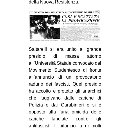
della Nuova Resistenza.
CULTURE
ARTE
CINEMA
MANIFESTI
MUSICA
Saltarelli si era unito al grande
RECENSIONI
presidio di massa attorno
all’Università Statale convocato dal
INTERNAZIONALE
Movimento Studentesco di fronte
AFRICA
all’annuncio di un provocatorio
raduno dei fascisti. Quel presidio
AMERICHE
ha accolto e protetto gli anarchici
ESTREMO ORIENTE
che fuggivano dalle cariche di
Polizia e dai Carabinieri e si è
EUROPA
opposto alla furia omicida delle
MEDIO ORIENTE
cariche lanciate contro gli
antifascisti. Il bilancio fu di molti
MONDO