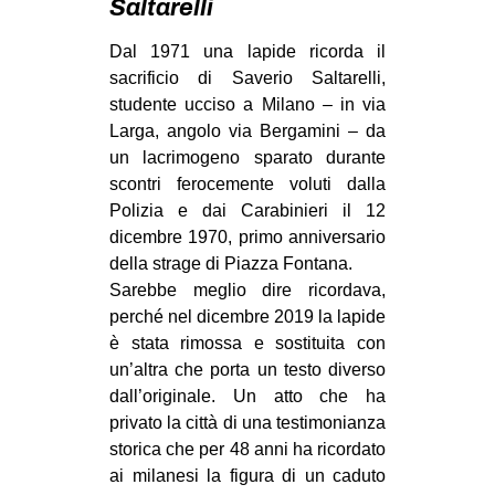
Saltarelli
MILANO
MOBILITAZIONI
Dal 1971 una lapide ricorda il
sacrificio di Saverio Saltarelli,
SPAZI
studente ucciso a Milano – in via
SPORT POPOLARE
Larga, angolo via Bergamini – da
un lacrimogeno sparato durante
MOVIMENTI
scontri ferocemente voluti dalla
AMBIENTE
Polizia e dai Carabinieri il 12
dicembre 1970, primo anniversario
ANTIFASCISMO
della strage di Piazza Fontana.
DIRITTO ALL’ABITARE
Sarebbe meglio dire ricordava,
perché nel dicembre 2019 la lapide
GENERI
è stata rimossa e sostituita con
MIGRAZIONI
un’altra che porta un testo diverso
dall’originale. Un atto che ha
PRECARIATO
privato la città di una testimonianza
REPRESSIONE
storica che per 48 anni ha ricordato
STUDENTI
ai milanesi la figura di un caduto