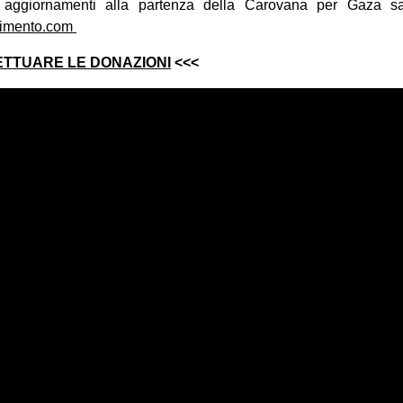
 aggiornamenti alla partenza della Carovana per Gaza sa
imento.com
FETTUARE LE DONAZIONI
<<<