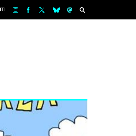
in
Fb
tw
bsky
ms
SEARCH
TI