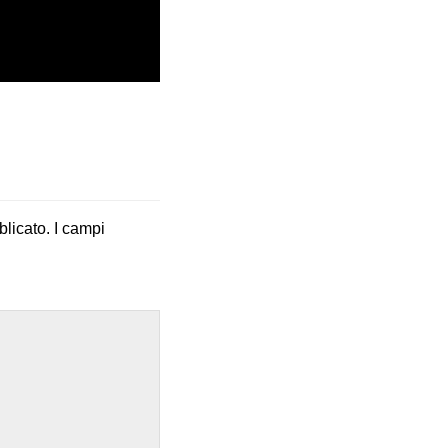
blicato.
I campi