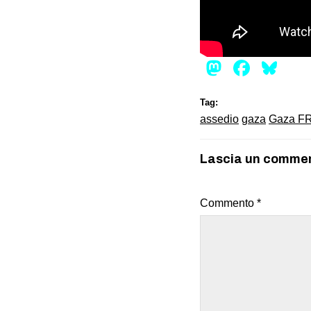
Mastod
Face
Bl
Tag:
assedio
gaza
Gaza FR
Lascia un comme
Commento
*