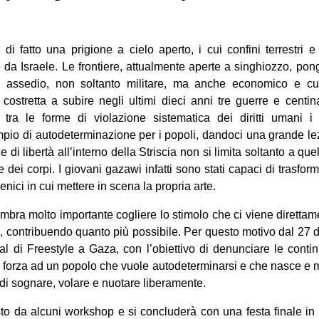
di fatto una prigione a cielo aperto, i cui confini terrestri
te da Israele. Le frontiere, attualmente aperte a singhiozzo, po
i assedio, non soltanto militare, ma anche economico e cul
 costretta a subire negli ultimi dieci anni tre guerre e centi
tra le forme di violazione sistematica dei diritti umani 
pio di autodeterminazione per i popoli, dandoci una grande le
e di libertà all’interno della Striscia non si limita soltanto a quel
 dei corpi. I giovani gazawi infatti sono stati capaci di trasfor
enici in cui mettere in scena la propria arte.
embra molto importante cogliere lo stimolo che ci viene diretta
i, contribuendo quanto più possibile. Per questo motivo dal 27
al di Freestyle a Gaza, con l’obiettivo di denunciare le continue
e forza ad un popolo che vuole autodeterminarsi e che nasce e 
 di sognare, volare e nuotare liberamente.
sto da alcuni workshop e si concluderà con una festa finale in 