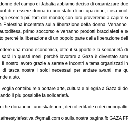
donne del campo di Jabalia abbiamo deciso di organizzare due s
vuol dire essere donna in uno stato di occupazione, cosa vuol 
 degli eserciti più forti del mondo; con loro proveremo a capire
la Palestina incentrata sulla liberazione della donna. Verranno a
utodifesa, primo soccorso e verranno prodotti braccialetti e 
esto perché la liberazione di un popolo parte dalla liberazione de
dere una mano economica, oltre il supporto e la solidarietà di c
o sarà in questi mesi, perché lavorare a Gaza è diventato semp
ti il nostro lavoro grazie a serate e incontri a tema organizzati i
o di tasca nostra i soldi necessari per andare avanti, ma 
nde aiuto.
glia contribuire a portare arte, cultura e allegria a Gaza di do
ando il piu possibile la solidarietà.
nche donandoci uno skatebord, dei rollerblade o dei monopattin
azafreestylefestival@gmail.com o sulla nostra pagina fb
GAZA F