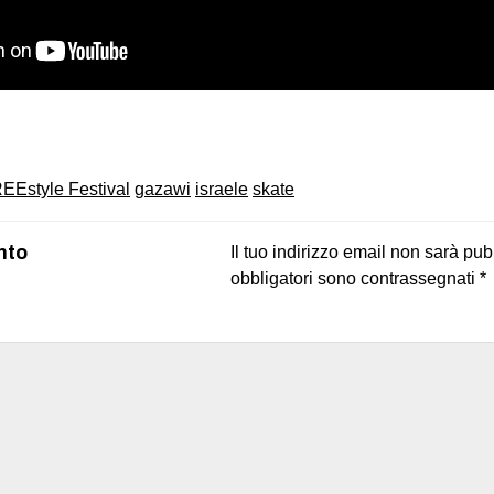
on
book
uesky
EEstyle Festival
gazawi
israele
skate
nto
Il tuo indirizzo email non sarà pub
obbligatori sono contrassegnati
*