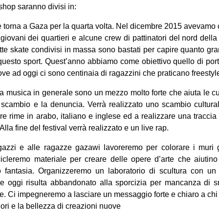
kshop saranno divisi in:
e torna a Gaza per la quarta volta. Nel dicembre 2015 avevamo co
iovani dei quartieri e alcune crew di pattinatori del nord della 
te skate condivisi in massa sono bastati per capire quanto gran
 questo sport. Quest’anno abbiamo come obiettivo quello di porta
e ad oggi ci sono centinaia di ragazzini che praticano freestyl
a musica in generale sono un mezzo molto forte che aiuta le cult
o scambio e la denuncia. Verrà realizzato uno scambio cultural
 rime in arabo, italiano e inglese ed a realizzare una tracci
la fine del festival verrà realizzato e un live rap.
zzi e alle ragazze gazawi lavoreremo per colorare i muri gr
icicleremo materiale per creare delle opere d’arte che aiutino
ro fantasia. Organizzeremo un laboratorio di scultura con un 
e oggi risulta abbandonato alla sporcizia per mancanza di sma
. Ci impegneremo a lasciare un messaggio forte e chiaro a chi
ori e la bellezza di creazioni nuove