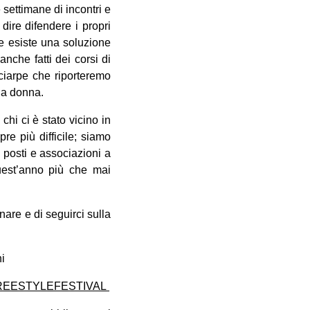
ettimane di incontri e
dire difendere i propri
 se esiste una soluzione
nche fatti dei corsi di
sciarpe che riporteremo
lla donna.
hi ci è stato vicino in
re più difficile; siamo
n posti e associazioni a
quest’anno più che mai
nare e di seguirci sulla
i
REESTYLEFESTIVAL