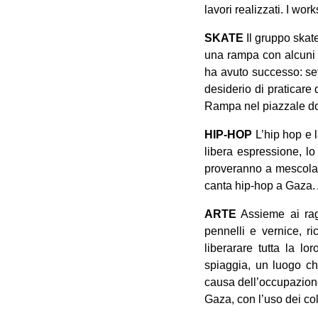
lavori realizzati. I wor
SKATE
Il gruppo skat
una rampa con alcuni g
ha avuto successo: set
desiderio di praticare
Rampa nel piazzale dov
HIP-HOP
L’hip hop e l
libera espressione, l
proveranno a mescolare
canta hip-hop a Gaza. Al
ARTE
Assieme ai raga
pennelli e vernice, r
liberarare tutta la lo
spiaggia, un luogo ch
causa dell’occupazione
Gaza, con l’uso dei col