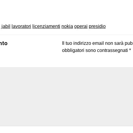
on
book
uesky
i
jabil
lavoratori
licenziamenti
nokia
operai
presidio
nto
Il tuo indirizzo email non sarà pub
obbligatori sono contrassegnati
*