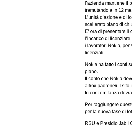
l’azienda mantiene il p
tramutandola in 12 mes
L’unità d’azione e di l
scellerato piano di chi
E’ ora di presentare il
l’incarico di licenziar
i lavoratori Nokia, p
licenziati.
Nokia ha fatto i conti
piano.
Il conto che Nokia deve
altro/i padrone/i il sito
In concomitanza dovrann
Per raggiungere questo
per la nuova fase di lot
RSU e Presidio Jabil