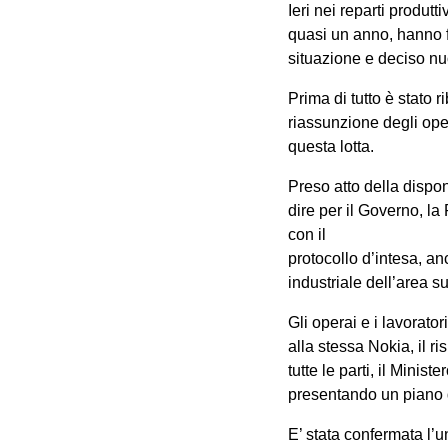
Ieri nei reparti produt
quasi un anno, hanno fa
situazione e deciso nuo
Prima di tutto è stato 
riassunzione degli oper
questa lotta.
Preso atto della dispo
dire per il Governo, l
con il
protocollo d’intesa, an
industriale dell’area s
Gli operai e i lavorator
alla stessa Nokia, il r
tutte le parti, il Mini
presentando un piano di
E’ stata confermata l’un