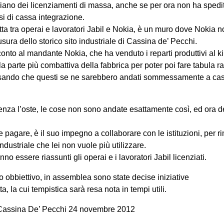
iano dei licenziamenti di massa, anche se per ora non ha spedito
i di cassa integrazione.
otta tra operai e lavoratori Jabil e Nokia, è un muro dove Nokia 
usura dello storico sito industriale di Cassina de’ Pecchi.
 conto al mandante Nokia, che ha venduto i reparti produttivi al kil
e la parte più combattiva della fabbrica per poter poi fare tabula 
ensando che questi se ne sarebbero andati sommessamente a casa
 senza l’oste, le cose non sono andate esattamente così, ed ora 
 pagare, è il suo impegno a collaborare con le istituzioni, per r
 industriale che lei non vuole più utilizzare.
o essere riassunti gli operai e i lavoratori Jabil licenziati.
 obbiettivo, in assemblea sono state decise iniziative
ta, la cui tempistica sarà resa nota in tempi utili.
 Cassina De’ Pecchi 24 novembre 2012