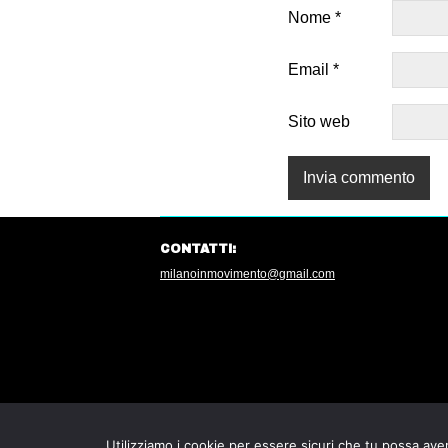
Nome
*
Email
*
Sito web
CONTATTI:
milanoinmovimento@gmail.com
Utilizziamo i cookie per essere sicuri che tu possa aver