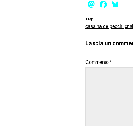
Mastod
Face
Bl
Tag:
cassina de pecchi
cris
Lascia un comme
Commento
*