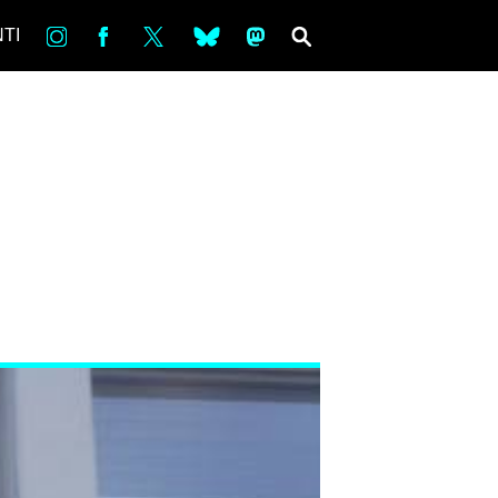
in
Fb
tw
bsky
ms
SEARCH
TI