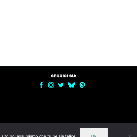
SEGUICI SU:
o sito noi assumiamo che tu ne sia felice.
Ok