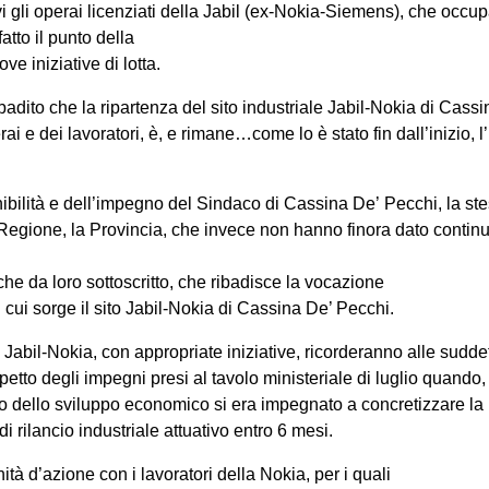
tivi gli operai licenziati della Jabil (ex-Nokia-Siemens), che occu
tto il punto della
ve iniziative di lotta.
ribadito che la ripartenza del sito industriale Jabil-Nokia di Cass
ai e dei lavoratori, è, e rimane…come lo è stato fin dall’inizio, l
nibilità e dell’impegno del Sindaco di Cassina De’ Pecchi, la st
a Regione, la Provincia, che invece non hanno finora dato contin
che da loro sottoscritto, che ribadisce la vocazione
u cui sorge il sito Jabil-Nokia di Cassina De’ Pecchi.
i Jabil-Nokia, con appropriate iniziative, ricorderanno alle suddett
ispetto degli impegni presi al tavolo ministeriale di luglio quando
stero dello sviluppo economico si era impegnato a concretizzare la
 rilancio industriale attuativo entro 6 mesi.
ità d’azione con i lavoratori della Nokia, per i quali