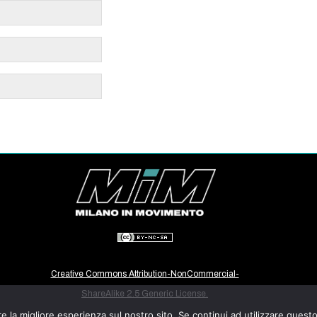
Creative Commons Attribution-NonCommercial-
ShareAlike 2.5 Generic License.
e la migliore esperienza sul nostro sito. Se continui ad utilizzare quest