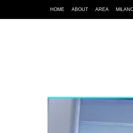
HOME
ABOUT
AREA
MILAN