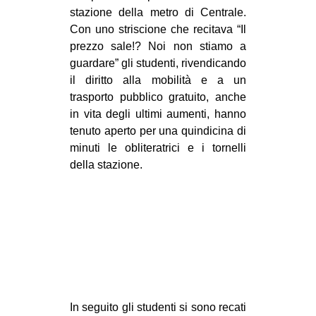
stazione della metro di Centrale.
CULTURE
Con uno striscione che recitava “Il
ARTE
prezzo sale!? Noi non stiamo a
CINEMA
guardare” gli studenti, rivendicando
il diritto alla mobilità e a un
MANIFESTI
trasporto pubblico gratuito, anche
MUSICA
in vita degli ultimi aumenti, hanno
tenuto aperto per una quindicina di
RECENSIONI
minuti le obliteratrici e i tornelli
INTERNAZIONALE
della stazione.
AFRICA
AMERICHE
ESTREMO ORIENTE
EUROPA
MEDIO ORIENTE
MONDO
In seguito gli studenti si sono recati