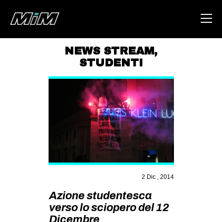
NEWS STREAM
,
STUDENTI
HOME
ABOUT
AREA
DEGENERAZIONE
GAZA FREESTYLE
CSOA LAMBRETTA
MSM
2 Dic , 2014
STUDENTI TSUNAMI
Azione studentesca
verso lo sciopero del 12
ZAM
Dicembre