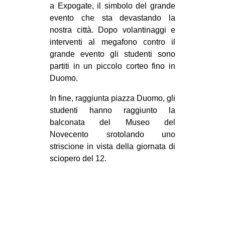
a Expogate, il simbolo del grande
EVENTI
evento che sta devastando la
nostra città. Dopo volantinaggi e
in
interventi al megafono contro il
grande evento gli studenti sono
Fb
partiti in un piccolo corteo fino in
Duomo.
tw
In fine, raggiunta piazza Duomo, gli
bsky
studenti hanno raggiunto la
balconata del Museo del
ms
Novecento srotolando uno
striscione in vista della giornata di
SEARCH
sciopero del 12.