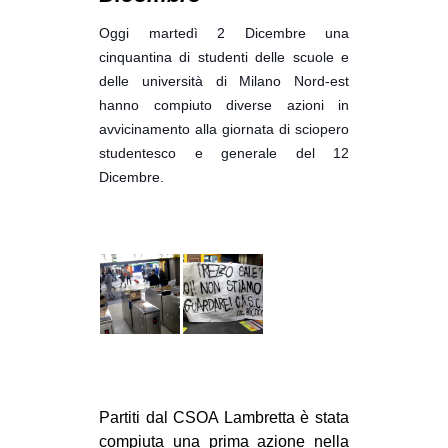
MILANO
Oggi martedì 2 Dicembre una
MOBILITAZIONI
cinquantina di studenti delle scuole e
SPAZI
delle università di Milano Nord-est
hanno compiuto diverse azioni in
SPORT POPOLARE
avvicinamento alla giornata di sciopero
MOVIMENTI
studentesco e generale del 12
Dicembre.
AMBIENTE
ANTIFASCISMO
DIRITTO ALL’ABITARE
GENERI
MIGRAZIONI
PRECARIATO
REPRESSIONE
Partiti dal CSOA Lambretta è stata
STUDENTI
compiuta una prima azione nella