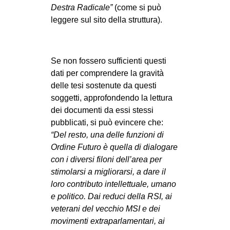
Destra Radicale”
(come si può
EVENTI
leggere sul sito della struttura).
in
Fb
Se non fossero sufficienti questi
dati per comprendere la gravità
tw
delle tesi sostenute da questi
soggetti, approfondendo la lettura
bsky
dei documenti da essi stessi
pubblicati, si può evincere che:
ms
“Del resto, una delle funzioni di
Ordine Futuro è quella di dialogare
SEARCH
con i diversi filoni dell’area per
stimolarsi a migliorarsi, a dare il
loro contributo intellettuale, umano
e politico. Dai reduci della RSI, ai
veterani del vecchio MSI e dei
movimenti extraparlamentari, ai