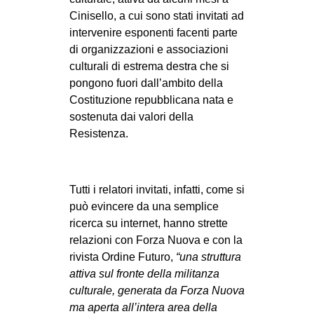
CULTURE
Cinisello, a cui sono stati invitati ad
intervenire esponenti facenti parte
ARTE
di organizzazioni e associazioni
CINEMA
culturali di estrema destra che si
pongono fuori dall’ambito della
MANIFESTI
Costituzione repubblicana nata e
MUSICA
sostenuta dai valori della
RECENSIONI
Resistenza.
INTERNAZIONALE
AFRICA
Tutti i relatori invitati, infatti, come si
può evincere da una semplice
AMERICHE
ricerca su internet, hanno strette
ESTREMO ORIENTE
relazioni con Forza Nuova e con la
rivista Ordine Futuro,
“una struttura
EUROPA
attiva sul fronte della militanza
MEDIO ORIENTE
culturale, generata da Forza Nuova
MONDO
ma aperta all’intera area della