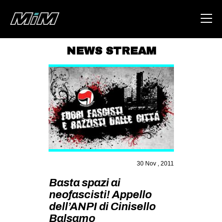
NEWS STREAM
HOME
ABOUT
AREA
DEGENERAZIONE
GAZA FREESTYLE
CSOA LAMBRETTA
30 Nov , 2011
MSM
Basta spazi ai
STUDENTI TSUNAMI
neofascisti! Appello
dell’ANPI di Cinisello
ZAM
Balsamo