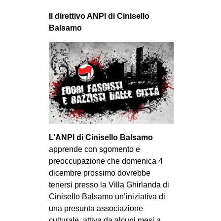
MILANO
Il direttivo ANPI di Cinisello
MOBILITAZIONI
Balsamo
SPAZI
SPORT POPOLARE
MOVIMENTI
AMBIENTE
ANTIFASCISMO
DIRITTO ALL’ABITARE
L’ANPI di Cinisello Balsamo
GENERI
apprende con sgomento e
MIGRAZIONI
preoccupazione che domenica 4
dicembre prossimo dovrebbe
PRECARIATO
tenersi presso la Villa Ghirlanda di
REPRESSIONE
Cinisello Balsamo un’iniziativa di
una presunta associazione
STUDENTI
culturale, attiva da alcuni mesi a