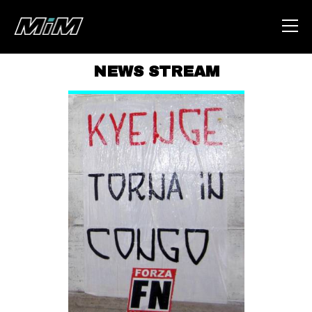
NEWS STREAM
HOME
ABOUT
AREA
DEGENERAZIONE
GAZA FREESTYLE
CSOA LAMBRETTA
MSM
STUDENTI TSUNAMI
ZAM