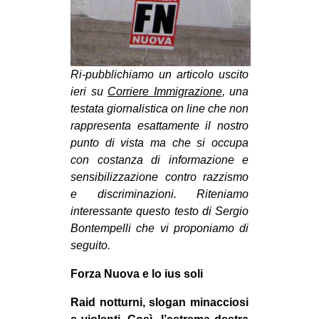
CULTURE
ARTE
CINEMA
Ri-pubblichiamo un articolo uscito
MANIFESTI
ieri su
Corriere Immigrazione
, una
testata giornalistica on line che non
MUSICA
rappresenta esattamente il nostro
RECENSIONI
punto di vista ma che si occupa
con costanza di informazione e
INTERNAZIONALE
sensibilizzazione contro razzismo
AFRICA
e discriminazioni. Riteniamo
interessante questo testo di Sergio
AMERICHE
Bontempelli che vi proponiamo di
ESTREMO ORIENTE
seguito.
EUROPA
Forza Nuova e lo ius soli
MEDIO ORIENTE
Raid notturni, slogan minacciosi
MONDO