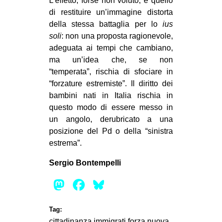
L’effetto, forse non voluto, è quello
di restituire un’immagine distorta
della stessa battaglia per lo
ius
soli
: non una proposta ragionevole,
adeguata ai tempi che cambiano,
ma un’idea che, se non
“temperata”, rischia di sfociare in
“forzature estremiste”. Il diritto dei
bambini nati in Italia rischia in
questo modo di essere messo in
un angolo, derubricato a una
posizione del Pd o della “sinistra
estrema”.
Sergio Bontempelli
Mastodon
Facebook
Bluesky
Tag:
cittadinanza immigrati
forza nuova