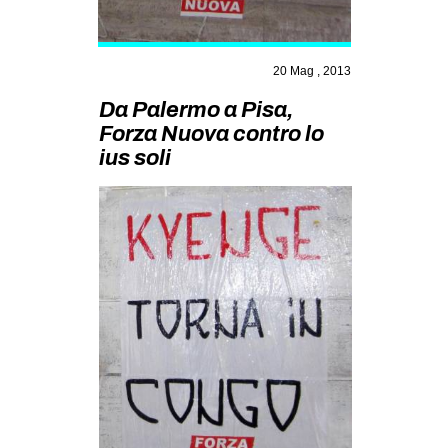
MILANO
MOBILITAZIONI
20 Mag , 2013
SPAZI
Da Palermo a Pisa,
SPORT POPOLARE
Forza Nuova contro lo
MOVIMENTI
ius soli
AMBIENTE
ANTIFASCISMO
DIRITTO ALL’ABITARE
GENERI
MIGRAZIONI
PRECARIATO
REPRESSIONE
STUDENTI