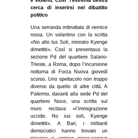
e violenti. Così l’estrema destra
cerca di inserirsi nel dibattito
EVENTI
politico
in
Una serranda imbrattata di vernice
rossa. Un volantino con la scritta
Fb
«No allo Ius Soli, ministro Kyenge
dimettiti»
.
Così si presentava la
tw
sezione Pd del quartiere Salario-
bsky
Trieste, a Roma, dopo l’incursione
notturna di Forza Nuova giovedì
ms
scorso. Uno spettacolo non troppo
diverso da quello di altre città. A
SEARCH
Palermo, davanti alla sede Pd del
quartiere Noce, una scritta sul
muro recitava «l’immigrazione
uccide. No ius soli, Kyenge
dimettiti». A Bari, i militanti
democratici hanno trovato un