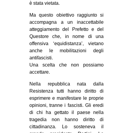
è stata vietata.
CULTURE
Ma questo obiettivo raggiunto si
ARTE
accompagna a un inaccettabile
CINEMA
atteggiamento del Prefetto e del
MANIFESTI
Questore che, in nome di una
offensiva ‘equidistanza’, vietano
MUSICA
anche le mobilitazioni degli
RECENSIONI
antifascisti.
Una scelta che non possiamo
INTERNAZIONALE
accettare.
AFRICA
Nella repubblica nata dalla
AMERICHE
Resistenza tutti hanno diritto di
esprimere e manifestare le proprie
ESTREMO ORIENTE
opinioni, tranne i fascisti. Gli eredi
EUROPA
di chi ha gettato il paese nella
MEDIO ORIENTE
tragedia non hanno diritto di
cittadinanza. Lo sosteneva il
MONDO