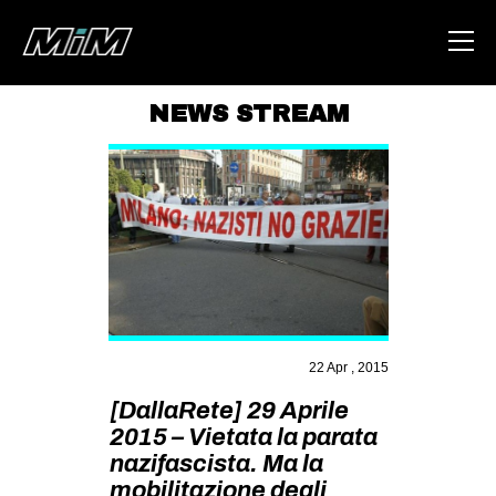
NEWS STREAM
HOME
ABOUT
AREA
DEGENERAZIONE
GAZA FREESTYLE
CSOA LAMBRETTA
22 Apr , 2015
MSM
[DallaRete] 29 Aprile
STUDENTI TSUNAMI
2015 – Vietata la parata
nazifascista. Ma la
ZAM
mobilitazione degli