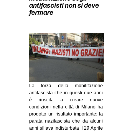
MILANO
antifascisti non si deve
fermare
MOBILITAZIONI
SPAZI
SPORT POPOLARE
MOVIMENTI
AMBIENTE
ANTIFASCISMO
DIRITTO ALL’ABITARE
La forza della mobilitazione
GENERI
antifascista che in questi due anni
MIGRAZIONI
è riuscita a creare nuove
PRECARIATO
condizioni nella città di Milano ha
prodotto un risultato importante: la
REPRESSIONE
parata nazifascista che da alcuni
STUDENTI
anni sfilava indisturbata il 29 Aprile