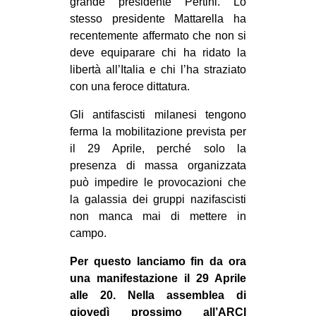
grande presidente Pertini. Lo
stesso presidente Mattarella ha
EVENTI
recentemente affermato che non si
in
deve equiparare chi ha ridato la
libertà all’Italia e chi l’ha straziato
Fb
con una feroce dittatura.
tw
Gli antifascisti milanesi tengono
ferma la mobilitazione prevista per
bsky
il 29 Aprile, perché solo la
presenza di massa organizzata
ms
può impedire le provocazioni che
la galassia dei gruppi nazifascisti
SEARCH
non manca mai di mettere in
campo.
Per questo lanciamo fin da ora
una manifestazione il 29 Aprile
alle 20. Nella assemblea di
giovedì prossimo all’ARCI