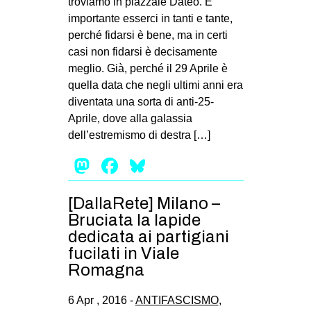
troviamo in piazzale Dateo. È
importante esserci in tanti e tante,
perché fidarsi è bene, ma in certi
casi non fidarsi è decisamente
meglio. Già, perché il 29 Aprile è
quella data che negli ultimi anni era
diventata una sorta di anti-25-
Aprile, dove alla galassia
dell’estremismo di destra […]
Mastodon
Facebook
Bluesky
[DallaRete] Milano –
Bruciata la lapide
dedicata ai partigiani
fucilati in Viale
Romagna
6 Apr , 2016 -
ANTIFASCISMO
,