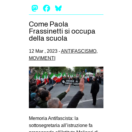
Mastodon
Facebook
Bluesky
EVENTI
in
Come Paola
Frassinetti si occupa
Fb
della scuola
tw
12 Mar , 2023 -
ANTIFASCISMO
,
MOVIMENTI
bsky
ms
SEARCH
Memoria Antifascista: la
sottosegretaria all’istruzione fa