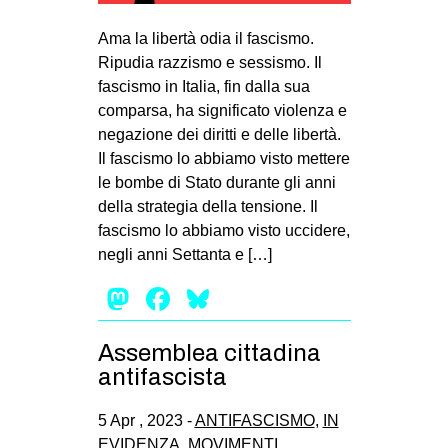
MILANO
Ama la libertà odia il fascismo.
MOBILITAZIONI
Ripudia razzismo e sessismo. Il
SPAZI
fascismo in Italia, fin dalla sua
comparsa, ha significato violenza e
SPORT POPOLARE
negazione dei diritti e delle libertà.
MOVIMENTI
Il fascismo lo abbiamo visto mettere
le bombe di Stato durante gli anni
AMBIENTE
della strategia della tensione. Il
ANTIFASCISMO
fascismo lo abbiamo visto uccidere,
negli anni Settanta e […]
DIRITTO ALL’ABITARE
Mastodon
Facebook
Bluesky
GENERI
MIGRAZIONI
Assemblea cittadina
PRECARIATO
antifascista
REPRESSIONE
5 Apr , 2023 -
ANTIFASCISMO
,
IN
STUDENTI
EVIDENZA
,
MOVIMENTI