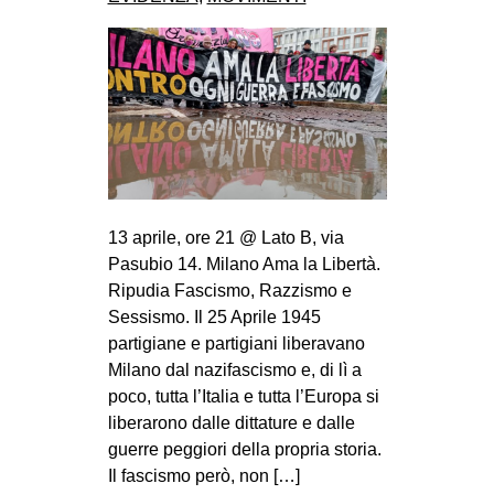
CULTURE
ARTE
CINEMA
MANIFESTI
MUSICA
RECENSIONI
13 aprile, ore 21 @ Lato B, via
INTERNAZIONALE
Pasubio 14. Milano Ama la Libertà.
Ripudia Fascismo, Razzismo e
AFRICA
Sessismo. Il 25 Aprile 1945
AMERICHE
partigiane e partigiani liberavano
ESTREMO ORIENTE
Milano dal nazifascismo e, di lì a
poco, tutta l’Italia e tutta l’Europa si
EUROPA
liberarono dalle dittature e dalle
MEDIO ORIENTE
guerre peggiori della propria storia.
Il fascismo però, non […]
MONDO