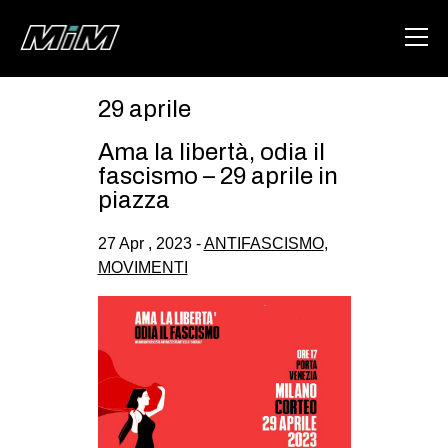
29 aprile
HOME
Ama la libertà, odia il
ABOUT
fascismo – 29 aprile in
piazza
AREA
27 Apr , 2023 -
ANTIFASCISMO
,
DEGENERAZIONE
MOVIMENTI
GAZA FREESTYLE
CSOA LAMBRETTA
MSM
STUDENTI TSUNAMI
ZAM