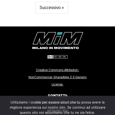
Successivo »
Creative Commons Attribution-
NonCommercial-ShareAlike 2.5 Generic
License.
CONTATTI:
Utilizziamo i cookie per essere sicuri che tu possa avere la
milanoinmovimento@gmail.com
migliore esperienza sul nostro sito. Se continui ad utilizzare
SEGUICI SU:
questo sito noi assumiamo che tu ne sia felice.