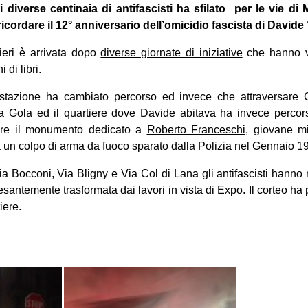
i diverse centinaia di antifascisti ha sfilato per le vie d
ricordare il
12° anniversario dell’omicidio fascista di David
ieri è arrivata dopo
diverse giornate di iniziative
che hanno vis
 di libri.
stazione ha cambiato percorso ed invece che attraversare
a Gola ed il quartiere dove Davide abitava ha invece perco
gere il monumento dedicato a
Roberto Franceschi
, giovane m
un colpo di arma da fuoco sparato dalla Polizia nel Gennaio 1
a Bocconi, Via Bligny e Via Col di Lana gli antifascisti hann
antemente trasformata dai lavori in vista di Expo. Il corteo ha p
iere.