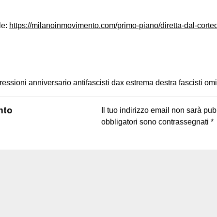
le:
https://milanoinmovimento.com/primo-piano/diretta-dal-corte
on
book
uesky
ressioni
anniversario
antifascisti
dax
estrema destra
fascisti
omi
nto
Il tuo indirizzo email non sarà pub
obbligatori sono contrassegnati
*