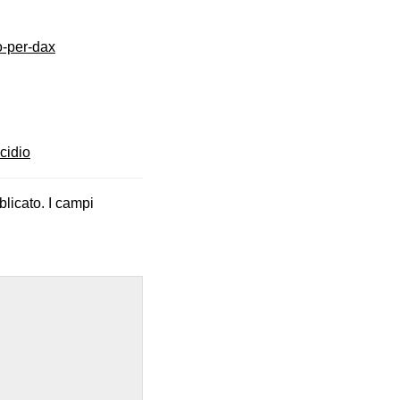
o-per-dax
cidio
blicato.
I campi