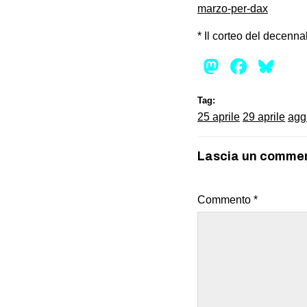
marzo-per-dax
* Il corteo del decenna
Mastod
Face
Bl
Tag:
25 aprile
29 aprile
agg
Lascia un comme
Commento
*