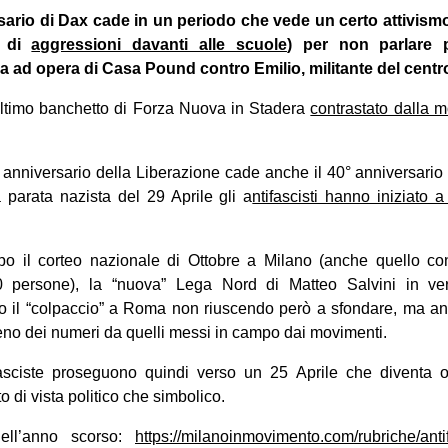
ario di Dax cade in un periodo che vede un certo attivismo 
e di
aggressioni davanti alle scuole
) per non parlare p
ad opera di Casa Pound contro Emilio, militante del centr
’ultimo banchetto di Forza Nuova in Stadera
contrastato dalla 
 anniversario della Liberazione cade anche il 40° anniversario 
a parata nazista del 29 Aprile gli a
ntifascisti hanno iniziato a
po il corteo nazionale di Ottobre a Milano (anche quello co
00 persone), la “nuova” Lega Nord di Matteo Salvini in ve
ato il “colpaccio” a Roma non riuscendo però a sfondare, ma a
reno dei numeri da quelli messi in campo dai movimenti.
ifasciste proseguono quindi verso un 25 Aprile che diventa 
o di vista politico che simbolico.
dell’anno scorso:
https://milanoinmovimento.com/rubriche/anti