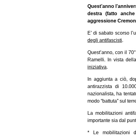
Quest’anno l’annivers
destra (fatto anch
aggressione Cremona 
E’ di sabato scorso l
degli antifascisti
.
Quest’anno, con il 70°
Ramelli. In vista dell
iniziativa
.
In aggiunta a ciò, do
antirazzista di 10.0
nazionalista, ha tent
modo “battuta” sul ter
La mobilitazioni ant
importante sia dal punt
* Le mobilitazioni 