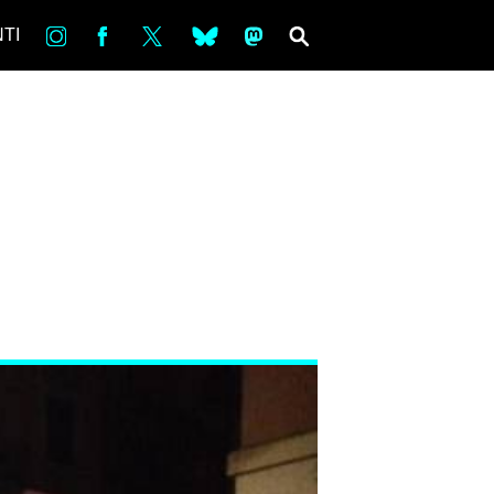
in
Fb
tw
bsky
ms
SEARCH
TI