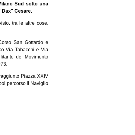
i Milano Sud sotto una
e “Dax” Cesare
.
to, tra le altre cose,
 Corso San Gottardo e
rso Via Tabacchi e Via
ilitante del Movimento
973.
o raggiunto Piazza XXIV
oi percorso il Naviglio