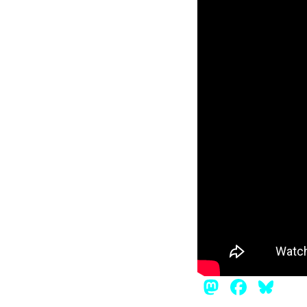
Mastod
Face
Bl