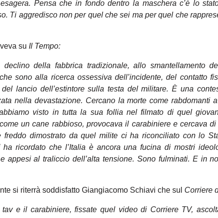
, esagera. Pensa che in fondo dentro la maschera c’è lo sta
o. Ti aggredisco non per quel che sei ma per quel che rapprese
iveva su
Il Tempo:
al declino della fabbrica tradizionale, allo smantellamento de
che sono alla ricerca ossessiva dell’incidente, del contatto fis
, del lancio dell’estintore sulla testa del militare. È una cont
ata nella devastazione. Cercano la morte come rabdomanti a
bbiamo visto in tutta la sua follia nel filmato di quel giov
a come un cane rabbioso, provocava il carabiniere e cercava d
 freddo dimostrato da quel milite ci ha riconciliato con lo St
 ha ricordato che l’Italia è ancora una fucina di mostri ideolog
à e appesi al traliccio dell’alta tensione. Sono fulminati. E in
te si riterrà soddisfatto Giangiacomo Schiavi che sul
Corriere 
tav e il carabiniere, fissate quel video di Corriere TV, ascolta