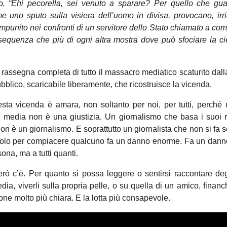
o. “Ehi pecorella, sei venuto a sparare? Per quello che gu
 uno sputo sulla visiera dell’uomo in divisa, provocano, irri
e impunito nei confronti di un servitore dello Stato chiamato a com
equenza che più di ogni altra mostra dove può sfociare la cie
 rassegna completa di tutto il massacro mediatico scaturito dalla
bblico, scaricabile liberamente, che ricostruisce la vicenda.
sta vicenda è amara, non soltanto per noi, per tutti, perché u
dai media non è una giustizia. Un giornalismo che basa i suoi r
 non è un giornalismo. E soprattutto un giornalista che non si fa s
 solo per compiacere qualcuno fa un danno enorme. Fa un dann
ona, ma a tutti quanti.
rò c’è. Per quanto si possa leggere o sentirsi raccontare degli
dia, viverli sulla propria pelle, o su quella di un amico, finan
ione molto più chiara. E la lotta più consapevole.