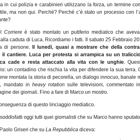
za in cui polizia e carabinieri utilizzano la forza, un termine c
tile, ma non qui. Perché? Perché c’è stato un processo con l’a
ante?
el
Corriere
è stato montato un putiferio mediatico che aveva
dalla caduta di Luca. Ricordiamo i fatti. Il sabato 25 Febbraio 
ia di persone.
Il lunedì, quasi a mostrare che della contr
 il cantiere. Luca per protesta si arrampica su un tralicci
uca cade e resta attaccato alla vita con le unghie
. Ques
: un contadino che rischia la vita per difendere la sua terra
ene montata la storia di pecorella, un dialogo innocuo, banale m
a, mandato in
heavy rotation
sulle televisioni, commentato in
pagine dei giornali. Fino a fare di Marco un mostro.
 conseguenza di questo linciaggio mediatico.
soddisfatti oggi tutti quei giornalisti che su Marco hanno sputato 
 Paolo Griseri che su
La Repubblica
diceva: