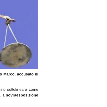
ro Marco, accusato di
osto sottolineare come
alla
sovraesposizione