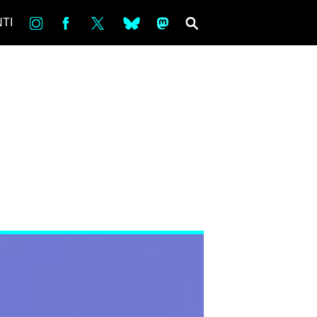
in
Fb
tw
bsky
ms
SEARCH
TI