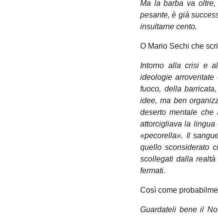
Ma la barba va oltre
pesante, è già success
insultarne cento.
O Mario Sechi che scr
Intorno alla crisi e 
ideologie arroventate 
fuoco, della barricata
idee, ma ben organizz
deserto mentale che a
attorcigliava la lingu
«pecorella». Il sangue
quello sconsiderato ci
scollegati dalla realt
fermati.
Così come probabilmen
Guardateli bene il No 