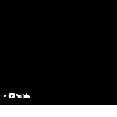
on
book
uesky