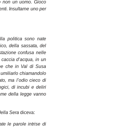
to non un uomo. Gioco
nti. Insultarne uno per
lla politica sono nate
ico, della sassata, del
estazione confusa nelle
 caccia d’acqua, in un
ane che in Val di Susa
i umiliarlo chiamandolo
ato, ma l’odio cieco di
ici, di incubi e deliri
 nome della legge vanno
della Sera
diceva:
te le parole intrise di