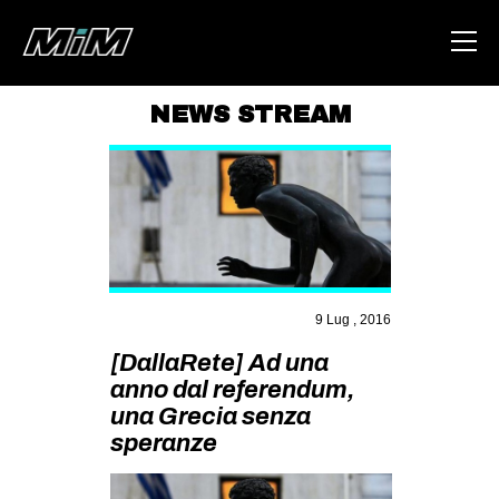
NEWS STREAM
HOME
ABOUT
AREA
DEGENERAZIONE
GAZA FREESTYLE
9 Lug , 2016
CSOA LAMBRETTA
[DallaRete] Ad una
anno dal referendum,
MSM
una Grecia senza
STUDENTI TSUNAMI
speranze
ZAM