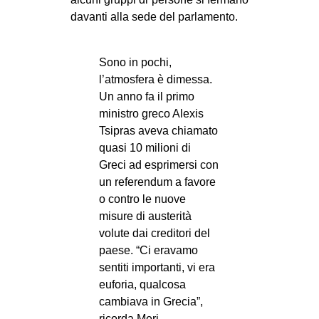
CULTURE
davanti alla sede del parlamento.
ARTE
Sono in pochi,
CINEMA
l’atmosfera è dimessa.
MANIFESTI
Un anno fa il primo
MUSICA
ministro greco Alexis
Tsipras aveva chiamato
RECENSIONI
quasi 10 milioni di
INTERNAZIONALE
Greci ad esprimersi con
un referendum a favore
AFRICA
o contro le nuove
AMERICHE
misure di austerità
volute dai creditori del
ESTREMO ORIENTE
paese. “Ci eravamo
EUROPA
sentiti importanti, vi era
euforia, qualcosa
MEDIO ORIENTE
cambiava in Grecia”,
MONDO
ricorda Meri