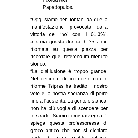
Papadopulos.
EVENTI
“Oggi siamo ben lontani da quella
in
manifestazione provocata dalla
vittoria dei “no” con il 61,3%”,
Fb
afferma questa donna di 35 anni,
ritornata su questa piazza per
tw
ricordare quel referendum ritenuto
bsky
storico.
“La disillusione è troppo grande.
ms
Nel decidere di procedere con le
riforme Tsipras ha tradito il nostro
SEARCH
voto e la nostra speranza di porre
fine all’austerità. La gente è stanca,
non ha più voglia di scendere per
le strade. Siamo come rassegnati”,
spiega questa professoressa di
greco antico che non si dichiara
parte di alcun partito politico.