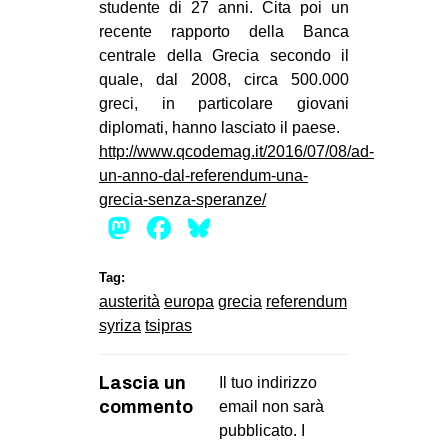
studente di 27 anni. Cita poi un
recente rapporto della Banca
centrale della Grecia secondo il
quale, dal 2008, circa 500.000
greci, in particolare giovani
diplomati, hanno lasciato il paese.
http://www.qcodemag.it/2016/07/08/ad-
un-anno-dal-referendum-una-
grecia-senza-speranze/
Mastodon
Facebook
Bluesky
Tag:
austerità
europa
grecia
referendum
syriza
tsipras
Lascia un
Il tuo indirizzo
commento
email non sarà
pubblicato.
I