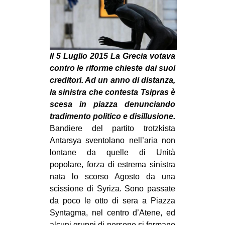
MILANO
MOBILITAZIONI
SPAZI
Il 5 Luglio 2015 La Grecia votava
SPORT POPOLARE
contro le riforme chieste dai suoi
MOVIMENTI
creditori. Ad un anno di distanza,
la sinistra che contesta Tsipras è
AMBIENTE
scesa in piazza denunciando
ANTIFASCISMO
tradimento politico e disillusione.
Bandiere del partito trotzkista
DIRITTO ALL’ABITARE
Antarsya sventolano nell’aria non
GENERI
lontane da quelle di Unità
MIGRAZIONI
popolare, forza di estrema sinistra
nata lo scorso Agosto da una
PRECARIATO
scissione di Syriza. Sono passate
REPRESSIONE
da poco le otto di sera a Piazza
Syntagma, nel centro d’Atene, ed
STUDENTI
alcuni gruppi di persone si fermano