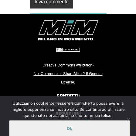
Creative Commons Attribution-
NonCommercial-ShareAlike 2.5 Generic
License.
CONTATTI:
Utilizziamo i cookie per essere sicuri che tu possa avere la
milanoinmovimento@gmail.com
migliore esperienza sul nostro sito. Se continui ad utilizzare
SEGUICI SU:
questo sito noi assumiamo che tu ne sia felice.
Ok
Sito ospitato sulla piattaforma
Midala