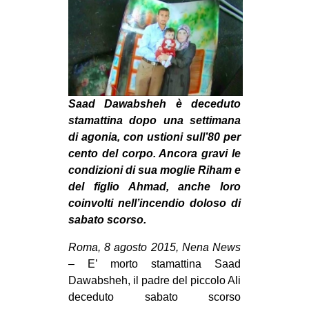
MILANO
MOBILITAZIONI
SPAZI
SPORT POPOLARE
Saad Dawabsheh è deceduto
MOVIMENTI
stamattina dopo una settimana
AMBIENTE
di agonia, con ustioni sull’80 per
cento del corpo. Ancora gravi le
ANTIFASCISMO
condizioni di sua moglie Riham e
DIRITTO ALL’ABITARE
del figlio Ahmad, anche loro
GENERI
coinvolti nell’incendio doloso di
sabato scorso.
MIGRAZIONI
Roma, 8 agosto 2015, Nena News
PRECARIATO
–
E’ morto stamattina Saad
REPRESSIONE
Dawabsheh, il padre del piccolo Ali
STUDENTI
deceduto sabato scorso