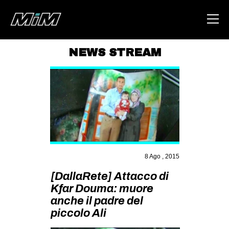
NEWS STREAM
HOME
ABOUT
AREA
DEGENERAZIONE
GAZA FREESTYLE
8 Ago , 2015
CSOA LAMBRETTA
[DallaRete] Attacco di
MSM
Kfar Douma: muore
STUDENTI TSUNAMI
anche il padre del
piccolo Ali
ZAM