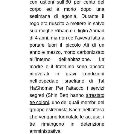
con ustioni sull’80 per cento del
EVENTI
corpo ed è morto dopo una
settimana di agonia. Durante il
in
rogo era riuscito a mettere in salvo
sua moglie Riham e il figlio Ahmad
Fb
di 4 anni, ma non ce l’aveva fatta a
portare fuori il piccolo Ali di un
tw
anno e mezzo, morto carbonizzato
all’interno dell’abitazione. La
bsky
madre e il fratellino sono ancora
ricoverati in gravi condizioni
ms
nell’ospedale israeliano di Tal
HaShomer. Per l’attacco, i servizi
SEARCH
segreti (Shin Bet) hanno
arrestato
tre coloni
, uno dei quali membri del
gruppo estremista Kach: nell’attesa
che vengano formulate le accuse, i
tre rimangono in detenzione
amministrativa.