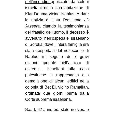
nell’incendio
appiccato da coloni
CULTURE
israeliani nella sua abitazione di
ARTE
Kfar Douma vicino Nablus. A dare
la notizia è stata l’emittente
al-
CINEMA
Jazeera
, citando la testimonianza
MANIFESTI
del fratello dell’uomo. Il decesso è
avvenuto nell’ospedale israeliano
MUSICA
di Soroka, dove l’intera famiglia era
RECENSIONI
stata trasportata dal nosocomio di
Nablus in seguito delle gravi
INTERNAZIONALE
ustioni riportate nell’attacco di
AFRICA
estremisti israeliani alla casa
palestinese in rappresaglia alla
AMERICHE
demolizione di alcuni edifici nella
ESTREMO ORIENTE
colonia di Bet El, vicino Ramallah,
ordinata due giorni prima dalla
EUROPA
Corte suprema israeliana.
MEDIO ORIENTE
Saad, 32 anni, era stato ricoverato
MONDO