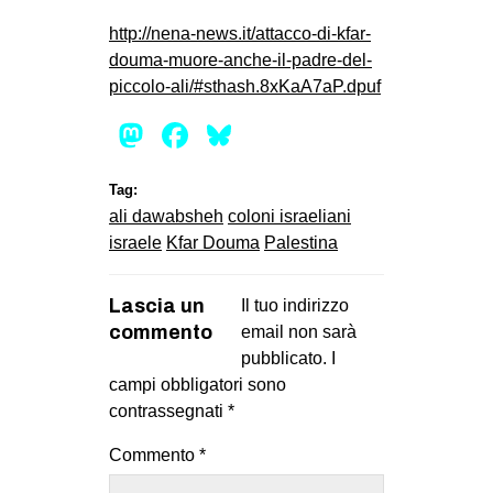
http://nena-news.it/attacco-di-kfar-
douma-muore-anche-il-padre-del-
piccolo-ali/#sthash.8xKaA7aP.dpuf
Mastodon
Facebook
Bluesky
Tag:
ali dawabsheh
coloni israeliani
israele
Kfar Douma
Palestina
Lascia un
Il tuo indirizzo
commento
email non sarà
pubblicato.
I
campi obbligatori sono
contrassegnati
*
Commento
*