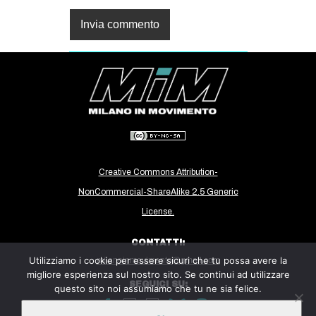
Creative Commons Attribution-
NonCommercial-ShareAlike 2.5 Generic
License.
CONTATTI:
Utilizziamo i cookie per essere sicuri che tu possa avere la
milanoinmovimento@gmail.com
migliore esperienza sul nostro sito. Se continui ad utilizzare
SEGUICI SU:
questo sito noi assumiamo che tu ne sia felice.