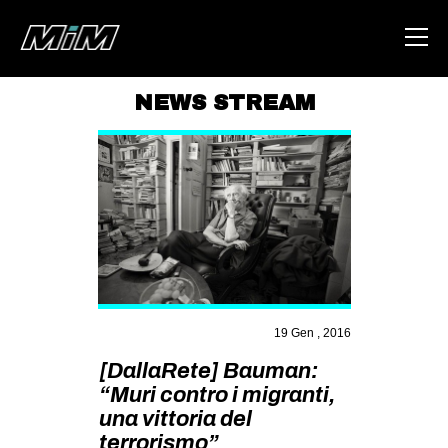
NEWS STREAM
HOME
ABOUT
AREA
DEGENERAZIONE
GAZA FREESTYLE
CSOA LAMBRETTA
19 Gen , 2016
MSM
[DallaRete] Bauman:
STUDENTI TSUNAMI
“Muri contro i migranti,
una vittoria del
ZAM
terrorismo”