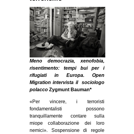
MILANO
MOBILITAZIONI
SPAZI
SPORT POPOLARE
MOVIMENTI
AMBIENTE
Meno democrazia, xenofobia,
ANTIFASCISMO
risentimento: tempi bui per i
rifugiati in Europa. Open
DIRITTO ALL’ABITARE
Migration intervista il sociologo
GENERI
polacco
Zygmunt Bauman*
MIGRAZIONI
«Per vincere, i terroristi
PRECARIATO
fondamentalisti possono
tranquillamente contare sulla
REPRESSIONE
miope collaborazione dei loro
STUDENTI
nemici». Sospensione di regole