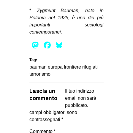
*
Zygmunt Bauman, nato in
Polonia nel 1925, è uno dei più
importanti sociologi
contemporanei.
Mastodon
Facebook
Bluesky
Tag:
bauman
europa
frontiere
rifugiati
terrorismo
Lascia un
Il tuo indirizzo
commento
email non sarà
pubblicato.
I
campi obbligatori sono
contrassegnati
*
Commento
*