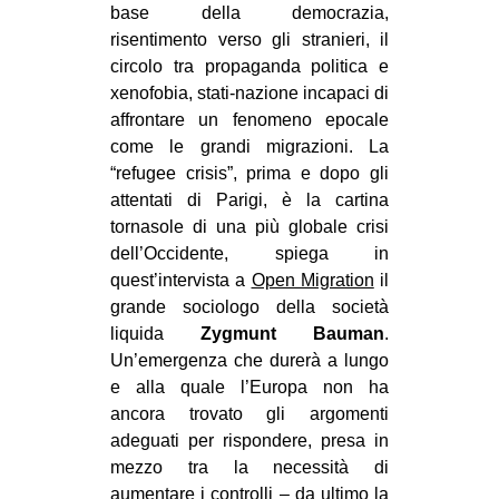
base della democrazia,
CULTURE
risentimento verso gli stranieri, il
ARTE
circolo tra propaganda politica e
xenofobia, stati-nazione incapaci di
CINEMA
affrontare un fenomeno epocale
MANIFESTI
come le grandi migrazioni. La
“refugee crisis”, prima e dopo gli
MUSICA
attentati di Parigi, è la cartina
RECENSIONI
tornasole di una più globale crisi
dell’Occidente, spiega in
INTERNAZIONALE
quest’intervista a
Open Migration
il
AFRICA
grande sociologo della società
AMERICHE
liquida
Zygmunt Bauman
.
Un’emergenza che durerà a lungo
ESTREMO ORIENTE
e alla quale l’Europa non ha
EUROPA
ancora trovato gli argomenti
adeguati per rispondere, presa in
MEDIO ORIENTE
mezzo tra la necessità di
MONDO
aumentare i controlli – da ultimo la