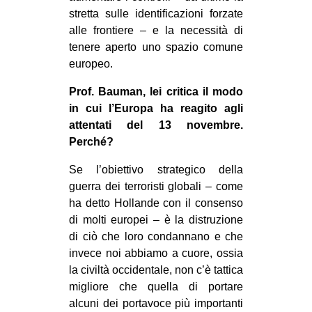
stretta sulle identificazioni forzate
EVENTI
alle frontiere – e la necessità di
tenere aperto uno spazio comune
in
europeo.
Fb
Prof. Bauman, lei critica il modo
in cui l’Europa ha reagito agli
tw
attentati del 13 novembre.
Perché?
bsky
Se l’obiettivo strategico della
ms
guerra dei terroristi globali – come
ha detto Hollande con il consenso
SEARCH
di molti europei – è la distruzione
di ciò che loro condannano e che
invece noi abbiamo a cuore, ossia
la civiltà occidentale, non c’è tattica
migliore che quella di portare
alcuni dei portavoce più importanti