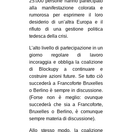
25.000 persone hanno partecipato
alla manifestazione colorata e
EVENTI
rumorosa per esprimere il loro
in
desiderio di un’altra Europa e il
rifiuto di una gestione politica
Fb
tedesca della crisi.
tw
L’alto livello di partecipazione in un
giorno regolare di lavoro
bsky
incoraggia e obbliga la coalizione
di Blockupy a continuare e
ms
costruire azioni future. Se tutto ciò
succederà a Francoforte Bruxelles
SEARCH
o Berlino è sempre in discussione.
(Forse non è meglio: ovunque
succederà che sia a Francoforte,
Bruxelles o Berlino, è comunque
sempre materia di discussione).
Allo stesso modo, la coalizione