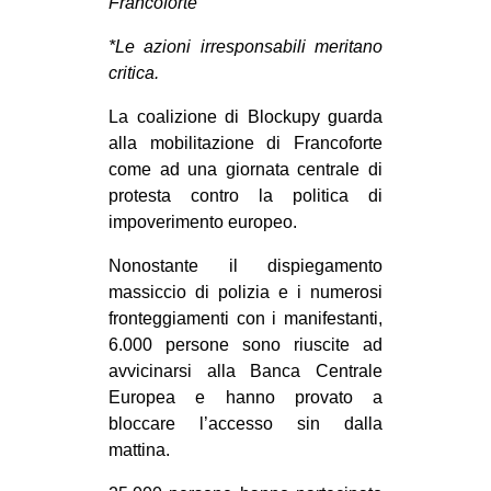
Francoforte
CULTURE
*Le azioni irresponsabili meritano
ARTE
critica.
CINEMA
La coalizione di Blockupy guarda
MANIFESTI
alla mobilitazione di Francoforte
come ad una giornata centrale di
MUSICA
protesta contro la politica di
RECENSIONI
impoverimento europeo.
INTERNAZIONALE
Nonostante il dispiegamento
AFRICA
massiccio di polizia e i numerosi
fronteggiamenti con i manifestanti,
AMERICHE
6.000 persone sono riuscite ad
ESTREMO ORIENTE
avvicinarsi alla Banca Centrale
Europea e hanno provato a
EUROPA
bloccare l’accesso sin dalla
MEDIO ORIENTE
mattina.
MONDO