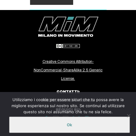
Creative Commons Attribution-
NonCommercial-ShareAlike 2.5 Generic
License.
CONTATTI:
Utilizziamo i cookie per essere sicuri che tu possa avere la
milanoinmovimento@gmail.com
migliore esperienza sul nostro sito. Se continui ad utilizzare
SEGUICI SU:
questo sito noi assumiamo che tu ne sia felice.
Ok
Sito ospitato sulla piattaforma
Midala