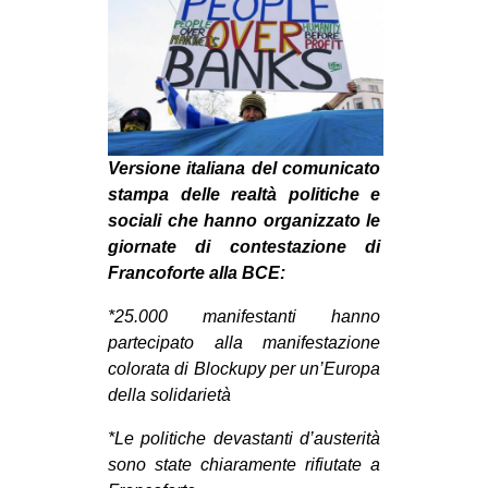
MILANO
MOBILITAZIONI
SPAZI
SPORT POPOLARE
MOVIMENTI
Versione italiana del comunicato
stampa delle realtà politiche e
AMBIENTE
sociali che hanno organizzato le
ANTIFASCISMO
giornate di contestazione di
Francoforte alla BCE:
DIRITTO ALL’ABITARE
*25.000 manifestanti hanno
GENERI
partecipato alla manifestazione
MIGRAZIONI
colorata di Blockupy per un’Europa
PRECARIATO
della solidarietà
REPRESSIONE
*Le politiche devastanti d’austerità
sono state chiaramente rifiutate a
STUDENTI