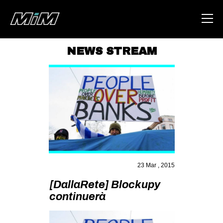
NEWS STREAM
HOME
ABOUT
AREA
DEGENERAZIONE
GAZA FREESTYLE
CSOA LAMBRETTA
23 Mar , 2015
MSM
[DallaRete] Blockupy
STUDENTI TSUNAMI
continuerà
ZAM