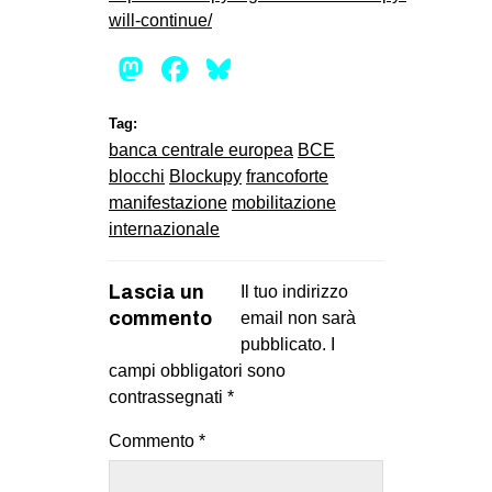
will-continue/
Mastodon
Facebook
Bluesky
Tag:
banca centrale europea
BCE
blocchi
Blockupy
francoforte
manifestazione
mobilitazione
internazionale
Lascia un
Il tuo indirizzo
commento
email non sarà
pubblicato.
I
campi obbligatori sono
contrassegnati
*
Commento
*