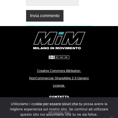
Creative Commons Attribution-
NonCommercial-ShareAlike 2.5 Generic
License.
CONTATTI:
Utilizziamo i cookie per essere sicuri che tu possa avere la
milanoinmovimento@gmail.com
migliore esperienza sul nostro sito. Se continui ad utilizzare
SEGUICI SU:
questo sito noi assumiamo che tu ne sia felice.