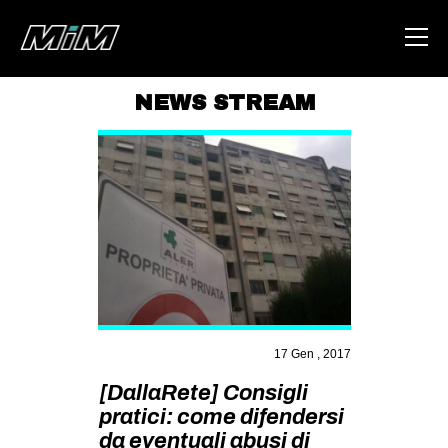
NEWS STREAM
HOME
ABOUT
AREA
DEGENERAZIONE
GAZA FREESTYLE
CSOA LAMBRETTA
MSM
17 Gen , 2017
STUDENTI TSUNAMI
[DallaRete] Consigli
pratici: come difendersi
ZAM
da eventuali abusi di