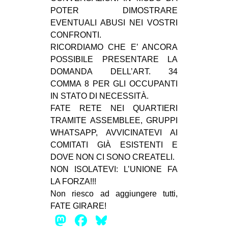
POTER DIMOSTRARE
EVENTI
EVENTUALI ABUSI NEI VOSTRI
CONFRONTI.
in
RICORDIAMO CHE E’ ANCORA
Fb
POSSIBILE PRESENTARE LA
DOMANDA DELL’ART. 34
tw
COMMA 8 PER GLI OCCUPANTI
IN STATO DI NECESSITÀ.
bsky
FATE RETE NEI QUARTIERI
TRAMITE ASSEMBLEE, GRUPPI
ms
WHATSAPP, AVVICINATEVI AI
COMITATI GIÀ ESISTENTI E
SEARCH
DOVE NON CI SONO CREATELI.
NON ISOLATEVI: L’UNIONE FA
LA FORZA!!!
Non riesco ad aggiungere tutti,
FATE GIRARE!
Mastodon
Facebook
Bluesky