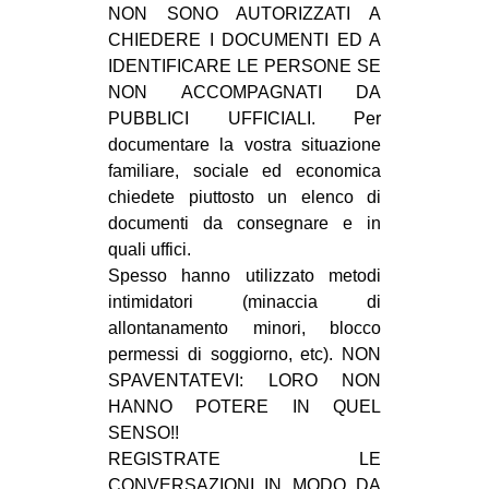
NON SONO AUTORIZZATI A
CULTURE
CHIEDERE I DOCUMENTI ED A
ARTE
IDENTIFICARE LE PERSONE SE
NON ACCOMPAGNATI DA
CINEMA
PUBBLICI UFFICIALI. Per
MANIFESTI
documentare la vostra situazione
MUSICA
familiare, sociale ed economica
chiedete piuttosto un elenco di
RECENSIONI
documenti da consegnare e in
quali uffici.
INTERNAZIONALE
Spesso hanno utilizzato metodi
AFRICA
intimidatori (minaccia di
AMERICHE
allontanamento minori, blocco
permessi di soggiorno, etc). NON
ESTREMO ORIENTE
SPAVENTATEVI: LORO NON
EUROPA
HANNO POTERE IN QUEL
SENSO!!
MEDIO ORIENTE
REGISTRATE LE
MONDO
CONVERSAZIONI IN MODO DA