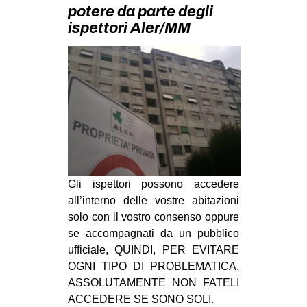
MILANO
potere da parte degli
ispettori Aler/MM
MOBILITAZIONI
SPAZI
SPORT POPOLARE
MOVIMENTI
AMBIENTE
ANTIFASCISMO
DIRITTO ALL’ABITARE
Gli ispettori possono accedere
GENERI
all’interno delle vostre abitazioni
solo con il vostro consenso oppure
MIGRAZIONI
se accompagnati da un pubblico
PRECARIATO
ufficiale, QUINDI, PER EVITARE
OGNI TIPO DI PROBLEMATICA,
REPRESSIONE
ASSOLUTAMENTE NON FATELI
STUDENTI
ACCEDERE SE SONO SOLI.