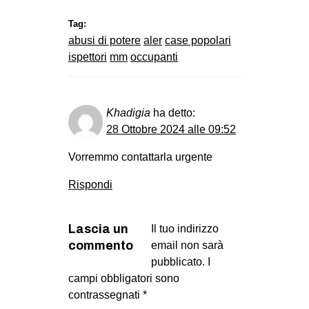
Tag:
abusi di potere
aler
case popolari
ispettori
mm
occupanti
Khadigia
ha detto:
28 Ottobre 2024 alle 09:52
Vorremmo contattarla urgente
Rispondi
Lascia un
Il tuo indirizzo
commento
email non sarà
pubblicato.
I
campi obbligatori sono
contrassegnati
*