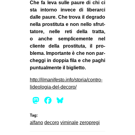
Che fa leva sulle paure di chi ci
sta intorno invece di libe­rarci
dalle paure. Che trova il degrado
nella pro­sti­tuta e non nello sfrut­
ta­tore, nelle reti della tratta,
o anche sem­pli­ce­mente nel
cliente della pro­sti­tuta, il pro­
blema. Impor­tante è che non par­
cheggi in dop­pia fila e che paghi
pun­tual­mente il biglietto.
http://ilmanifesto.info/storia/contro-
lideologia-del-decoro/
Mastodon
Facebook
Bluesky
Tag:
alfano
decoro
viminale
zeropregi