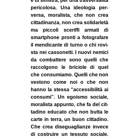
e di sini­stra, per una tra­sver­sa­lità
peri­co­losa. Una ideo­lo­gia per­
versa, mora­li­sta, che non crea
cit­ta­di­nanza, non crea soli­da­rietà
ma pic­coli sce­riffi armati di
smart­phone pronti a foto­gra­fare
il men­di­cante di turno o chi rovi­
sta nei cas­so­netti. I nuovi nemici
da com­bat­tere sono quelli che
rac­col­gono le bri­ciole di quel
che con­su­miamo. Quelli che non
vestono come noi o che non
hanno la stessa “acces­si­bi­lità ai
con­sumi”. Un egoi­smo sociale,
mora­li­sta appunto, che fa del cit­
ta­dino edu­cato che non butta le
carte in terra, un buon cit­ta­dino.
Che crea dise­gua­glianze invece
di costruire un tes­suto sociale.