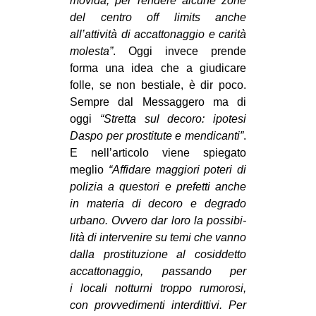
movida, per ren­dere alcune zone
del cen­tro off limits anche
EVENTI
all’attività di accat­to­nag­gio e carità
in
mole­sta”
. Oggi invece prende
forma una idea che a giu­di­care
Fb
folle, se non bestiale, è dir poco.
Sem­pre dal Mes­sag­gero ma di
tw
oggi
“Stretta sul decoro: ipo­tesi
Daspo per pro­sti­tute e men­di­canti”
.
bsky
E nell’articolo viene spie­gato
meglio
“Affi­dare mag­giori poteri di
ms
poli­zia a que­stori e pre­fetti anche
in mate­ria di decoro e degrado
SEARCH
urbano. Ovvero dar loro la pos­si­bi­
lità di inter­ve­nire su temi che vanno
dalla pro­sti­tu­zione al cosid­detto
accat­to­nag­gio, pas­sando per
i locali not­turni troppo rumo­rosi,
con prov­ve­di­menti inter­dit­tivi. Per