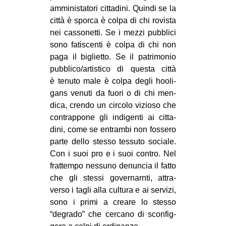
ammi­ni­sta­tori cit­ta­dini. Quindi se la
città è sporca è colpa di chi rovi­sta
nei cas­so­netti. Se i mezzi pub­blici
sono fati­scenti è colpa di chi non
paga il biglietto. Se il patri­mo­nio
pubblico/artistico di que­sta città
è tenuto male è colpa degli hoo­li­
gans venuti da fuori o di chi men­
dica, crendo un cir­colo vizioso che
con­trap­pone gli indi­genti ai cit­ta­
dini, come se entrambi non fos­sero
parte dello stesso tes­suto sociale.
Con i suoi pro e i suoi con­tro. Nel
frat­tempo nes­suno denun­cia il fatto
che gli stessi gover­narnti, attra­
verso i tagli alla cul­tura e ai ser­vizi,
sono i primi a creare lo stesso
“degrado” che cer­cano di scon­fig­