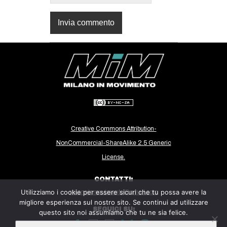
Creative Commons Attribution-
NonCommercial-ShareAlike 2.5 Generic
License.
CONTATTI:
Utilizziamo i cookie per essere sicuri che tu possa avere la
milanoinmovimento@gmail.com
migliore esperienza sul nostro sito. Se continui ad utilizzare
SEGUICI SU:
questo sito noi assumiamo che tu ne sia felice.