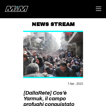
NEWS STREAM
HOME
ABOUT
AREA
DEGENERAZIONE
GAZA FREESTYLE
CSOA LAMBRETTA
MSM
7 Apr , 2015
STUDENTI TSUNAMI
[DallaRete] Cos’è
Yarmuk, il campo
ZAM
profughi conquistato