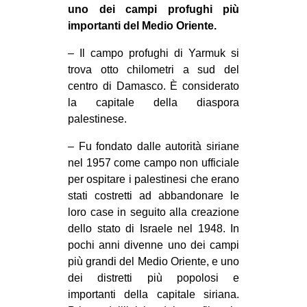
uno dei campi profughi più
CULTURE
importanti del Medio Oriente.
ARTE
– Il campo profughi di Yarmuk si
CINEMA
trova otto chilometri a sud del
MANIFESTI
centro di Damasco. È considerato
la capitale della diaspora
MUSICA
palestinese.
RECENSIONI
– Fu fondato dalle autorità siriane
INTERNAZIONALE
nel 1957 come campo non ufficiale
per ospitare i palestinesi che erano
AFRICA
stati costretti ad abbandonare le
AMERICHE
loro case in seguito alla creazione
ESTREMO ORIENTE
dello stato di Israele nel 1948. In
pochi anni divenne uno dei campi
EUROPA
più grandi del Medio Oriente, e uno
MEDIO ORIENTE
dei distretti più popolosi e
importanti della capitale siriana.
MONDO