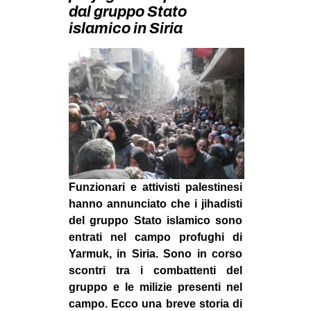
MILANO
dal gruppo Stato
islamico in Siria
MOBILITAZIONI
SPAZI
SPORT POPOLARE
MOVIMENTI
AMBIENTE
ANTIFASCISMO
DIRITTO ALL’ABITARE
Funzionari e attivisti palestinesi
GENERI
hanno annunciato che i jihadisti
del gruppo Stato islamico sono
MIGRAZIONI
entrati nel campo profughi di
PRECARIATO
Yarmuk, in Siria. Sono in corso
scontri tra i combattenti del
REPRESSIONE
gruppo e le milizie presenti nel
STUDENTI
campo. Ecco una breve storia di