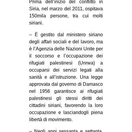
Prima dell’inizio del conflitto in
EVENTI
Siria, nel marzo del 2011, ospitava
150mila persone, tra cui molti
in
siriani.
Fb
– È gestito dal ministero siriano
degli affari sociali e del lavoro, ma
tw
è l’Agenzia delle Nazioni Unite per
il soccorso e l’occupazione dei
bsky
rifugiati palestinesi (Unrwa) a
occuparsi dei servizi legati alla
ms
sanità e all’istruzione. Una legge
approvata dal governo di Damasco
SEARCH
nel 1956 garantisce ai rifugiati
palestinesi gli stessi diritti dei
cittadini siriani, favorendo la loro
occupazione e lasciandogli piena
libertà di movimento.
– Negli anni sessanta e settanta,