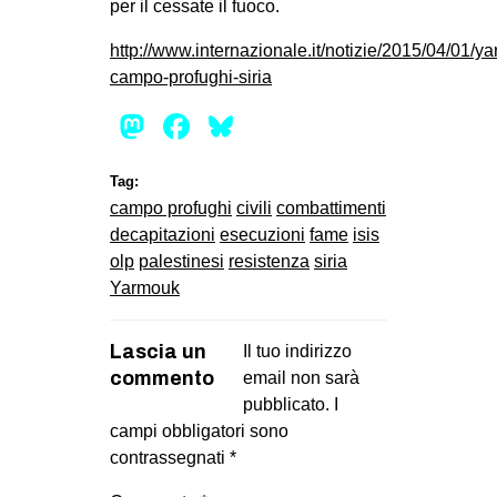
per il cessate il fuoco.
http://www.internazionale.it/notizie/2015/04/01/y
campo-profughi-siria
Mastodon
Facebook
Bluesky
Tag:
campo profughi
civili
combattimenti
decapitazioni
esecuzioni
fame
isis
olp
palestinesi
resistenza
siria
Yarmouk
Lascia un
Il tuo indirizzo
commento
email non sarà
pubblicato.
I
campi obbligatori sono
contrassegnati
*