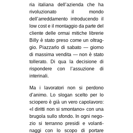
ria ita­liana dell’azienda che ha
rivo­lu­zio­nato il mondo
dell’arreddamento intro­du­cendo il
low cost e il mon­tag­gio da parte del
cliente delle ormai miti­che libre­rie
Billy è stato preso come un oltrag­
gio. Piaz­zarlo di sabato — giorno
di mas­sima ven­dita — non è stato
tol­le­rato. Di qua la deci­sione di
rispon­dere con l’assuzione di
interinali.
Ma i lavo­ra­tori non si per­dono
d’animo. Lo slo­gan scelto per lo
scio­pero è già un vero capo­la­voro:
«I diritti non si smon­tano» con una
bru­gola sullo sfondo. In ogni nego­
zio si ter­ranno pre­sidi e volan­ti­
naggi con lo scopo di por­tare