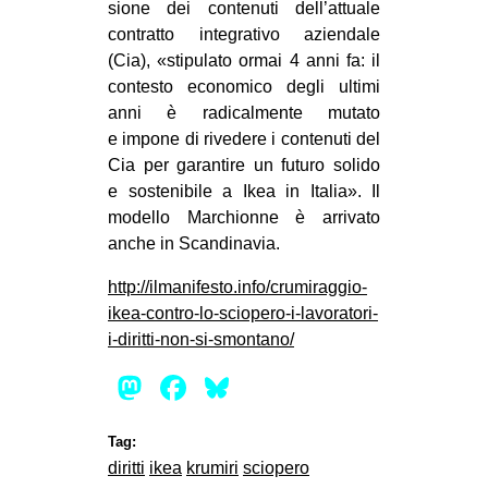
sione dei con­te­nuti dell’attuale
con­tratto inte­gra­tivo azien­dale
(Cia), «sti­pu­lato ormai 4 anni fa: il
con­te­sto eco­no­mico degli ultimi
anni è radi­cal­mente mutato
e impone di rive­dere i con­te­nuti del
Cia per garan­tire un futuro solido
e soste­ni­bile a Ikea in Ita­lia». Il
modello Mar­chionne è arri­vato
anche in Scandinavia.
http://ilmanifesto.info/crumiraggio-
ikea-contro-lo-sciopero-i-lavoratori-
i-diritti-non-si-smontano/
Mastodon
Facebook
Bluesky
Tag:
diritti
ikea
krumiri
sciopero