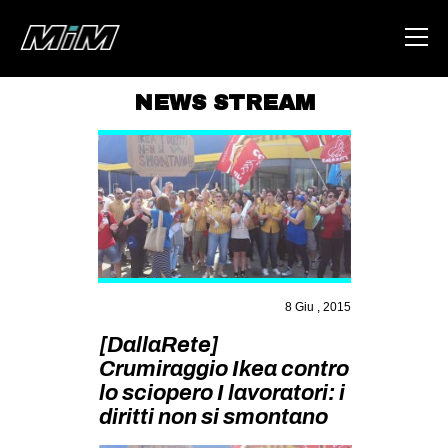
NEWS STREAM
HOME
ABOUT
AREA
DEGENERAZIONE
GAZA FREESTYLE
8 Giu , 2015
CSOA LAMBRETTA
[DallaRete]
MSM
Crumiraggio Ikea contro
STUDENTI TSUNAMI
lo sciopero I lavoratori: i
diritti non si smontano
ZAM