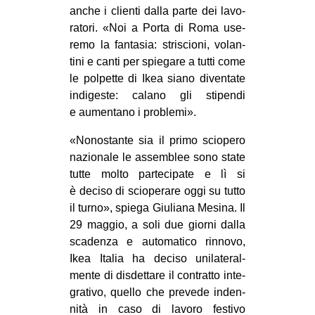
anche i clienti dalla parte dei lavo­
ra­tori. «Noi a Porta di Roma use­
remo la fan­ta­sia: stri­scioni, volan­
tini e canti per spie­gare a tutti come
le pol­pette di Ikea siano diven­tate
indi­ge­ste: calano gli sti­pendi
e aumen­tano i problemi».
«Nono­stante sia il primo scio­pero
nazio­nale le assem­blee sono state
tutte molto par­te­ci­pate e lì si
è deciso di scio­pe­rare oggi su tutto
il turno», spiega Giu­liana Mesina. Il
29 mag­gio, a soli due giorni dalla
sca­denza e auto­ma­tico rin­novo,
Ikea Ita­lia ha deciso uni­la­te­ral­
mente di disdet­tare il con­tratto inte­
gra­tivo, quello che pre­vede inden­
nità in caso di lavoro festivo