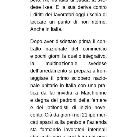
CULTURE
dese Ikea. E la sua deriva con­tro
i diritti dei lavo­ra­tori oggi rischia di
ARTE
toc­care un punto di non ritorno.
CINEMA
Anche in Italia.
MANIFESTI
Dopo aver disdet­tato prima il con­
MUSICA
tratto nazio­nale del com­mer­cio
e pochi giorni fa quello inte­gra­tivo,
RECENSIONI
la mul­ti­na­zio­nale sve­dese
INTERNAZIONALE
dell’arredamento si pre­para a fron­
teg­giare il primo scio­pero nazio­
AFRICA
nale uni­ta­rio in Ita­lia con una pra­
AMERICHE
tica da far invi­dia a Mar­chionne
e degna dei padroni delle fer­riere
ESTREMO ORIENTE
e dei lati­fon­di­sti di ini­zio nove­
EUROPA
cento. Già da giorni nei 21 iper­mer­
cati sparsi sulla peni­sola l’azienda
MEDIO ORIENTE
sta for­mando lavo­ra­tori inte­ri­nali
MONDO
che andranno a sosti­tuire chi oggi