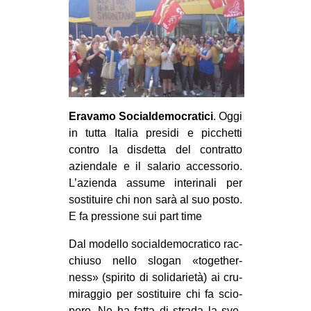
MILANO
MOBILITAZIONI
SPAZI
SPORT POPOLARE
MOVIMENTI
Eravamo Socialdemocratici
. Oggi
AMBIENTE
in tutta Italia presidi e picchetti
contro la disdetta del contratto
ANTIFASCISMO
aziendale e il salario accessorio.
DIRITTO ALL’ABITARE
L’azienda assume interinali per
sostituire chi non sarà al suo posto.
GENERI
E fa pressione sui part time
MIGRAZIONI
Dal modello social­de­mo­cra­tico rac­
PRECARIATO
chiuso nello slo­gan «toge­ther­
REPRESSIONE
ness» (spi­rito di soli­da­rietà) ai cru­
mi­rag­gio per sosti­tuire chi fa scio­
STUDENTI
pero. Ne ha fatta di strada la sve­