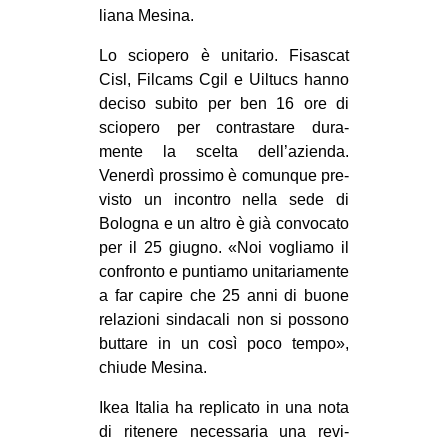
liana Mesina.
Lo scio­pero è uni­ta­rio. Fisa­scat
Cisl, Fil­cams Cgil e Uil­tucs hanno
deciso subito per ben 16 ore di
scio­pero per con­tra­stare dura­
mente la scelta dell’azienda.
Venerdì pros­simo è comun­que pre­
vi­sto un incon­tro nella sede di
Bolo­gna e un altro è già con­vo­cato
per il 25 giu­gno. «Noi vogliamo il
con­fronto e pun­tiamo uni­ta­ria­mente
a far capire che 25 anni di buone
rela­zioni sin­da­cali non si pos­sono
but­tare in un così poco tempo»,
chiude Mesina.
Ikea Ita­lia ha repli­cato in una nota
di rite­nere neces­sa­ria una revi­