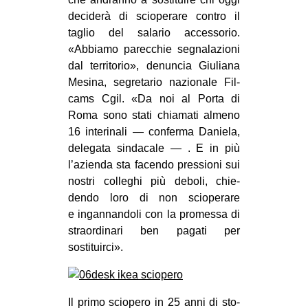
deci­derà di scio­pe­rare con­tro il
EVENTI
taglio del sala­rio acces­so­rio.
in
«Abbiamo parec­chie segna­la­zioni
dal ter­ri­to­rio», denun­cia Giu­liana
Fb
Mesina, segre­ta­rio nazio­nale Fil­
cams Cgil. «Da noi al Porta di
tw
Roma sono stati chia­mati almeno
16 inte­ri­nali — con­ferma Daniela,
bsky
dele­gata sin­da­cale — . E in più
l’azienda sta facendo pres­sioni sui
ms
nostri col­le­ghi più deboli, chie­
dendo loro di non scio­pe­rare
SEARCH
e ingan­nan­doli con la pro­messa di
straor­di­nari ben pagati per
sostituirci».
Il primo scio­pero in 25 anni di sto­