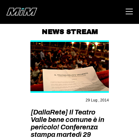
NEWS STREAM
HOME
ABOUT
AREA
DEGENERAZIONE
GAZA FREESTYLE
CSOA LAMBRETTA
29 Lug , 2014
MSM
[DallaRete] Il Teatro
Valle bene comune è in
STUDENTI TSUNAMI
pericolo! Conferenza
ZAM
stampa martedì 29