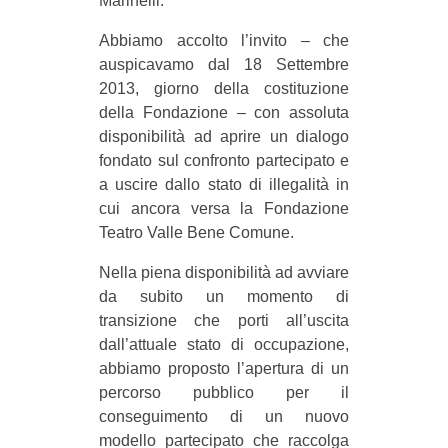
Marinelli.
CULTURE
Abbiamo accolto l’invito – che
ARTE
auspicavamo dal 18 Settembre
CINEMA
2013, giorno della costituzione
della Fondazione – con assoluta
MANIFESTI
disponibilità ad aprire un dialogo
MUSICA
fondato sul confronto partecipato e
a uscire dallo stato di illegalità in
RECENSIONI
cui ancora versa la Fondazione
INTERNAZIONALE
Teatro Valle Bene Comune.
AFRICA
Nella piena disponibilità ad avviare
da subito un momento di
AMERICHE
transizione che porti all’uscita
ESTREMO ORIENTE
dall’attuale stato di occupazione,
EUROPA
abbiamo proposto l’apertura di un
percorso pubblico per il
MEDIO ORIENTE
conseguimento di un nuovo
MONDO
modello partecipato che raccolga