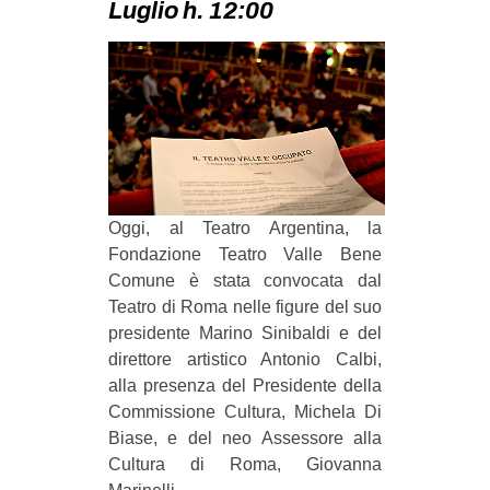
Luglio h. 12:00
MILANO
MOBILITAZIONI
SPAZI
SPORT POPOLARE
MOVIMENTI
AMBIENTE
Oggi, al Teatro Argentina, la
ANTIFASCISMO
Fondazione Teatro Valle Bene
Comune è stata convocata dal
DIRITTO ALL’ABITARE
Teatro di Roma nelle figure del suo
GENERI
presidente Marino Sinibaldi e del
MIGRAZIONI
direttore artistico Antonio Calbi,
alla presenza del Presidente della
PRECARIATO
Commissione Cultura, Michela Di
REPRESSIONE
Biase, e del neo Assessore alla
Cultura di Roma, Giovanna
STUDENTI