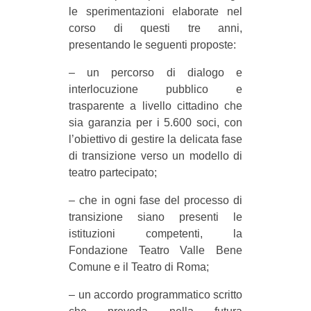
le sperimentazioni elaborate nel
EVENTI
corso di questi tre anni,
presentando le seguenti proposte:
in
– un percorso di dialogo e
Fb
interlocuzione pubblico e
trasparente a livello cittadino che
tw
sia garanzia per i 5.600 soci, con
l’obiettivo di gestire la delicata fase
bsky
di transizione verso un modello di
teatro partecipato;
ms
– che in ogni fase del processo di
SEARCH
transizione siano presenti le
istituzioni competenti, la
Fondazione Teatro Valle Bene
Comune e il Teatro di Roma;
– un accordo programmatico scritto