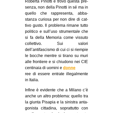
Roberta Pinotti e trovo que­sta pre­
senza, non della Pinotti in sé ma in
quello che rap­pre­senta, abba­
stanza curiosa per non dire di cat­
tivo gusto. Il pro­blema rimane tutto
poli­tico e sull’uso stru­men­tale che
si fa della Memo­ria come vis­suto
col­let­tivo. Sui valori
dell’antifascismo di cui ci si riem­pie
le boc­che men­tre si tirano su muri
alle fron­tiere e si chiu­dono nei CIE
cen­ti­naia di uomini e
donne
ree di essere entrate ille­gal­mente
in Italia.
Infine è evi­dente che a Milano c’è
anche un altro pro­blema: quello tra
la giunta Pisa­pia e la sini­stra anta­
go­ni­sta cit­ta­dina, soprat­tutto con