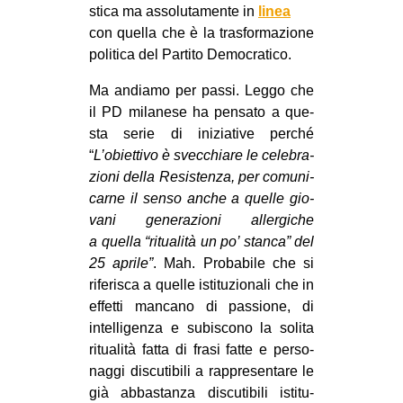
stica ma asso­lu­ta­mente in
linea
CULTURE
con quella che è la tra­sfor­ma­zione
ARTE
poli­tica del Par­tito Democratico.
CINEMA
Ma andiamo per passi. Leggo che
MANIFESTI
il PD mila­nese ha pen­sato a que­
sta serie di ini­zia­tive per­ché
MUSICA
“
L’obiettivo è svec­chiare le cele­bra­
RECENSIONI
zioni della Resi­stenza, per comu­ni­
carne il senso anche a quelle gio­
INTERNAZIONALE
vani gene­ra­zioni aller­gi­che
AFRICA
a quella “ritua­lità un po’ stanca” del
25 aprile”
. Mah. Pro­ba­bile che si
AMERICHE
rife­ri­sca a quelle isti­tu­zio­nali che in
ESTREMO ORIENTE
effetti man­cano di pas­sione, di
intel­li­genza e subi­scono la solita
EUROPA
ritua­lità fatta di frasi fatte e per­so­
MEDIO ORIENTE
naggi discu­ti­bili a rap­pre­sen­tare le
MONDO
già abba­stanza discu­ti­bili isti­tu­