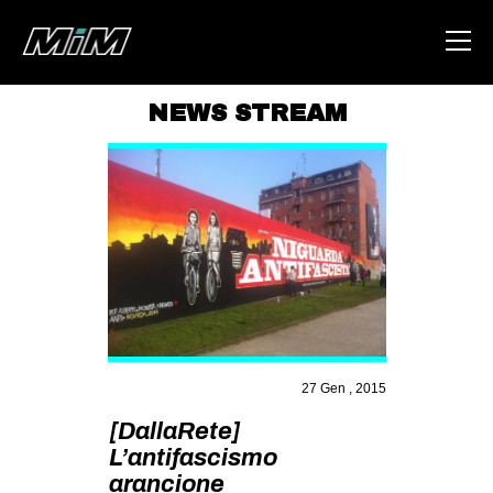
NEWS STREAM
HOME
ABOUT
AREA
DEGENERAZIONE
GAZA FREESTYLE
CSOA LAMBRETTA
MSM
27 Gen , 2015
STUDENTI TSUNAMI
[DallaRete]
L’antifascismo
ZAM
arancione