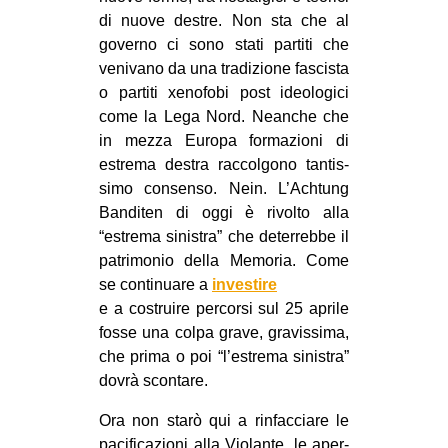
di nuove destre. Non sta che al
governo ci sono stati par­titi che
veni­vano da una tra­di­zione fasci­sta
o par­titi xeno­fobi post ideo­lo­gici
come la Lega Nord. Nean­che che
in mezza Europa for­ma­zioni di
estrema destra rac­col­gono tan­tis­
simo con­senso. Nein. L’Achtung
Ban­di­ten di oggi è rivolto alla
“estrema sini­stra” che deter­rebbe il
patri­mo­nio della Memo­ria. Come
se con­ti­nuare a
inve­stire
e a costruire per­corsi sul 25 aprile
fosse una colpa grave, gra­vis­sima,
che prima o poi “l’estrema sini­stra”
dovrà scontare.
Ora non starò qui a rin­fac­ciare le
paci­fi­ca­zioni alla Vio­lante, le aper­