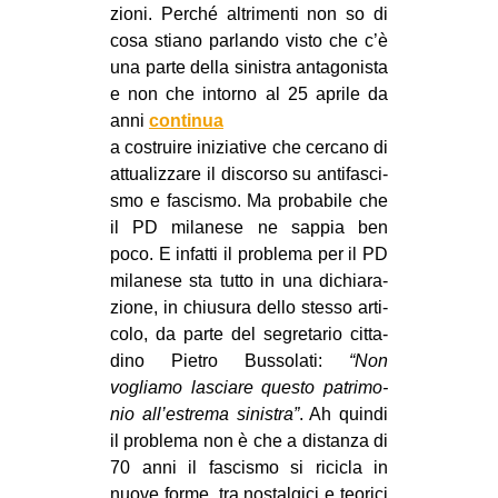
zioni. Per­ché altri­menti non so di
EVENTI
cosa stiano par­lando visto che c’è
una parte della sini­stra anta­go­ni­sta
in
e non che intorno al 25 aprile da
anni
con­ti­nua
Fb
a costruire ini­zia­tive che cer­cano di
attua­liz­zare il discorso su anti­fa­sci­
tw
smo e fasci­smo. Ma pro­ba­bile che
il PD mila­nese ne sap­pia ben
bsky
poco. E infatti il pro­blema per il PD
ms
mila­nese sta tutto in una dichia­ra­
zione, in chiu­sura dello stesso arti­
SEARCH
colo, da parte del segre­ta­rio cit­ta­
dino Pie­tro Bus­so­lati:
“Non
vogliamo lasciare que­sto patri­mo­
nio all’estrema sini­stra”
. Ah quindi
il pro­blema non è che a distanza di
70 anni il fasci­smo si rici­cla in
nuove forme, tra nostal­gici e teo­rici