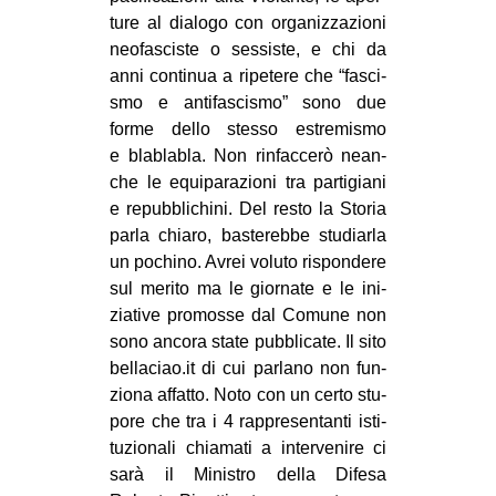
ture al dia­logo con orga­niz­za­zioni
neo­fa­sci­ste o ses­si­ste, e chi da
anni con­ti­nua a ripe­tere che “fasci­
smo e anti­fa­sci­smo” sono due
forme dello stesso estre­mi­smo
e bla­bla­bla. Non rin­fac­cerò nean­
che le equi­pa­ra­zioni tra par­ti­giani
e repub­bli­chini. Del resto la Sto­ria
parla chiaro, baste­rebbe stu­diarla
un pochino. Avrei voluto rispon­dere
sul merito ma le gior­nate e le ini­
zia­tive pro­mosse dal Comune non
sono ancora state pub­bli­cate. Il sito
bel​la​ciao​.it di cui par­lano non fun­
ziona affatto. Noto con un certo stu­
pore che tra i 4 rap­pre­sen­tanti isti­
tu­zio­nali chia­mati a inter­ve­nire ci
sarà il Mini­stro della Difesa