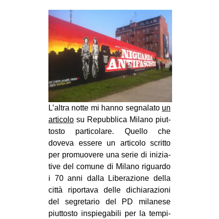
MILANO
MOBILITAZIONI
SPAZI
SPORT POPOLARE
MOVIMENTI
AMBIENTE
L’altra notte mi hanno segna­lato
un
ANTIFASCISMO
arti­colo
su Repub­blica Milano piut­
DIRITTO ALL’ABITARE
to­sto par­ti­co­lare. Quello che
GENERI
doveva essere un arti­colo scritto
per pro­muo­vere una serie di ini­zia­
MIGRAZIONI
tive del comune di Milano riguardo
PRECARIATO
i 70 anni dalla Libe­ra­zione della
città ripor­tava delle dichia­ra­zioni
REPRESSIONE
del segre­ta­rio del PD mila­nese
STUDENTI
piut­to­sto inspie­ga­bili per la tem­pi­