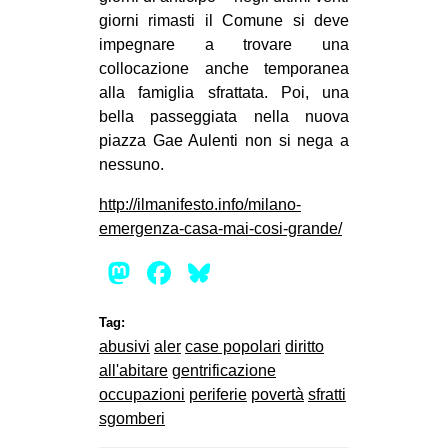
giorni rimasti il Comune si deve
impegnare a trovare una
collocazione anche temporanea
alla famiglia sfrattata. Poi, una
bella passeggiata nella nuova
piazza Gae Aulenti non si nega a
nessuno.
http://ilmanifesto.info/milano-
emergenza-casa-mai-cosi-grande/
Mastodon
Facebook
Bluesky
Tag:
abusivi
aler
case popolari
diritto
all'abitare
gentrificazione
occupazioni
periferie
povertà
sfratti
sgomberi