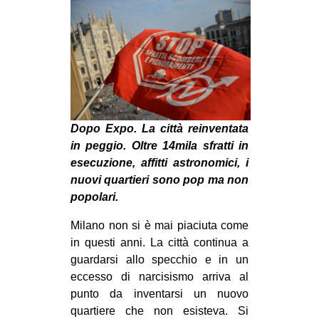
MILANO
MOBILITAZIONI
SPAZI
SPORT POPOLARE
MOVIMENTI
Dopo Expo. La città reinventata
AMBIENTE
in peggio. Oltre 14mila sfratti in
ANTIFASCISMO
esecuzione, affitti astronomici, i
nuovi quartieri sono pop ma non
DIRITTO ALL’ABITARE
popolari.
GENERI
Milano non si è mai piaciuta come
MIGRAZIONI
in questi anni. La città continua a
PRECARIATO
guardarsi allo specchio e in un
eccesso di narcisismo arriva al
REPRESSIONE
punto da inventarsi un nuovo
STUDENTI
quartiere che non esisteva. Si