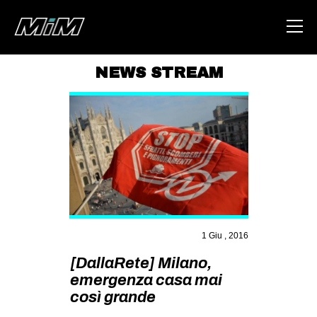
NEWS STREAM
HOME
ABOUT
AREA
DEGENERAZIONE
GAZA FREESTYLE
CSOA LAMBRETTA
1 Giu , 2016
MSM
[DallaRete] Milano,
STUDENTI TSUNAMI
emergenza casa mai
così grande
ZAM