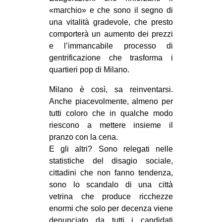
«marchio» e che sono il segno di
EVENTI
una vitalità gradevole, che presto
comporterà un aumento dei prezzi
in
e l’immancabile processo di
Fb
gentrificazione che trasforma i
quartieri pop di Milano.
tw
Milano è così, sa reinventarsi.
Anche piacevolmente, almeno per
bsky
tutti coloro che in qualche modo
ms
riescono a mettere insieme il
pranzo con la cena.
SEARCH
E gli altri? Sono relegati nelle
statistiche del disagio sociale,
cittadini che non fanno tendenza,
sono lo scandalo di una città
vetrina che produce ricchezze
enormi che solo per decenza viene
denunciato da tutti i candidati