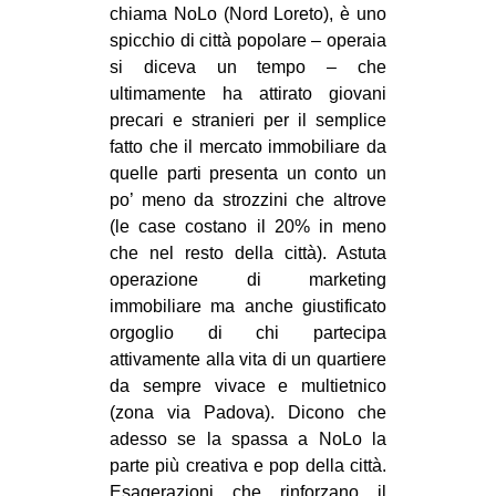
chiama NoLo (Nord Loreto), è uno
CULTURE
spicchio di città popolare – operaia
ARTE
si diceva un tempo – che
ultimamente ha attirato giovani
CINEMA
precari e stranieri per il semplice
MANIFESTI
fatto che il mercato immobiliare da
MUSICA
quelle parti presenta un conto un
po’ meno da strozzini che altrove
RECENSIONI
(le case costano il 20% in meno
che nel resto della città). Astuta
INTERNAZIONALE
operazione di marketing
AFRICA
immobiliare ma anche giustificato
AMERICHE
orgoglio di chi partecipa
attivamente alla vita di un quartiere
ESTREMO ORIENTE
da sempre vivace e multietnico
EUROPA
(zona via Padova). Dicono che
adesso se la spassa a NoLo la
MEDIO ORIENTE
parte più creativa e pop della città.
MONDO
Esagerazioni che rinforzano il