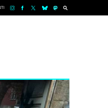
in
Fb
tw
bsky
ms
SEARCH
TI