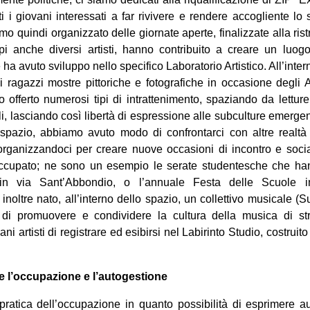
tti i giovani interessati a far rivivere e rendere accogliente lo 
o quindi organizzato delle giornate aperte, finalizzate alla rist
i anche diversi artisti, hanno contribuito a creare un luogo
ha avuto sviluppo nello specifico Laboratorio Artistico. All’inte
ai ragazzi mostre pittoriche e fotografiche in occasione degli Ap
 offerto numerosi tipi di intrattenimento, spaziando da lettur
i, lasciando così libertà di espressione alle subculture emergen
o spazio, abbiamo avuto modo di confrontarci con altre realtà s
rganizzandoci per creare nuove occasioni di incontro e sociali
Occupato; ne sono un esempio le serate studentesche che h
 via Sant’Abbondio, o l’annuale Festa delle Scuole i
noltre nato, all’interno dello spazio, un collettivo musicale (
di promuovere e condividere la cultura della musica di str
ani artisti di registrare ed esibirsi nel Labirinto Studio, costruit
e l’occupazione e l’autogestione
pratica dell’occupazione in quanto possibilità di esprimere 