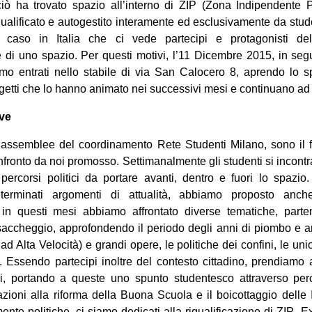
 ciò ha trovato spazio all’interno di ZIP (Zona Indipendente Po
ualificato e autogestito interamente ed esclusivamente da stud
co caso in Italia che ci vede partecipi e protagonisti de
e di uno spazio. Per questi motivi, l’11 Dicembre 2015, in seg
mo entrati nello stabile di via San Calocero 8, aprendo lo sp
ogetti che lo hanno animato nei successivi mesi e continuano ad
ive
le assemblee del coordinamento Rete Studenti Milano, sono il fu
onfronto da noi promosso. Settimanalmente gli studenti si incont
i percorsi politici da portare avanti, dentro e fuori lo spazio.
eterminati argomenti di attualità, abbiamo proposto anc
 in questi mesi abbiamo affrontato diverse tematiche, parte
accheggio, approfondendo il periodo degli anni di piombo e a
d Alta Velocità) e grandi opere, le politiche dei confini, le union
o. Essendo partecipi inoltre del contesto cittadino, prendiamo 
ni, portando a queste uno spunto studentesco attraverso perc
zioni alla riforma della Buona Scuola e il boicottaggio delle In
amente politiche, ci siamo dedicati alla riqualificazione di ZIP ­ 