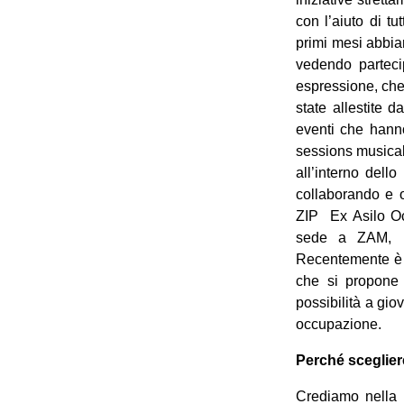
con l’aiuto di tu
primi mesi abbiam
vedendo partecip
espressione, che 
state allestite d
eventi che hanno
sessions musical
all’interno dell
collaborando e o
ZIP ­ Ex Asilo 
sede a ZAM, in
Recentemente è i
che si propone 
possibilità a giov
occupazione.
Perché sceglier
Crediamo nella 