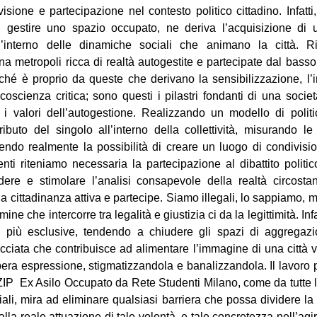
visione e partecipazione nel contesto politico cittadino. Infatt
i gestire uno spazio occupato, ne deriva l’acquisizione di 
l’interno delle dinamiche sociali che animano la città. 
na metropoli ricca di realtà autogestite e partecipate dal bass
ché è proprio da queste che derivano la sensibilizzazione, l’
coscienza critica; sono questi i pilastri fondanti di una soci
i i valori dell’autogestione. Realizzando un modello di politi
tributo del singolo all’interno della collettività, misurando le
rendo realmente la possibilità di creare un luogo di condivisi
nti riteniamo necessaria la partecipazione al dibattito politico
dere e stimolare l’analisi consapevole della realtà circosta
a cittadinanza attiva e partecipe. Siamo illegali, lo sappiamo, m
mine che intercorre tra legalità e giustizia ci da la legittimità. Infat
più esclusive, tendendo a chiudere gli spazi di aggregazi
acciata che contribuisce ad alimentare l’immagine di una città v
libera espressione, stigmatizzandola e banalizzandola. Il lavoro 
ZIP ­ Ex Asilo Occupato da Rete Studenti Milano, come da tutte le 
ociali, mira ad eliminare qualsiasi barriera che possa dividere la
lla reale attuazione di tale volontà, e tale concretezza nell’agir