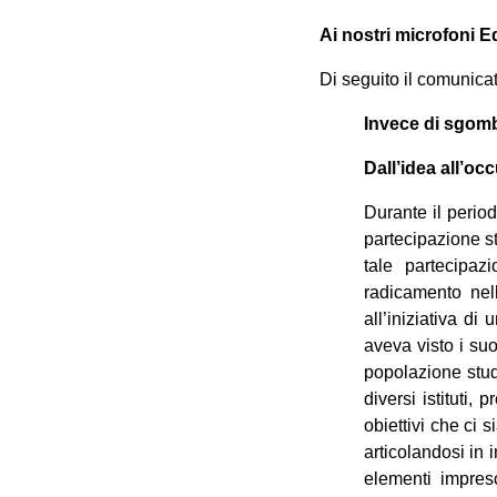
Ai nostri microfoni E
Di seguito il comunica
Invece di sgomb
Dall’idea all’o
Durante il perio
partecipazione s
tale partecipa
radicamento nell
all’iniziativa d
aveva visto i suo
popolazione stu
diversi istituti,
obiettivi che ci 
articolandosi in
elementi impresc