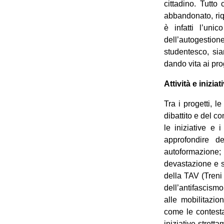
cittadino. Tutto
abbandonato, riq
è infatti l’uni
dell’autogestion
studentesco, sia
dando vita ai pr
Attività e iniziat
Tra i progetti, 
dibattito e del c
le iniziative e 
approfondire d
autoformazione;
devastazione e s
della TAV (Treni a
dell’antifascism
alle mobilitazio
come le contesta
iniziative strett