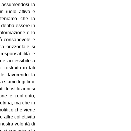
i, assumendosi la
un ruolo attivo e
Riteniamo che la
o debba essere in
informazione e lo
età consapevole e
ca orizzontale si
 responsabilità e
one accessibile a
 costruito in tali
nte, favorendo la
a siamo legittimi.
ti le istituzioni si
one e confronto,
etrina, ma che in
politico che viene
altre collettività
 nostra volontà di
e ci conferisce la