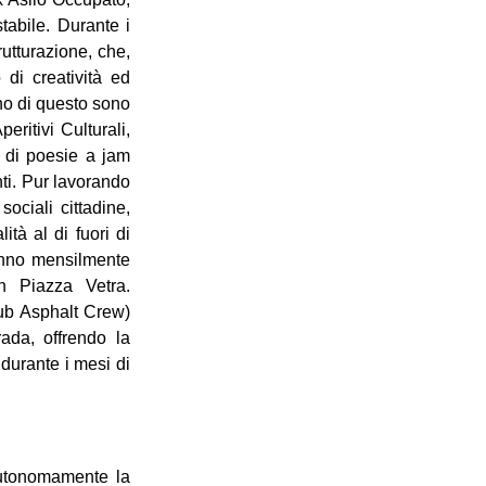
stabile. Durante i
rutturazione, che,
 di creatività ed
rno di questo sono
eritivi Culturali,
e di poesie a jam
ti. Pur lavorando
ociali cittadine,
tà al di fuori di
anno mensilmente
n Piazza Vetra.
Sub Asphalt Crew)
ada, offrendo la
o durante i mesi di
autonomamente la