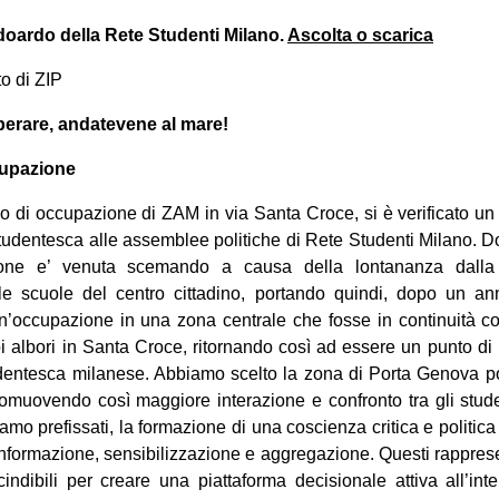
doardo della Rete Studenti Milano.
Ascolta o scarica
to di ZIP
erare, andatevene al mare!
ccupazione
do di occupazione di ZAM in via Santa Croce, si è verificato un
tudentesca alle assemblee politiche di Rete Studenti Milano. 
zione e’ venuta scemando a causa della lontananza dalla
e scuole del centro cittadino, portando quindi, dopo un ann
i un’occupazione in una zona centrale che fosse in continuità co
i albori in Santa Croce, ritornando così ad essere un punto di 
dentesca milanese. Abbiamo scelto la zona di Porta Genova p
 promuovendo così maggiore interazione e confronto tra gli studenti
siamo prefissati, la formazione di una coscienza critica e politica
 informazione, sensibilizzazione e aggregazione. Questi rapprese
indibili per creare una piattaforma decisionale attiva all’int