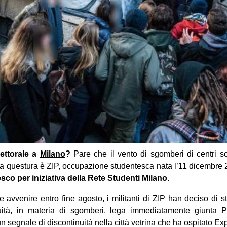
lettorale a
Milano
?
Pare che il vento di sgomberi di centri soci
lla questura è ZIP, occupazione studentesca nata l’11 dicembre
sco per iniziativa della Rete Studenti Milano.
vvenire entro fine agosto, i militanti di ZIP han deciso di s
nuità, in materia di sgomberi, lega immediatamente giunta
P
 segnale di discontinuità nella città vetrina che ha ospitato Ex