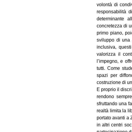
volontà di condi
responsabilità d
determinante al
concretezza di u
primo piano, poi
sviluppo di una 
inclusiva, quest
valorizza il con
l’impegno, e off
tutti. Come stude
spazi per diffon
costruzione di un
E proprio il discri
rendono sempre 
sfruttando una f
realtà limita la 
portato avanti a 
in altri centri s
partecipazione da