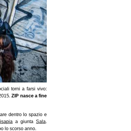
ali torni a farsi vivo:
 2015.
ZIP nasce a fine
tare dentro lo spazio e
isapia
a giunta
Sala
.
po lo scorso anno.