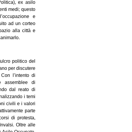
litica), ex asilo
enti medi; questo
ll’occupazione e
uito ad un corteo
azio alla città e
 animarlo.
lcro politico del
rano per discutere
 Con l’intento di
he assemblee di
ndo dal reato di
nalizzando i temi
i civili e i valori
attivamente parte
orsi di protesta,
valsi. Oltre alle
Ex Asilo Occupato,