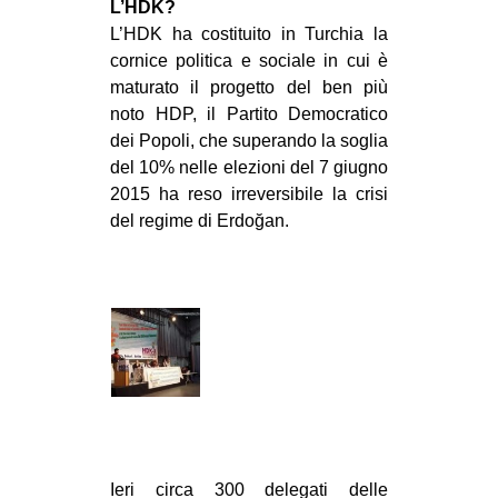
L’HDK?
EVENTI
L’HDK ha costituito in Turchia la
cornice politica e sociale in cui è
in
maturato il progetto del ben più
noto HDP, il Partito Democratico
Fb
dei Popoli, che superando la soglia
del 10% nelle elezioni del 7 giugno
tw
2015 ha reso irreversibile la crisi
del regime di Erdoğan.
bsky
ms
SEARCH
Ieri circa 300 delegati delle