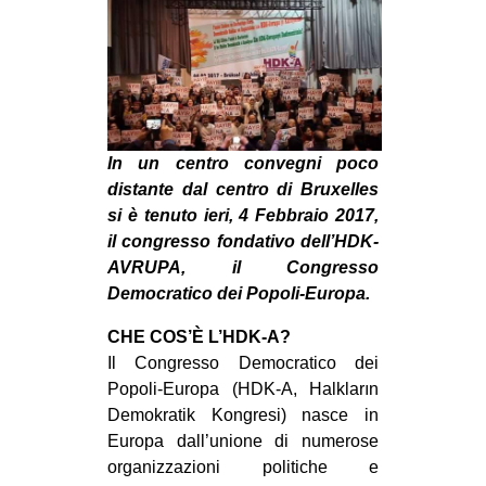
MILANO
MOBILITAZIONI
SPAZI
SPORT POPOLARE
In un centro convegni poco
MOVIMENTI
distante dal centro di Bruxelles
AMBIENTE
si è tenuto ieri, 4 Febbraio 2017,
il congresso fondativo dell’HDK-
ANTIFASCISMO
AVRUPA, il Congresso
DIRITTO ALL’ABITARE
Democratico dei Popoli-Europa.
GENERI
CHE COS’È L’HDK-A?
MIGRAZIONI
Il Congresso Democratico dei
Popoli-Europa (HDK-A, Halkların
PRECARIATO
Demokratik Kongresi) nasce in
REPRESSIONE
Europa dall’unione di numerose
STUDENTI
organizzazioni politiche e