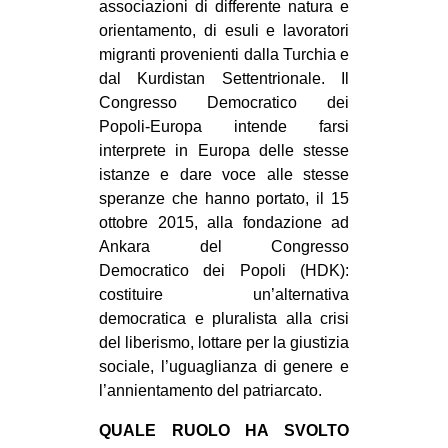
associazioni di differente natura e
CULTURE
orientamento, di esuli e lavoratori
ARTE
migranti provenienti dalla Turchia e
dal Kurdistan Settentrionale. Il
CINEMA
Congresso Democratico dei
MANIFESTI
Popoli-Europa intende farsi
interprete in Europa delle stesse
MUSICA
istanze e dare voce alle stesse
RECENSIONI
speranze che hanno portato, il 15
ottobre 2015, alla fondazione ad
INTERNAZIONALE
Ankara del Congresso
AFRICA
Democratico dei Popoli (HDK):
costituire un’alternativa
AMERICHE
democratica e pluralista alla crisi
ESTREMO ORIENTE
del liberismo, lottare per la giustizia
sociale, l’uguaglianza di genere e
EUROPA
l’annientamento del patriarcato.
MEDIO ORIENTE
QUALE RUOLO HA SVOLTO
MONDO