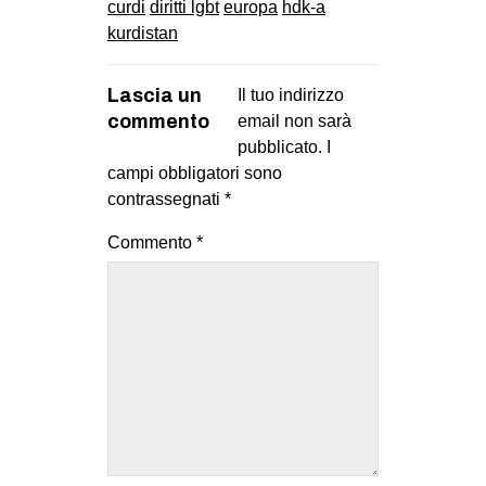
curdi
diritti lgbt
europa
hdk-a
kurdistan
Lascia un
Il tuo indirizzo
commento
email non sarà
pubblicato.
I
campi obbligatori sono
contrassegnati
*
Commento
*