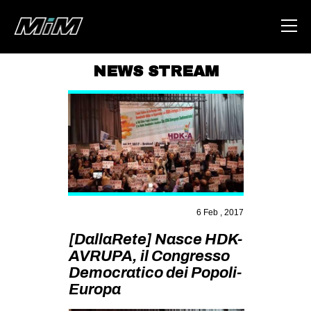
NEWS STREAM
HOME
ABOUT
AREA
DEGENERAZIONE
GAZA FREESTYLE
6 Feb , 2017
CSOA LAMBRETTA
[DallaRete] Nasce HDK-
MSM
AVRUPA, il Congresso
STUDENTI TSUNAMI
Democratico dei Popoli-
Europa
ZAM