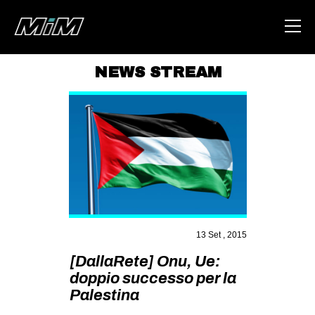
NEWS STREAM
HOME
ABOUT
AREA
DEGENERAZIONE
GAZA FREESTYLE
CSOA LAMBRETTA
13 Set , 2015
MSM
[DallaRete] Onu, Ue:
STUDENTI TSUNAMI
doppio successo per la
Palestina
ZAM