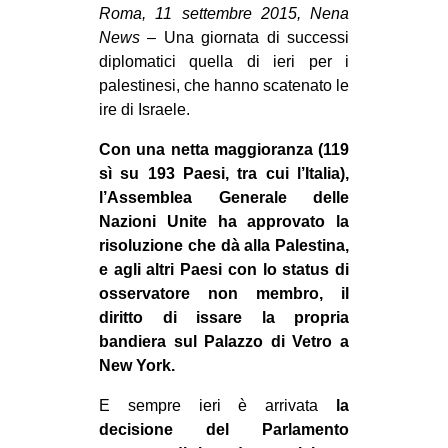
Roma, 11 settembre 2015, Nena
CULTURE
News
– Una giornata di successi
ARTE
diplomatici quella di ieri per i
palestinesi, che hanno scatenato le
CINEMA
ire di Israele.
MANIFESTI
Con una netta maggioranza (119
MUSICA
sì su 193 Paesi, tra cui l’Italia),
RECENSIONI
l’Assemblea Generale delle
Nazioni Unite ha approvato la
INTERNAZIONALE
risoluzione che dà alla Palestina,
AFRICA
e agli altri Paesi con lo status di
osservatore non membro, il
AMERICHE
diritto di issare la propria
ESTREMO ORIENTE
bandiera sul Palazzo di Vetro a
New York.
EUROPA
MEDIO ORIENTE
E sempre ieri è arrivata
la
decisione del Parlamento
MONDO