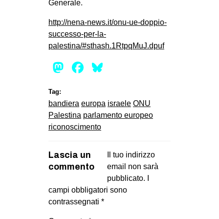
Generale.
http://nena-news.it/onu-ue-doppio-
successo-per-la-
palestina/#sthash.1RtpqMuJ.dpuf
Mastodon
Facebook
Bluesky
Tag:
bandiera
europa
israele
ONU
Palestina
parlamento europeo
riconoscimento
Lascia un
Il tuo indirizzo
commento
email non sarà
pubblicato.
I
campi obbligatori sono
contrassegnati
*