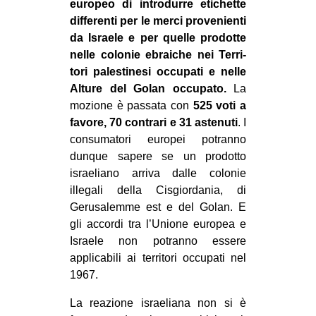
europeo di introdurre eti­chette
EVENTI
dif­fe­renti per le merci provenienti
da Israele e per quelle pro­dotte
in
nelle colo­nie ebrai­che nei Ter­ri­
tori pale­sti­nesi occu­pati e nelle
Fb
Alture del Golan occupato.
La
mozione è passata con
525 voti a
tw
favore, 70 contrari e 31 astenuti
. I
consumatori europei potranno
bsky
dunque sapere se un prodotto
israeliano arriva dalle colonie
ms
illegali della Cisgiordania, di
Gerusalemme est e del Golan. E
SEARCH
gli accordi tra l’Unione europea e
Israele non potranno essere
applicabili ai territori occupati nel
1967.
La reazione israeliana non si è