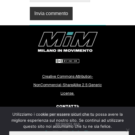
Creative Commons Attribution-
NonCommercial-ShareAlike 2.5 Generic
License.
CONTATTI:
Utilizziamo i cookie per essere sicuri che tu possa avere la
milanoinmovimento@gmail.com
migliore esperienza sul nostro sito. Se continui ad utilizzare
SEGUICI SU:
questo sito noi assumiamo che tu ne sia felice.