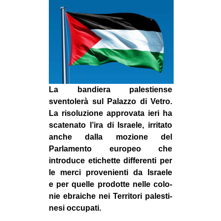
MILANO
MOBILITAZIONI
SPAZI
SPORT POPOLARE
MOVIMENTI
La bandiera palestiense
AMBIENTE
sventolerà sul Palazzo di Vetro.
ANTIFASCISMO
La risoluzione approvata ieri ha
scatenato l’ira di Israele, irritato
DIRITTO ALL’ABITARE
anche dalla mozione del
GENERI
Parlamento europeo che
MIGRAZIONI
introduce eti­chette dif­fe­renti per
le merci provenienti da Israele
PRECARIATO
e per quelle pro­dotte nelle colo­
REPRESSIONE
nie ebrai­che nei Ter­ri­tori pale­sti­
nesi occu­pati.
STUDENTI