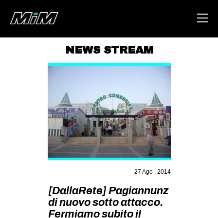
NEWS STREAM
HOME
ABOUT
AREA
DEGENERAZIONE
GAZA FREESTYLE
CSOA LAMBRETTA
MSM
27 Ago , 2014
STUDENTI TSUNAMI
[DallaRete] Pagiannunz
di nuovo sotto attacco.
ZAM
Fermiamo subito il