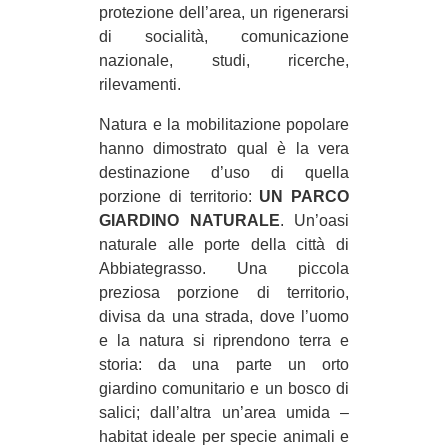
protezione dell’area, un rigenerarsi
EVENTI
di socialità, comunicazione
nazionale, studi, ricerche,
in
rilevamenti.
Fb
Natura e la mobilitazione popolare
hanno dimostrato qual è la vera
tw
destinazione d’uso di quella
porzione di territorio:
UN PARCO
bsky
GIARDINO NATURALE
. Un’oasi
naturale alle porte della città di
ms
Abbiategrasso. Una piccola
preziosa porzione di territorio,
SEARCH
divisa da una strada, dove l’uomo
e la natura si riprendono terra e
storia: da una parte un orto
giardino comunitario e un bosco di
salici; dall’altra un’area umida –
habitat ideale per specie animali e