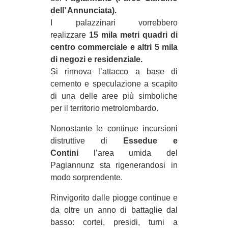
CULTURE
dell’ Annunciata).
I palazzinari vorrebbero
ARTE
realizzare
15 mila metri quadri di
CINEMA
centro commerciale e altri 5 mila
di negozi e residenziale.
MANIFESTI
Si rinnova l’attacco a base di
MUSICA
cemento e speculazione a scapito
di una delle aree più simboliche
RECENSIONI
per il territorio metrolombardo.
INTERNAZIONALE
Nonostante le continue incursioni
AFRICA
distruttive di
Essedue e
AMERICHE
Contini
l’area umida del
Pagiannunz sta rigenerandosi in
ESTREMO ORIENTE
modo sorprendente.
EUROPA
Rinvigorito dalle piogge continue e
MEDIO ORIENTE
da oltre un anno di battaglie dal
MONDO
basso: cortei, presidi, turni a