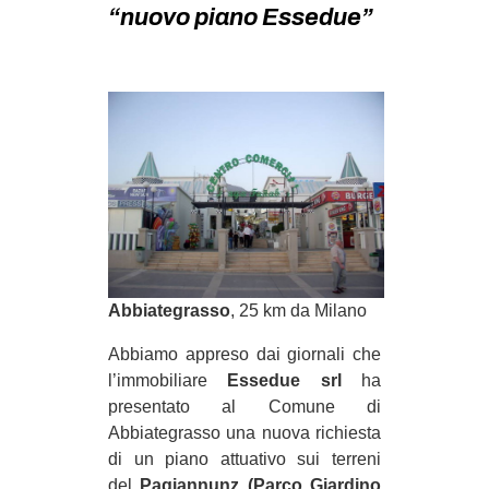
MILANO
“nuovo piano Essedue”
MOBILITAZIONI
SPAZI
SPORT POPOLARE
MOVIMENTI
AMBIENTE
ANTIFASCISMO
DIRITTO ALL’ABITARE
Abbiategrasso
, 25 km da Milano
GENERI
Abbiamo appreso dai giornali che
MIGRAZIONI
l’immobiliare
Essedue srl
ha
PRECARIATO
presentato al Comune di
REPRESSIONE
Abbiategrasso una nuova richiesta
di un piano attuativo sui terreni
STUDENTI
del
Pagiannunz (Parco Giardino