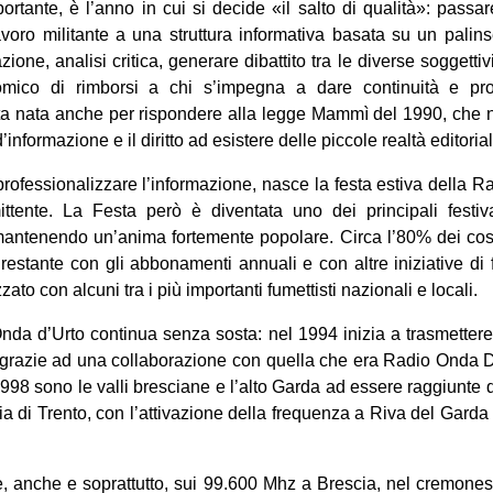
rtante, è l’anno in cui si decide «il salto di qualità»: pass
lavoro militante a una struttura informativa basata su un palin
ione, analisi critica, generare dibattito tra le diverse soggetti
mico di rimborsi a chi s’impegna a dare continuità e prof
ta nata anche per rispondere alla legge Mammì del 1990, che
’informazione e il diritto ad esistere delle piccole realtà editoria
professionalizzare l’informazione, nasce la festa estiva della Ra
ittente. La Festa però è diventata uno dei principali festiva
a mantenendo un’anima fortemente popolare. Circa l’80% dei co
il restante con gli abbonamenti annuali e con altre iniziative di
ato con alcuni tra i più importanti fumettisti nazionali e locali.
nda d’Urto continua senza sosta: nel 1994 inizia a trasmetter
grazie ad una collaborazione con quella che era Radio Onda Dir
998 sono le valli bresciane e l’alto Garda ad essere raggiunte d
a di Trento, con l’attivazione della frequenza a Riva del Gard
te, anche e soprattutto, sui 99.600 Mhz a Brescia, nel cremone