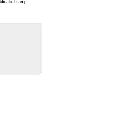
blicato.
I campi