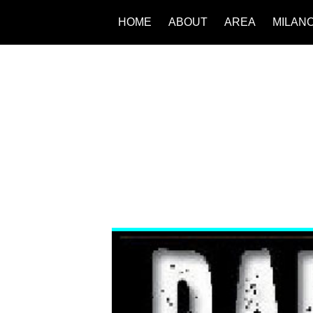
HOME
ABOUT
AREA
MILAN