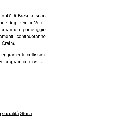
ino 47 di Brescia, sono
ione degli Omini Verdi,
priranno il pomeriggio
amenti continueranno
j Craim.
teggiamenti moltissimi
dei programmi musicali
o
socialità
Storia