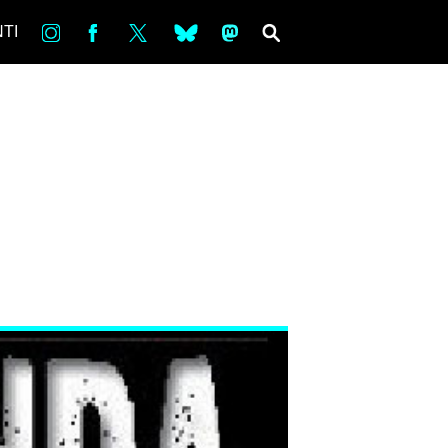
in
Fb
tw
bsky
ms
SEARCH
TI