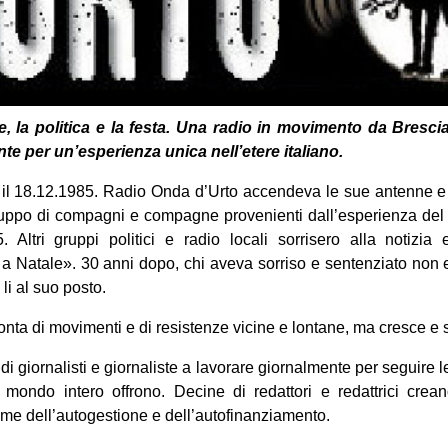
, la politica e la festa. Una radio in movimento da Brescia
e per un’esperienza unica nell’etere italiano.
 il 18.12.1985. Radio Onda d’Urto accendeva le sue antenne e i
uppo di compagni e compagne provenienti dall’esperienza de
 Altri gruppi politici e radio locali sorrisero alla notizi
 Natale». 30 anni dopo, chi aveva sorriso e sentenziato non 
li al suo posto.
onta di movimenti e di resistenze vicine e lontane, ma cresce e s
 giornalisti e giornaliste a lavorare giornalmente per seguire le n
 il mondo intero offrono. Decine di redattori e redattrici cre
nome dell’autogestione e dell’autofinanziamento.