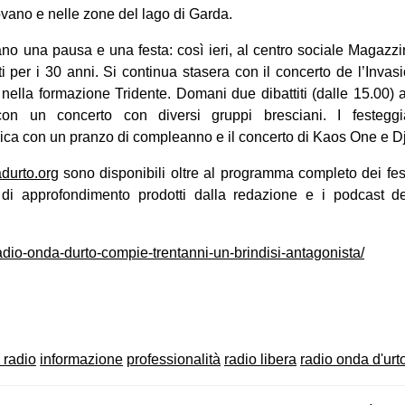
vano e nelle zone del lago di Garda.
ano una pausa e una festa: così ieri, al centro sociale Magazz
nti per i 30 anni. Si continua stasera con il concerto de l’Invas
ella formazione Tridente. Domani due dibattiti (dalle 15.00) a
on un concerto con diversi gruppi bresciani. I festeggi
ca con un pranzo di compleanno e il concerto di Kaos One e D
durto​.org
sono disponibili oltre al programma completo dei fes
 e di approfondimento prodotti dalla redazione e i podcast 
/radio-onda-durto-compie-trentanni-un-brindisi-antagonista/
on
book
uesky
a radio
informazione
professionalità
radio libera
radio onda d'urt