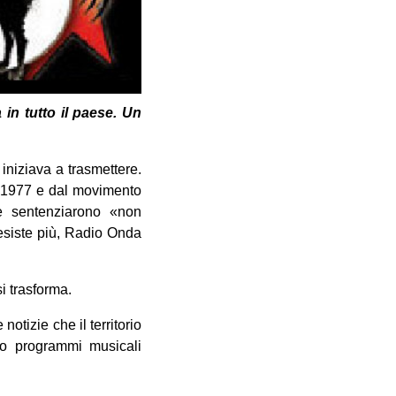
 in tutto il paese. Un
niziava a trasmettere.
l 1977 e dal movimento
a e sentenziarono «non
esiste più, Radio Onda
i trasforma.
otizie che il territorio
ano programmi musicali