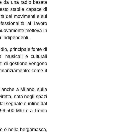
are da una radio basata
sesto stabile capace di
vità dei movimenti e sul
essionalità al lavoro
 nuovamente metteva in
li indipendenti.
dio, principale fonte di
l musicali e culturali
sti di gestione vengono
 finanziamento: come il
e anche a Milano, sulla
etta, nata negli spazi
al segnale e infine dal
a 99.500 Mhz e a Trento
se e nella bergamasca,