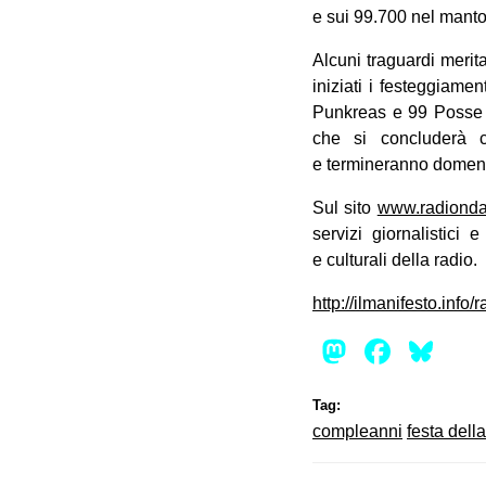
e sui 99.700 nel manto
Alcuni traguardi merit
iniziati i festeggiame
Punkreas e 99 Posse n
che si concluderà c
e termineranno domeni
Sul sito
www​.radionda
servizi giornalistici
e culturali della radio.
http://ilmanifesto.info
Mastod
Face
Bl
Tag:
compleanni
festa dell