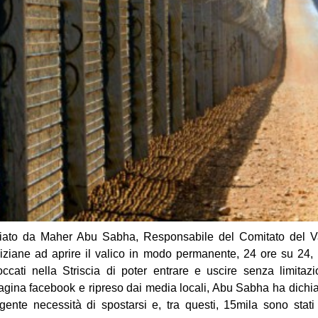
nciato da Maher Abu Sabha, Responsabile del Comitato del V
giziane ad aprire il valico in modo permanente, 24 ore su 24,
occati nella Striscia di poter entrare e uscire senza limitaz
agina facebook e ripreso dai media locali, Abu Sabha ha dichi
nte necessità di spostarsi e, tra questi, 15mila sono stati re