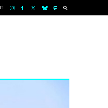
in
Fb
tw
bsky
ms
SEARCH
TI