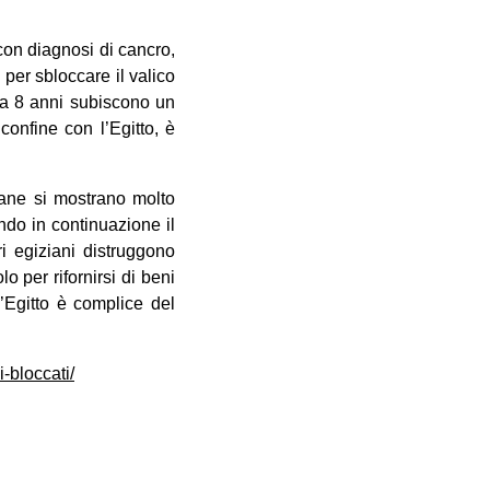
 con diagnosi di cancro,
 per sbloccare il valico
da 8 anni subiscono un
confine con l’Egitto, è
iane si mostrano molto
ndo in continuazione il
ri egiziani distruggono
 per rifornirsi di beni
’Egitto è complice del
i-bloccati/