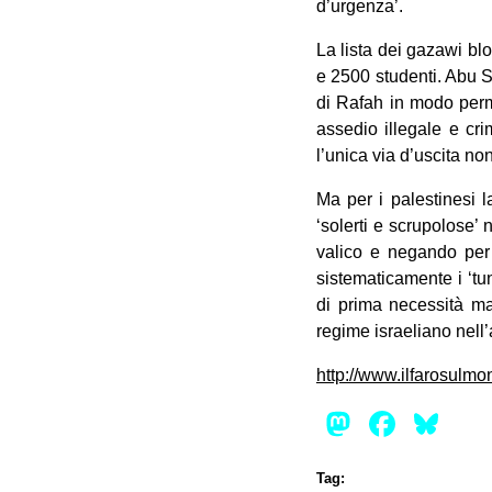
d’urgenza’.
La lista dei gazawi blo
e 2500 studenti. Abu Sa
di Rafah in modo perm
assedio illegale e cri
l’unica via d’uscita non
Ma per i palestinesi 
‘solerti e scrupolose’
valico e negando per o
sistematicamente i ‘tu
di prima necessità ma
regime israeliano nell’
http://www.ilfarosulmon
Mastod
Face
Bl
Tag: