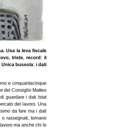
sa. Usa la leva fiscale
vo, tri­ste, record: il
. Unica bus­sola: i dati
eno e cin­quan­ta­cin­que
e del Con­si­glio Mat­teo
i guar­dare i dati Istat
 mer­cato del lavoro. Una
s­simo da fare ma i dati
i o ras­se­gnati, tor­nano
 lavoro ma anche chi lo