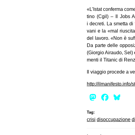
«L’Istat con­ferma come
tino (Cgil) – Il Jobs 
i decreti. La smetta di
vani e la «mal riu­scita
del lavoro. «Non è suf­
Da parte delle oppo­si­z
(Gior­gio Airaudo, Sel) e
menti il Tita­nic di Ren
Il viag­gio pro­cede a ve
http://ilmanifesto.info
Mastod
Face
Bl
Tag:
crisi
disoccupazione
d