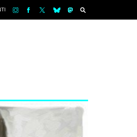
in
Fb
tw
bsky
ms
SEARCH
TI