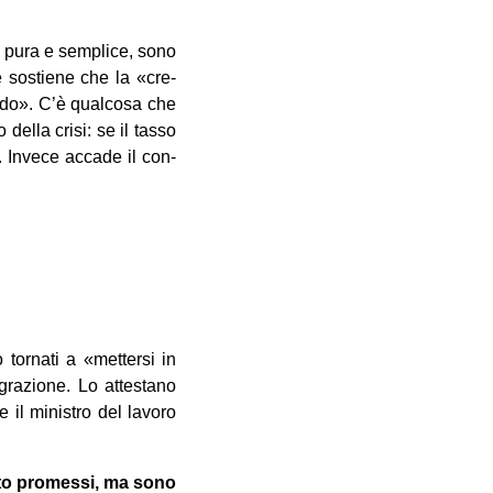
one pura e sem­plice, sono
le sostiene che la «cre­
ardo». C’è qual­cosa che
 della crisi: se il tasso
ne. Invece accade il con­
tor­nati a «met­tersi in
ra­zione. Lo atte­stano
e il mini­stro del lavoro
nto pro­messi, ma sono