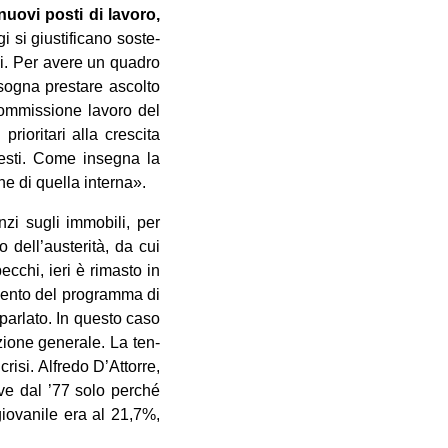
nuovi posti di lavoro,
i giu­sti­fi­cano soste­
i. Per avere un qua­dro
iso­gna pre­stare ascolto
com­mis­sione lavoro del
o­ri­tari alla cre­scita
e­sti. Come inse­gna la
ne di quella interna».
zi sugli immo­bili, per
o dell’austerità, da cui
c­chi, ieri è rima­sto in
i­mento del pro­gramma di
ar­lato. In que­sto caso
zione gene­rale. La ten­
crisi. Alfredo D’Attorre,
ive dal ’77 solo per­ché
gio­va­nile era al 21,7%,