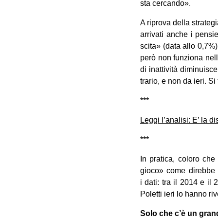
sta cercando».
A riprova della stra­te­g
arri­vati anche i pen­s
scita» (data allo 0,7%)
però non fun­ziona nella
di inat­ti­vità dimi­nui
tra­rio, e non da ieri. 
***
Leggi l’analisi: E’ la di
***
In pra­tica, coloro che
gioco» come direbbe Re
i dati: tra il 2014 e il
Poletti ieri lo hanno ri
Solo che c’è un grand