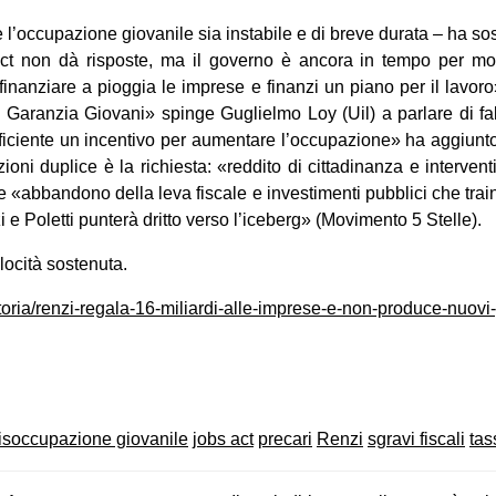
 l’occupazione gio­va­nile sia insta­bile e di breve durata – ha so
Act non dà rispo­ste, ma il governo è ancora in tempo per modi­
 finan­ziare a piog­gia le imprese e finanzi un piano per il lavor
 Garan­zia Gio­vani» spinge Guglielmo Loy (Uil) a par­lare di fal­l
fi­ciente un incen­tivo per aumen­tare l’occupazione» ha aggiunto 
ioni duplice è la richie­sta: «red­dito di cit­ta­di­nanza e inter­ven
 «abban­dono della leva fiscale e inve­sti­menti pub­blici che trai­na
zi e Poletti pun­terà dritto verso l’iceberg» (Movi­mento 5 Stelle).
lo­cità sostenuta.
/storia/renzi-regala-16-miliardi-alle-imprese-e-non-produce-nuovi-
on
book
uesky
isoccupazione giovanile
jobs act
precari
Renzi
sgravi fiscali
tas