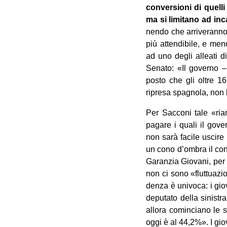
con­ver­sioni di quel
ma si limi­tano ad inca
nendo che arri­ve­rann
più atten­di­bile, e men
ad uno degli alleati di
Senato: «Il governo – h
posto che gli oltre 16
ripresa spa­gnola, non 
Per Sac­coni tale «ria
pagare i quali il gover
non sarà facile uscire p
un cono d’ombra il con­t
Garan­zia Gio­vani, per
non ci sono «flut­tua­z
denza è uni­voca: i gio­
depu­tato della sini­st
allora comin­ciano le se
oggi è al 44,2%». I gio