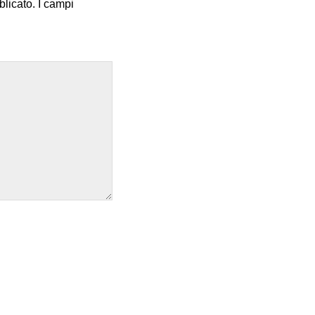
blicato.
I campi