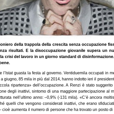
o­niero della trap­pola della cre­scita senza occu­pa­zione fis
za risul­tati. E la disoc­cu­pa­zione gio­va­nile supera un nuo
la crisi del lavoro in un giorno stan­dard di disin­for­ma­zione
 bene.
e l’Istat gua­sta la festa al governo. Ven­ti­due­mila occu­pati in m
 a giu­gno, 85 mila in più dal 2014, hanno indotto ieri il pre­si­dent
c­cola ripar­tenza» dell’occupazione. A Renzi è stato sug­ge­rito d
ione degli inat­tivi, sin­tomo di una mag­giore par­te­ci­pa­zione al
t­tu­rata nell’ultimo anno: –0,9% (-131 mila). «C’è ancora mol­ti
hé quelli che ven­gono con­si­de­rati inat­tivi, che erano sfi­du­ciat
 — cioè aumenta il numero di per­sone che ha tro­vato un posto di