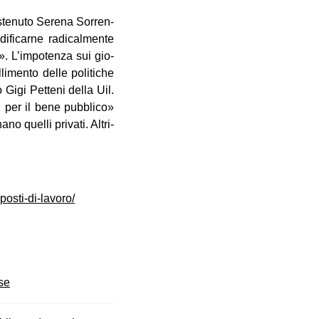
ste­nuto Serena Sor­ren­
fi­carne radi­cal­mente
o». L’impotenza sui gio­
i­mento delle poli­ti­che
Gigi Pet­teni della Uil.
ti per il bene pub­blico»
no quelli pri­vati. Altri­
posti-di-lavoro/
se