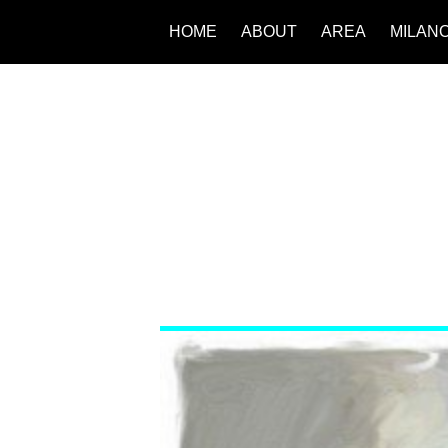
HOME
ABOUT
AREA
MILAN