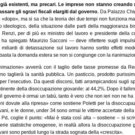
li già esi­stenti, ma pre­cari. Le imprese non stanno creando 
s­sare gli sgravi fiscali elar­giti dal governo.
Da Palazzo Chigi s
o «dopo», ma si sa che la teo­ria dei due tempi non fun­ziona ma
o ideo­lo­gico, della situa­zione dalle parti della mag­gio­ranza b
 Renzi, per di più ex mini­stro del lavoro e pre­si­dente della 
a spie­gato Mau­ri­zio Sac­coni — deve riflet­tere sugli impulsi pri
 miliardi di detas­sa­zione sul lavoro hanno sor­tito effetti mod
basta la domanda estera se non si con­giunge con la ria­ni­ma­zio
­ni­ma­zione» avverrà con il taglio delle tasse pro­messe da Ren
no taglierà la sanità pub­blica. Un pastic­cio, pro­dotto puris­sim
er l’esecutivo. Da que­sti discorsi, fatti arram­pi­can­dosi sugli spe
i­nente della disoc­cu­pa­zione gio­va­nile: al 44,2%. Dopo il fal­l
 il governo è ormai un tabù, tanto è vero che non ieri non ne ha p
ioni dovute alla ripresa» come sostiene Poletti per la disoc­cu­pa­
vani, e le donne, under 34 sono ormai le vit­time accer­tate della 
ra Pd, coglie il punto: «Mai è stata così alta – sostiene – si scr
rie sta­ti­sti­che omo­ge­nee, in realtà allora la disoc­cu­pa­zione 
­vani sono per­duti lungo la strada sognata della «crescita».