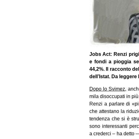
Jobs Act: Renzi pri­gi
e fondi a piog­gia sen
44,2%. Il rac­conto del
dell’Istat. Da leg­gere
Dopo lo Svi­mez
, anch
mila disoc­cu­pati in più
Renzi a par­lare di «pi
che atte­stano la ridu­z
ten­denza che si è stru
sono inte­res­santi per­c
a cre­derci – ha detto