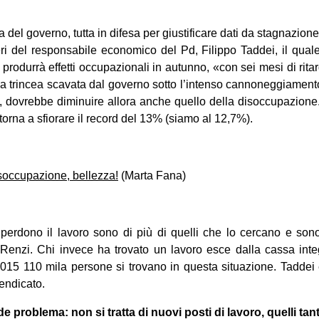
ia del governo, tutta in difesa per giu­sti­fi­care dati da sta­gna­zi
ieri del respon­sa­bile eco­no­mico del Pd, Filippo Tad­dei, il qua
 pro­durrà effetti occu­pa­zio­nali in autunno, «con sei mesi di rit
 trin­cea sca­vata dal governo sotto l’intenso can­no­neg­gia­mento
­sce, dovrebbe dimi­nuire allora anche quello della disoc­cu­pa­zio
Si torna a sfio­rare il record del 13% (siamo al 12,7%).
soc­cu­pa­zione, bel­lezza!
(Marta Fana)
 per­dono il lavoro sono di più di quelli che lo cer­cano e sono 
nzi. Chi invece ha tro­vato un lavoro esce dalla cassa inte­g
 2015 110 mila per­sone si tro­vano in que­sta situa­zione. Tad­dei 
vendicato.
e pro­blema: non si tratta di nuovi posti di lavoro, quelli ta