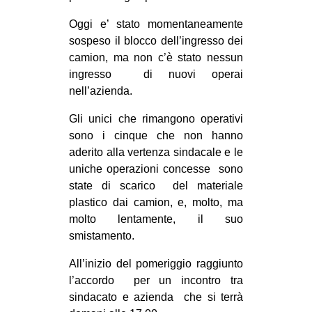
CULTURE
Oggi e’ stato momentaneamente
ARTE
sospeso il blocco dell’ingresso dei
camion, ma non c’è stato nessun
CINEMA
ingresso di nuovi operai
MANIFESTI
nell’azienda.
MUSICA
Gli unici che rimangono operativi
RECENSIONI
sono i cinque che non hanno
aderito alla vertenza sindacale e le
INTERNAZIONALE
uniche operazioni concesse sono
AFRICA
state di scarico del materiale
plastico dai camion, e, molto, ma
AMERICHE
molto lentamente, il suo
ESTREMO ORIENTE
smistamento.
EUROPA
All’inizio del pomeriggio raggiunto
MEDIO ORIENTE
l’accordo per un incontro tra
sindacato e azienda che si terrà
MONDO