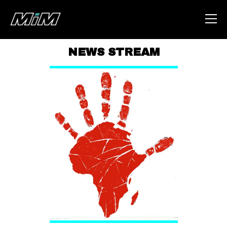
NEWS STREAM
HOME
ABOUT
AREA
DEGENERAZIONE
GAZA FREESTYLE
CSOA LAMBRETTA
MSM
STUDENTI TSUNAMI
ZAM