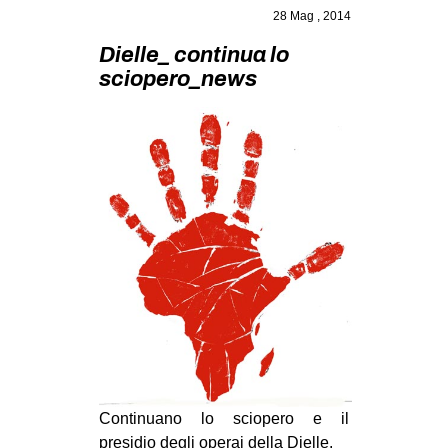
MILANO
28 Mag , 2014
MOBILITAZIONI
Dielle_ continua lo
sciopero_news
SPAZI
SPORT POPOLARE
MOVIMENTI
AMBIENTE
ANTIFASCISMO
DIRITTO ALL’ABITARE
GENERI
MIGRAZIONI
PRECARIATO
REPRESSIONE
Continuano lo sciopero e il
STUDENTI
presidio degli operai della Dielle.