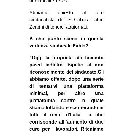
domani alle 17.00.
EVENTI
Abbiamo chiesto al loro
sindacalista del Si.Cobas Fabio
in
Zerbini di tenerci aggiornati.
Fb
A che punto siamo di questa
vertenza sindacale Fabio?
tw
“Oggi la proprietà sta facendo
bsky
passi indietro rispetto al non
riconoscimento del sindacato.Gli
ms
abbiamo offerto, dopo una serie
di tentativi una piattaforma
SEARCH
minimal, per altro una
piattaforma contro la quale
stiamo lottando e scioperando in
tutto il resto d’Italia e che
corrisponde all ‘aumento di due
euro per i lavoratori. Riteniamo