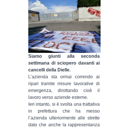
MILANO
MOBILITAZIONI
SPAZI
SPORT POPOLARE
MOVIMENTI
AMBIENTE
Siamo giunti alla seconda
settimana di sciopero davanti ai
ANTIFASCISMO
cancelli della Dielle.
DIRITTO ALL’ABITARE
L’azienda sta ormai correndo ai
GENERI
ripari tramite misure lavorative di
emergenza, dirottando cioè il
MIGRAZIONI
lavoro verso aziende esterne.
PRECARIATO
Ieri intanto, si è svolta una trattativa
in prefettura che ha messo
REPRESSIONE
l’azienda ulteriormente alle strette
STUDENTI
dato che anche la rappresentanza