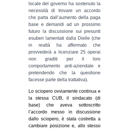
locale del governo ha sostenuto la
CULTURE
necessità di trova
re un accordo
ARTE
che parta dall’aumento della paga
base e demandi ad un prossimo
CINEMA
futuro la discussione sui presunti
MANIFESTI
esuberi lamentati dalla Dielle (che
MUSICA
in realtà ha affermato che
provvederà a licenziare 25 operai
RECENSIONI
non graditi per il loro
comportamento anti-aziendale e
INTERNAZIONALE
pretendendo che la questione
AFRICA
facesse parte della trattativa).
AMERICHE
Lo sciopero ovviamente continua e
ESTREMO ORIENTE
la stessa CUB, il sindacato (di
base) che aveva sottoscritto
EUROPA
l’accordo messo in discussione
MEDIO ORIENTE
dallo sciopero, è stata costretta a
MONDO
cambiare posizione e, allo stesso