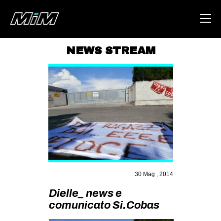
NEWS STREAM
HOME
ABOUT
AREA
DEGENERAZIONE
GAZA FREESTYLE
CSOA LAMBRETTA
MSM
30 Mag , 2014
STUDENTI TSUNAMI
Dielle_ news e
comunicato Si.Cobas
ZAM