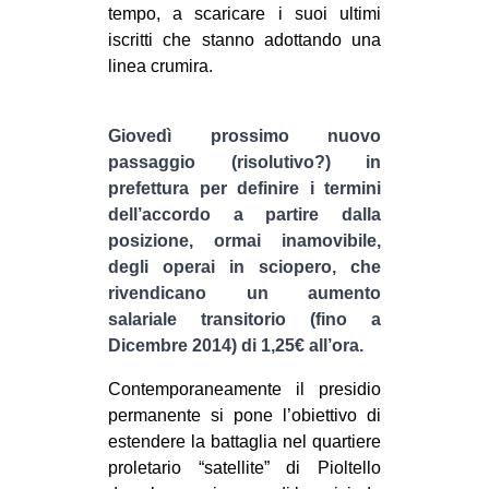
tempo, a scaricare i suoi ultimi
EVENTI
iscritti che stanno adottando una
linea crumira.
in
Fb
Giovedì prossimo nuovo
passaggio (risolutivo?) in
tw
prefettura per definire i termini
dell’accordo a partire dalla
bsky
posizione, ormai inamovibile,
degli operai in sciopero, che
ms
rivendicano un aumento
salariale transitorio (fino a
SEARCH
Dicembre 2014) di 1,25€ all’ora.
Contemporaneamente il presidio
permanente si pone l’obiettivo di
estendere la battaglia nel quartiere
proletario “satellite” di Pioltello