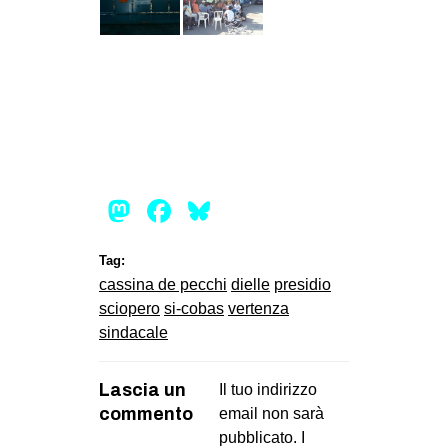
Mastodon
Facebook
Bluesky
Tag:
cassina de pecchi
dielle
presidio
sciopero
si-cobas
vertenza
sindacale
Lascia un
Il tuo indirizzo
commento
email non sarà
pubblicato.
I