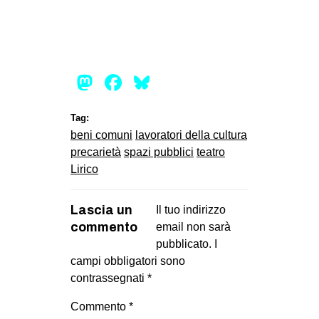
CULTURE
ARTE
CINEMA
Mastodon
Facebook
Bluesky
MANIFESTI
MUSICA
Tag:
beni comuni
lavoratori della cultura
RECENSIONI
precarietà
spazi pubblici
teatro
INTERNAZIONALE
Lirico
AFRICA
Lascia un
Il tuo indirizzo
AMERICHE
commento
email non sarà
ESTREMO ORIENTE
pubblicato.
I
campi obbligatori sono
EUROPA
contrassegnati
*
MEDIO ORIENTE
Commento
*
MONDO