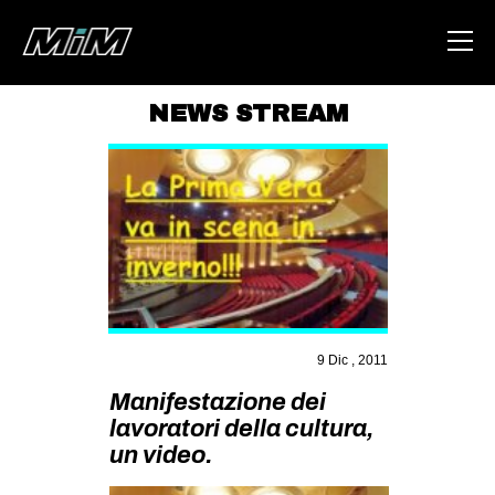
NEWS STREAM
HOME
ABOUT
AREA
DEGENERAZIONE
GAZA FREESTYLE
CSOA LAMBRETTA
9 Dic , 2011
MSM
Manifestazione dei
lavoratori della cultura,
STUDENTI TSUNAMI
un video.
ZAM