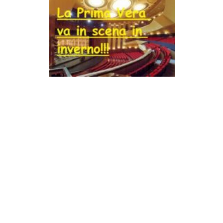
MILANO
MOBILITAZIONI
SPAZI
SPORT POPOLARE
MOVIMENTI
AMBIENTE
ANTIFASCISMO
DIRITTO ALL’ABITARE
GENERI
MIGRAZIONI
PRECARIATO
REPRESSIONE
STUDENTI