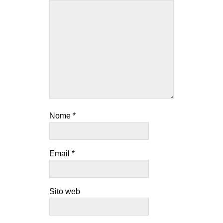
EVENTI
in
Fb
tw
bsky
Nome
*
ms
SEARCH
Email
*
Sito web