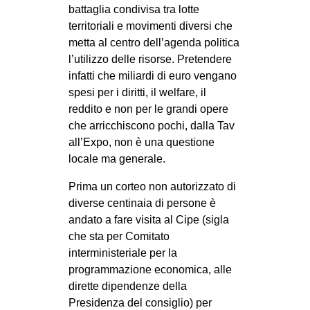
battaglia condivisa tra lotte
CULTURE
territoriali e movimenti diversi che
ARTE
metta al centro dell’agenda politica
l’utilizzo delle risorse. Pretendere
CINEMA
infatti che miliardi di euro vengano
MANIFESTI
spesi per i diritti, il welfare, il
MUSICA
reddito e non per le grandi opere
che arricchiscono pochi, dalla Tav
RECENSIONI
all’Expo, non è una questione
locale ma generale.
INTERNAZIONALE
AFRICA
Prima un corteo non autorizzato di
diverse centinaia di persone è
AMERICHE
andato a fare visita al Cipe (sigla
ESTREMO ORIENTE
che sta per Comitato
interministeriale per la
EUROPA
programmazione economica, alle
MEDIO ORIENTE
dirette dipendenze della
MONDO
Presidenza del consiglio) per