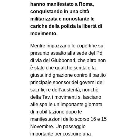
MILANO
hanno manifestato a Roma,
conquistando in una città
MOBILITAZIONI
militarizzata e nonostante le
SPAZI
cariche della polizia la libertà di
movimento.
SPORT POPOLARE
Mentre impazzano le copertine sul
MOVIMENTI
presunto assalto alla sede del Pd
AMBIENTE
di via dei Giubbonari, che altro non
è stato che qualche scritta e la
ANTIFASCISMO
giusta indignazione contro il partito
DIRITTO ALL’ABITARE
principale sponsor dei governi dei
GENERI
sacrifici e dell’austerità, nonchè
della Tav, i movimenti si lasciano
MIGRAZIONI
alle spalle un’importante giornata
PRECARIATO
di mobilitazione dopo le
manifestazioni dello scorso 16 e 15
REPRESSIONE
Novembre. Un passaggio
STUDENTI
importante per costruire una