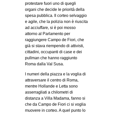
protestare fuori uno di quegli
EVENTI
organi che decide le priorità della
spesa pubblica. Il corteo selvaggio
in
e agile, che la polizia non è riuscita
ad acciuffare, si è poi mosso
Fb
attorno al Parlamento per
raggiungere Campo de Fiori, che
tw
già si stava riempendo di attivisti,
cittadini, occupanti di case e dei
bsky
pullman che hanno raggiunto
ms
Roma dalla Val Susa.
I numeri della piazza e la voglia di
SEARCH
attraversare il centro di Roma,
mentre Hollande e Letta sono
asserragliati a chilometri di
distanza a Villa Madama, fanno si
che da Campo de Fiori ci si voglia
muovere in corteo. A quel punto lo