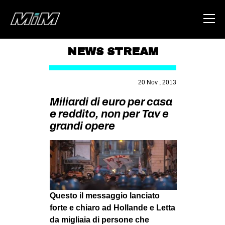
NEWS STREAM
HOME
20 Nov , 2013
ABOUT
Miliardi di euro per casa
AREA
e reddito, non per Tav e
grandi opere
DEGENERAZIONE
GAZA FREESTYLE
CSOA LAMBRETTA
MSM
STUDENTI TSUNAMI
Questo il messaggio lanciato
forte e chiaro ad Hollande e Letta
ZAM
da migliaia di persone che