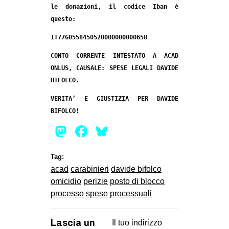
le donazioni, il codice Iban è
questo:
IT77G0558450520000000000658
CONTO CORRENTE INTESTATO A ACAD
ONLUS, CAUSALE: SPESE LEGALI DAVIDE
BIFOLCO.
VERITA’ E GIUSTIZIA PER DAVIDE
BIFOLCO!
Mastodon
Facebook
Bluesky
Tag:
acad
carabinieri
davide bifolco
omicidio
perizie
posto di blocco
processo
spese processuali
Lascia un
Il tuo indirizzo