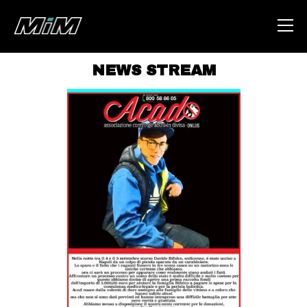
NEWS STREAM
HOME
ABOUT
AREA
DEGENERAZIONE
GAZA FREESTYLE
CSOA LAMBRETTA
MSM
STUDENTI TSUNAMI
ZAM