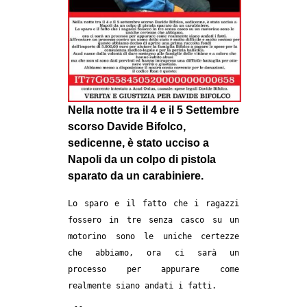
CULTURE
ARTE
CINEMA
MANIFESTI
MUSICA
Nella notte tra il 4 e il 5 Settembre
scorso Davide Bifolco,
RECENSIONI
sedicenne, è stato ucciso a
INTERNAZIONALE
Napoli da un colpo di pistola
sparato da un carabiniere.
AFRICA
Lo sparo e il fatto che i ragazzi
AMERICHE
fossero in tre senza casco su un
ESTREMO ORIENTE
motorino sono le uniche certezze
EUROPA
che abbiamo, ora ci sarà un
processo per appurare come
MEDIO ORIENTE
realmente siano andati i fatti.
MONDO