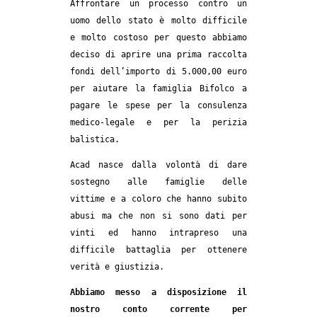
Affrontare un processo contro un
EVENTI
uomo dello stato è molto difficile
e molto costoso per questo abbiamo
in
deciso di aprire una prima raccolta
fondi dell’importo di 5.000,00 euro
Fb
per aiutare la famiglia Bifolco a
pagare le spese per la consulenza
tw
medico-legale e per la perizia
balistica.
bsky
Acad nasce dalla volontà di dare
ms
sostegno alle famiglie delle
vittime e a coloro che hanno subito
SEARCH
abusi ma che non si sono dati per
vinti ed hanno intrapreso una
difficile battaglia per ottenere
verità e giustizia.
Abbiamo messo a disposizione il
nostro conto corrente per