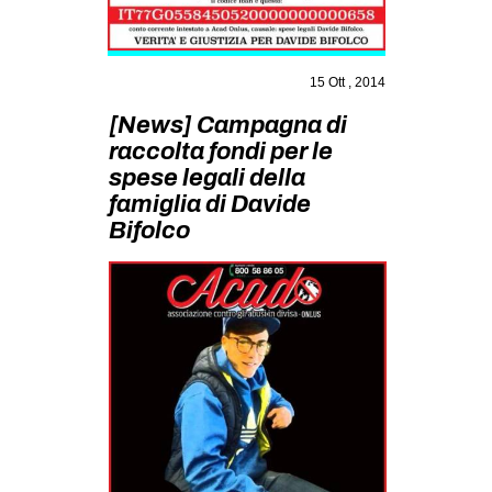
MILANO
MOBILITAZIONI
15 Ott , 2014
SPAZI
[News] Campagna di
SPORT POPOLARE
raccolta fondi per le
MOVIMENTI
spese legali della
famiglia di Davide
AMBIENTE
Bifolco
ANTIFASCISMO
DIRITTO ALL’ABITARE
GENERI
MIGRAZIONI
PRECARIATO
REPRESSIONE
STUDENTI