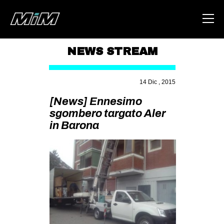
NEWS STREAM
HOME
14 Dic , 2015
ABOUT
[News] Ennesimo
AREA
sgombero targato Aler
in Barona
DEGENERAZIONE
GAZA FREESTYLE
CSOA LAMBRETTA
MSM
STUDENTI TSUNAMI
ZAM