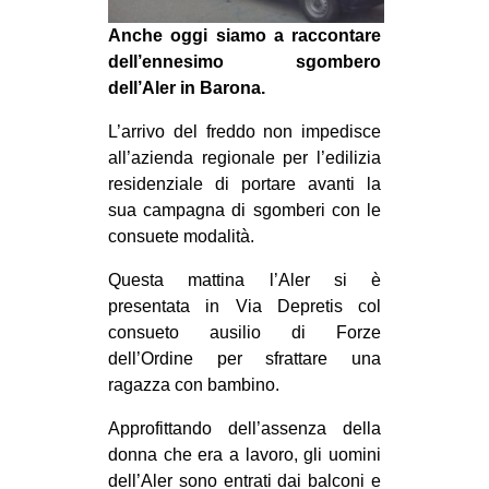
MILANO
Anche oggi siamo a raccontare
MOBILITAZIONI
dell’ennesimo sgombero
dell’Aler in Barona.
SPAZI
SPORT POPOLARE
L’arrivo del freddo non impedisce
all’azienda regionale per l’edilizia
MOVIMENTI
residenziale di portare avanti la
AMBIENTE
sua campagna di sgomberi con le
consuete modalità.
ANTIFASCISMO
Questa mattina l’Aler si è
DIRITTO ALL’ABITARE
presentata in Via Depretis col
GENERI
consueto ausilio di Forze
MIGRAZIONI
dell’Ordine per sfrattare una
ragazza con bambino.
PRECARIATO
Approfittando dell’assenza della
REPRESSIONE
donna che era a lavoro, gli uomini
STUDENTI
dell’Aler sono entrati dai balconi e