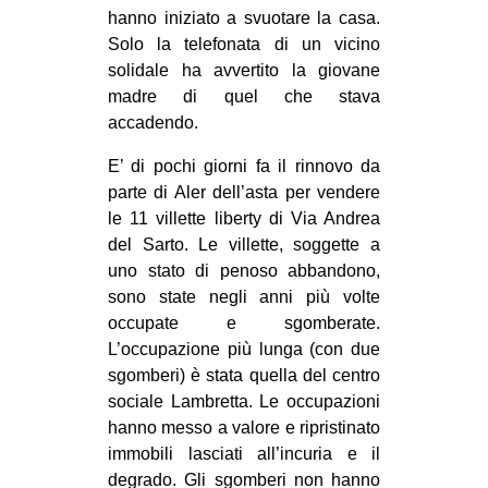
hanno iniziato a svuotare la casa.
CULTURE
Solo la telefonata di un vicino
ARTE
solidale ha avvertito la giovane
madre di quel che stava
CINEMA
accadendo.
MANIFESTI
E’ di pochi giorni fa il rinnovo da
MUSICA
parte di Aler dell’asta per vendere
RECENSIONI
le 11 villette liberty di Via Andrea
del Sarto. Le villette, soggette a
INTERNAZIONALE
uno stato di penoso abbandono,
AFRICA
sono state negli anni più volte
occupate e sgomberate.
AMERICHE
L’occupazione più lunga (con due
ESTREMO ORIENTE
sgomberi) è stata quella del centro
EUROPA
sociale Lambretta. Le occupazioni
hanno messo a valore e ripristinato
MEDIO ORIENTE
immobili lasciati all’incuria e il
MONDO
degrado. Gli sgomberi non hanno