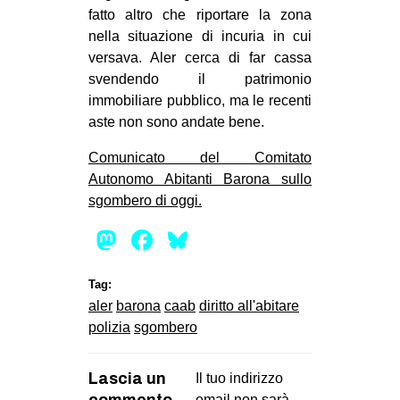
fatto altro che riportare la zona
EVENTI
nella situazione di incuria in cui
versava. Aler cerca di far cassa
in
svendendo il patrimonio
immobiliare pubblico, ma le recenti
Fb
aste non sono andate bene.
tw
Comunicato del Comitato
Autonomo Abitanti Barona sullo
bsky
sgombero di oggi.
ms
Mastodon
Facebook
Bluesky
SEARCH
Tag:
aler
barona
caab
diritto all'abitare
polizia
sgombero
Lascia un
Il tuo indirizzo
commento
email non sarà