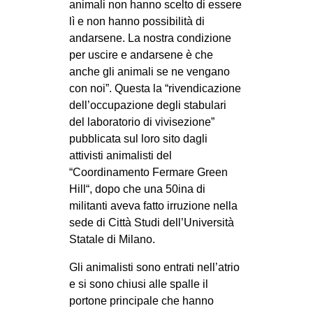
animali non hanno scelto di essere
EVENTI
lì e non hanno possibilità di
andarsene. La nostra condizione
in
per uscire e andarsene è che
anche gli animali se ne vengano
Fb
con noi”. Questa la “rivendicazione
dell’occupazione degli stabulari
tw
del laboratorio di vivisezione”
pubblicata sul loro sito dagli
bsky
attivisti animalisti del
“Coordinamento Fermare Green
ms
Hill“, dopo che una 50ina di
militanti aveva fatto irruzione nella
SEARCH
sede di Città Studi dell’Università
Statale di Milano.
Gli animalisti sono entrati nell’atrio
e si sono chiusi alle spalle il
portone principale che hanno