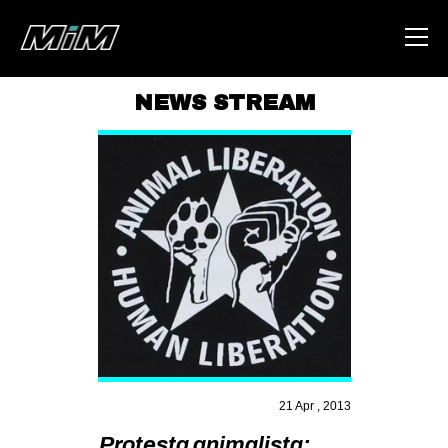
NEWS STREAM
HOME
ABOUT
AREA
DEGENERAZIONE
GAZA FREESTYLE
CSOA LAMBRETTA
MSM
STUDENTI TSUNAMI
21 Apr , 2013
ZAM
Protesta animalista: