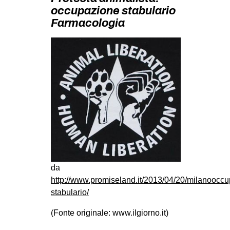
MILANO
occupazione stabulario
Farmacologia
MOBILITAZIONI
SPAZI
SPORT POPOLARE
MOVIMENTI
AMBIENTE
ANTIFASCISMO
DIRITTO ALL’ABITARE
GENERI
MIGRAZIONI
da
http://www.promiseland.it/2013/04/20/milanooccu
PRECARIATO
stabulario/
REPRESSIONE
(Fonte originale: www.ilgiorno.it)
STUDENTI