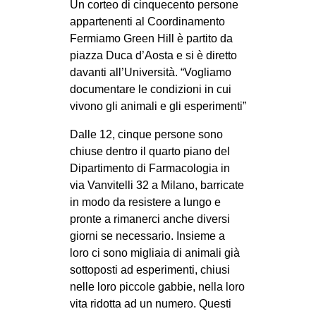
Un corteo di cinquecento persone
CULTURE
appartenenti al Coordinamento
ARTE
Fermiamo Green Hill è partito da
piazza Duca d’Aosta e si è diretto
CINEMA
davanti all’Università. “Vogliamo
MANIFESTI
documentare le condizioni in cui
vivono gli animali e gli esperimenti”
MUSICA
RECENSIONI
Dalle 12, cinque persone sono
chiuse dentro il quarto piano del
INTERNAZIONALE
Dipartimento di Farmacologia in
via Vanvitelli 32 a Milano, barricate
AFRICA
in modo da resistere a lungo e
AMERICHE
pronte a rimanerci anche diversi
ESTREMO ORIENTE
giorni se necessario. Insieme a
loro ci sono migliaia di animali già
EUROPA
sottoposti ad esperimenti, chiusi
MEDIO ORIENTE
nelle loro piccole gabbie, nella loro
vita ridotta ad un numero. Questi
MONDO