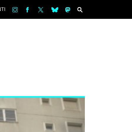
in
Fb
tw
bsky
ms
SEARCH
TI