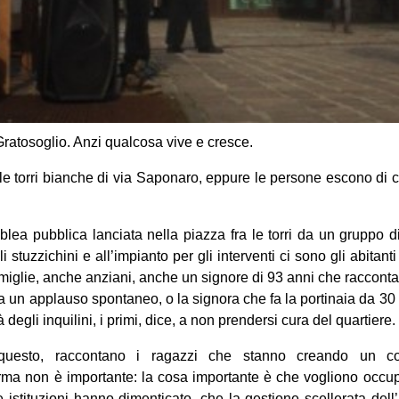
ratosoglio. Anzi qualcosa vive e cresce.
 le torri bianche di via Saponaro, eppure le persone escono di 
lea pubblica lanciata nella piazza fra le torri da un gruppo di
i stuzzichini e all’impianto per gli interventi ci sono gli abitant
iglie, anche anziani, anche un signore di 93 anni che racconta i
pa un applauso spontaneo, o la signora che fa la portinaia da 30 
tà degli inquilini, i primi, dice, a non prendersi cura del quartiere.
questo, raccontano i ragazzi che stanno creando un coll
rma non è importante: la cosa importante è che vogliono occupa
e istituzioni hanno dimenticato, che la gestione scellerata del