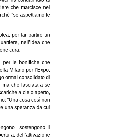
tiere che marcisce nel
erchè “se aspettiamo le
ea, per far partire un
artiere, nell’idea che
sene cura.
i per le bonifiche che
bella Milano per l’Expo,
ogo ormai consolidato di
p, ma che lasciata a se
scariche a cielo aperto,
ano: “Una cosa così non
rite una speranza da cui
rvengono sostengono il
ertura, dell’attivazione