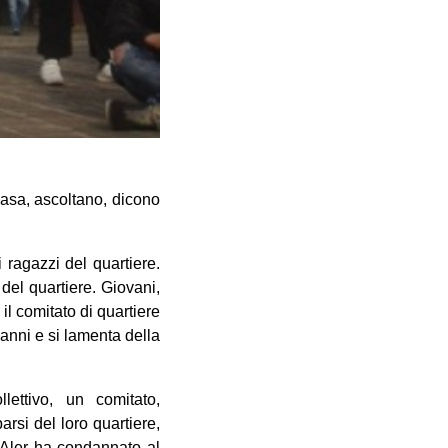
casa, ascoltano, dicono
 ragazzi del quartiere.
i del quartiere. Giovani,
l comitato di quartiere
anni e si lamenta della
ettivo, un comitato,
rsi del loro quartiere,
l’Aler ha condannato al