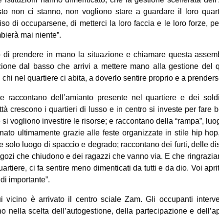
o non ci stanno, non vogliono stare a guardare il loro quar
o di occuparsene, di metterci la loro faccia e le loro forze, p
mbierà mai niente”.
 di prendere in mano la situazione e chiamare questa assembl
zione dal basso che arrivi a mettere mano alla gestione del qu
, chi nel quartiere ci abita, a doverlo sentire proprio e a prender
 che raccontano dell’amianto presente nel quartiere e dei sold
à crescono i quartieri di lusso e in centro si investe per fare 
si vogliono investire le risorse; e raccontano della “rampa”, lu
ato ultimamente grazie alle feste organizzate in stile hip ho
e solo luogo di spaccio e degrado; raccontano dei furti, delle di
negozi che chiudono e dei ragazzi che vanno via. E che ringrazi
artiere, ci fa sentire meno dimenticati da tutti e da dio. Voi ap
di importante”.
vicino è arrivato il centro sciale Zam. Gli occupanti inte
o nella scelta dell’autogestione, della partecipazione e dell’ap