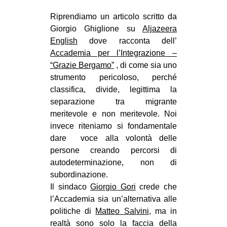
MILANO
Riprendiamo un articolo scritto da
MOBILITAZIONI
Giorgio Ghiglione su
Aljazeera
SPAZI
English
dove racconta dell’
Accademia per l’Integrazione –
SPORT POPOLARE
“Grazie Bergamo”
, di come sia uno
strumento pericoloso, perché
MOVIMENTI
classifica, divide, legittima la
AMBIENTE
separazione tra migrante
ANTIFASCISMO
meritevole e non meritevole. Noi
invece riteniamo si fondamentale
DIRITTO ALL’ABITARE
dare voce alla volontà delle
GENERI
persone creando percorsi di
autodeterm
inazione, non di
MIGRAZIONI
subordinazione.
PRECARIATO
Il sindaco
Giorgio Gori
crede che
l’Accademia sia un’alternativa alle
REPRESSIONE
politiche di
Matteo Salvini
, ma in
STUDENTI
realtà sono solo la faccia della