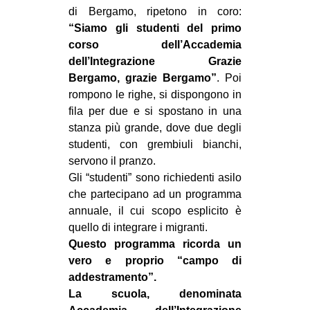
di Bergamo, ripetono in coro:
EVENTI
“Siamo gli studenti del primo
corso dell’Accademia
in
dell’Integrazione Grazie
Bergamo, grazie Bergamo”
. Poi
Fb
rompono le righe, si dispongono in
fila per due e si spostano in una
tw
stanza più grande, dove due degli
bsky
studenti, con grembiuli bianchi,
servono il pranzo.
ms
Gli “studenti” sono richiedenti asilo
che partecipano ad un programma
SEARCH
annuale, il cui scopo esplicito è
quello di integrare i migranti.
Questo programma ricorda un
vero e proprio “campo di
addestramento”.
La scuola, denominata