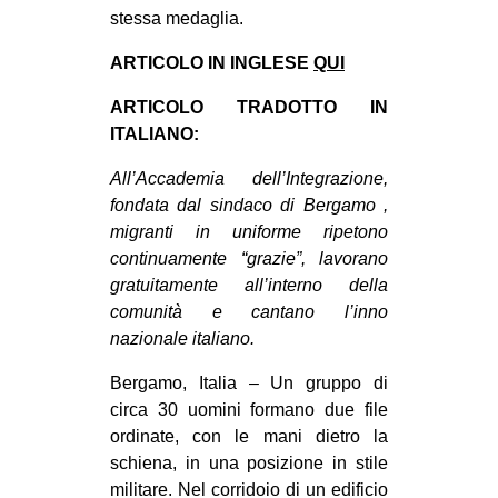
stessa medaglia.
CULTURE
ARTE
ARTICOLO IN INGLESE
QUI
CINEMA
ARTICOLO TRADOTTO IN
ITALIANO:
MANIFESTI
MUSICA
All’Accademia dell’Integrazione,
fondata dal sindaco di Bergamo ,
RECENSIONI
migranti in uniforme ripetono
INTERNAZIONALE
continuamente “grazie”, lavorano
gratuitamente all’interno della
AFRICA
comunità e cantano l’inno
AMERICHE
nazionale italiano.
ESTREMO ORIENTE
Bergamo, Italia – Un gruppo di
EUROPA
circa 30 uomini formano due file
ordinate, con le mani dietro la
MEDIO ORIENTE
schiena, in una posizione in stile
MONDO
militare. Nel corridoio di un edificio