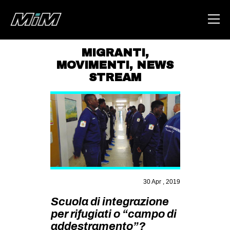
MIGRANTI
,
MOVIMENTI
,
NEWS
HOME
STREAM
ABOUT
AREA
DEGENERAZIONE
GAZA FREESTYLE
CSOA LAMBRETTA
MSM
30 Apr , 2019
STUDENTI TSUNAMI
Scuola di integrazione
per rifugiati o “campo di
ZAM
addestramento”?