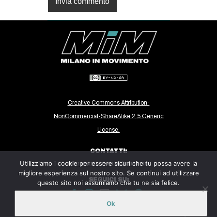
Creative Commons Attribution-
NonCommercial-ShareAlike 2.5 Generic
License.
CONTATTI:
Utilizziamo i cookie per essere sicuri che tu possa avere la
milanoinmovimento@gmail.com
migliore esperienza sul nostro sito. Se continui ad utilizzare
SEGUICI SU:
questo sito noi assumiamo che tu ne sia felice.
Ok
Sito ospitato sulla piattaforma
Midala