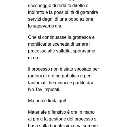
saccheggio di reddito diretto e
EVENTI
indiretto e la possibilità di garantire
servizi degni di una popolazione,
in
lo sapevamo già.
Fb
Che si continuasse la grottesca e
mortificante scenetta di tenere il
tw
processo alle vallette, speravamo
di no.
bsky
Il processo non è stato spostato per
ms
ragioni di ordine pubblico e per
fantomatiche minacce partite dai
SEARCH
No Tav imputati.
Ma non è finita qui!
Materiale difensivo è ora in mano
ai pm e la gestione del processo si
basa sulla banalissima ma sempre