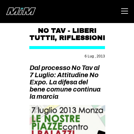
NO TAV - LIBERI
TUTTI!
,
RIFLESSIONI
HOME
ABOUT
6 Lug , 2013
AREA
Dal processo No Tav al
7 Luglio: Attitudine No
DEGENERAZIONE
Expo. La difesa del
GAZA FREESTYLE
bene comune continua
CSOA LAMBRETTA
la marcia
MSM
STUDENTI TSUNAMI
ZAM