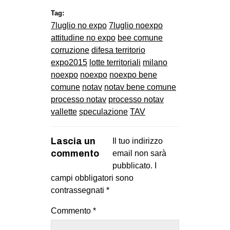
Tag:
7luglio no expo
7luglio noexpo
attitudine no expo
bee comune
corruzione
difesa territorio
expo2015
lotte territoriali
milano
noexpo
noexpo
noexpo bene
comune
notav
notav bene comune
processo notav
processo notav
vallette
speculazione
TAV
Lascia un
Il tuo indirizzo
commento
email non sarà
pubblicato.
I
campi obbligatori sono
contrassegnati
*
Commento
*