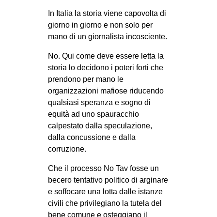
CULTURE
In Italia la storia viene capovolta di
giorno in giorno e non solo per
ARTE
mano di un giornalista incosciente.
CINEMA
No. Qui come deve essere letta la
MANIFESTI
storia lo decidono i poteri forti che
MUSICA
prendono per mano le
organizzazioni mafiose riducendo
RECENSIONI
qualsiasi speranza e sogno di
INTERNAZIONALE
equità ad uno spauracchio
calpestato dalla speculazione,
AFRICA
dalla concussione e dalla
AMERICHE
corruzione.
ESTREMO ORIENTE
Che il processo No Tav fosse un
EUROPA
becero tentativo politico di arginare
e soffocare una lotta dalle istanze
MEDIO ORIENTE
civili che privilegiano la tutela del
MONDO
bene comune e osteggiano il