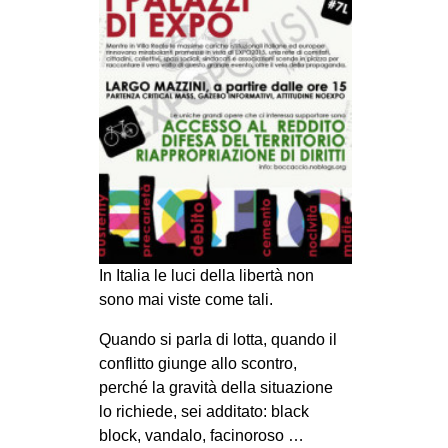
MILANO
MOBILITAZIONI
SPAZI
SPORT POPOLARE
MOVIMENTI
AMBIENTE
ANTIFASCISMO
DIRITTO ALL’ABITARE
In Italia le luci della libertà non
GENERI
sono mai viste come tali.
MIGRAZIONI
Quando si parla di lotta, quando il
PRECARIATO
conflitto giunge allo scontro,
perché la gravità della situazione
REPRESSIONE
lo richiede, sei additato: black
STUDENTI
block, vandalo, facinoroso …