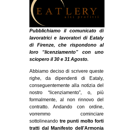
MILANO
MOBILITAZIONI
SPAZI
Pubblichiamo il comunicato di
SPORT POPOLARE
lavoratrici e lavoratori di Eataly
di Firenze, che rispondono al
MOVIMENTI
loro “licenziamento” con uno
AMBIENTE
sciopero il 30 e 31 Agosto.
ANTIFASCISMO
Abbiamo deciso di scrivere queste
DIRITTO ALL’ABITARE
righe, da dipendenti di Eataly,
conseguentemente alla notizia del
GENERI
nostro “licenziamento”, o, più
MIGRAZIONI
formalmente, al non rinnovo del
PRECARIATO
contratto. Andando con ordine,
vorremmo cominciare
REPRESSIONE
sottolineando
tre punti molto forti
STUDENTI
tratti dal Manifesto dell’Armonia