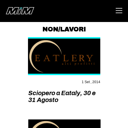
NON/LAVORI
HOME
ABOUT
AREA
DEGENERAZIONE
GAZA FREESTYLE
1 Set , 2014
CSOA LAMBRETTA
Sciopero a Eataly, 30 e
31 Agosto
MSM
STUDENTI TSUNAMI
ZAM