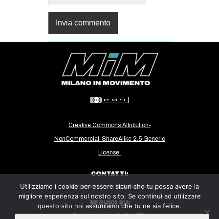
Creative Commons Attribution-
NonCommercial-ShareAlike 2.5 Generic
License.
CONTATTI:
Utilizziamo i cookie per essere sicuri che tu possa avere la
milanoinmovimento@gmail.com
migliore esperienza sul nostro sito. Se continui ad utilizzare
SEGUICI SU:
questo sito noi assumiamo che tu ne sia felice.