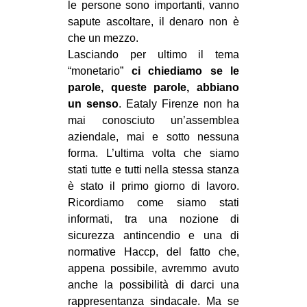
le persone sono importanti, vanno
EVENTI
sapute ascoltare, il denaro non è
che un mezzo.
in
Lasciando per ultimo il tema
“monetario”
ci chiediamo se le
Fb
parole, queste parole, abbiano
un senso
. Eataly Firenze non ha
tw
mai conosciuto un’assemblea
aziendale, mai e sotto nessuna
bsky
forma. L’ultima volta che siamo
stati tutte e tutti nella stessa stanza
ms
è stato il primo giorno di lavoro.
Ricordiamo come siamo stati
SEARCH
informati, tra una nozione di
sicurezza antincendio e una di
normative Haccp, del fatto che,
appena possibile, avremmo avuto
anche la possibilità di darci una
rappresentanza sindacale. Ma se