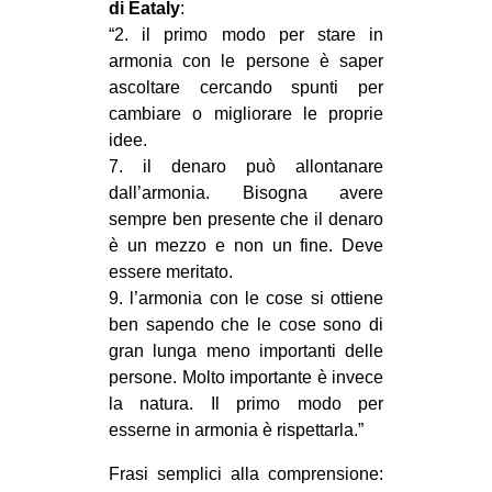
di Eataly
:
CULTURE
“2. il primo modo per stare in
ARTE
armonia con le persone è saper
ascoltare cercando spunti per
CINEMA
cambiare o migliorare le proprie
MANIFESTI
idee.
7. il denaro può allontanare
MUSICA
dall’armonia. Bisogna avere
RECENSIONI
sempre ben presente che il denaro
è un mezzo e non un fine. Deve
INTERNAZIONALE
essere meritato.
AFRICA
9. l’armonia con le cose si ottiene
ben sapendo che le cose sono di
AMERICHE
gran lunga meno importanti delle
ESTREMO ORIENTE
persone. Molto importante è invece
EUROPA
la natura. Il primo modo per
esserne in armonia è rispettarla.”
MEDIO ORIENTE
Frasi semplici alla comprensione:
MONDO