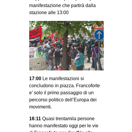
manifestazione che partirà dalla
CULTURE
stazione alle 13:00
ARTE
CINEMA
MANIFESTI
MUSICA
RECENSIONI
INTERNAZIONALE
AFRICA
17:00
Le manifestazioni si
concludono in piazza. Francoforte
AMERICHE
e’ solo il primo passaggio di un
ESTREMO ORIENTE
percorso politico dell’Europa dei
movimenti.
EUROPA
MEDIO ORIENTE
16:11
Quasi trentamila persone
hanno manifestato oggi per le vie
MONDO