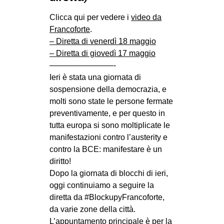
MILANO
Clicca qui per vedere i
video da
MOBILITAZIONI
Francoforte
.
SPAZI
– Diretta di venerdì 18 maggio
– Diretta di giovedì 17 maggio
SPORT POPOLARE
————————-
MOVIMENTI
Ieri è stata una giornata di
sospensione della democrazia, e
AMBIENTE
molti sono state le persone fermate
ANTIFASCISMO
preventivamente, e per questo in
tutta europa si sono moltiplicate le
DIRITTO ALL’ABITARE
manifestazioni contro l’austerity e
GENERI
contro la BCE: manifestare è un
diritto!
MIGRAZIONI
Dopo la giornata di blocchi di ieri,
PRECARIATO
oggi continuiamo a seguire la
REPRESSIONE
diretta da #BlockupyFrancoforte,
da varie zone della città.
STUDENTI
L’appuntamento principale è per la