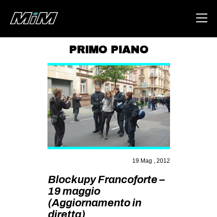
PRIMO PIANO
HOME
ABOUT
AREA
DEGENERAZIONE
GAZA FREESTYLE
CSOA LAMBRETTA
19 Mag , 2012
MSM
Blockupy Francoforte –
STUDENTI TSUNAMI
19 maggio
(Aggiornamento in
ZAM
diretta)