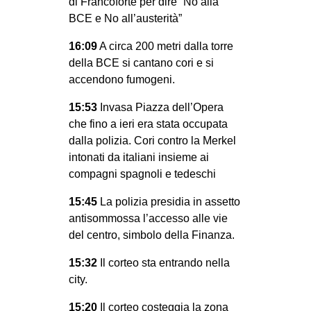
di Francoforte per dire “No alla
BCE e No all’austerità”
EVENTI
16:09
A circa 200 metri dalla torre
in
della BCE si cantano cori e si
accendono fumogeni.
Fb
15:53
Invasa Piazza dell’Opera
tw
che fino a ieri era stata occupata
dalla polizia. Cori contro la Merkel
bsky
intonati da italiani insieme ai
compagni spagnoli e tedeschi
ms
15:45
La polizia presidia in assetto
SEARCH
antisommossa l’accesso alle vie
del centro, simbolo della Finanza.
15:32
Il corteo sta entrando nella
city.
15:20
Il corteo costeggia la zona