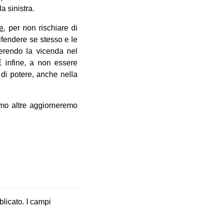
a sinistra.
ie
, per non rischiare di
ifendere se stesso e le
serendo la vicenda nel
E infine, a non essere
i di potere, anche nella
emo altre aggiorneremo
blicato.
I campi