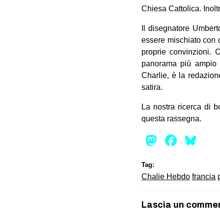
Chiesa Cattolica. Inolt
Il disegnatore Umbert
essere mischiato con c
proprie convinzioni.
panorama più ampio de
Charlie, è la redazio
satira.
La nostra ricerca di 
questa rassegna.
Mastod
Face
Bl
Tag:
Chalie Hebdo
francia
Lascia un comme