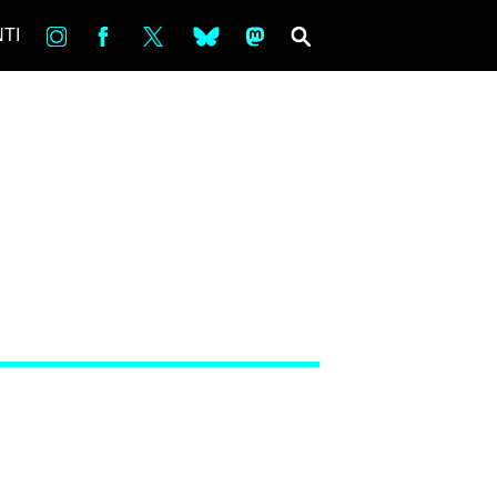
in
Fb
tw
bsky
ms
SEARCH
TI