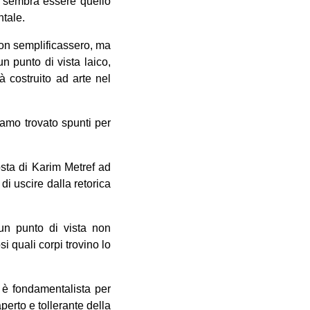
te sembra essere quello
ntale.
non semplificassero, ma
n punto di vista laico,
à costruito ad arte nel
iamo trovato spunti per
osta di Karim Metref ad
 di uscire dalla retorica
un punto di vista non
i quali corpi trovino lo
n è fondamentalista per
perto e tollerante della