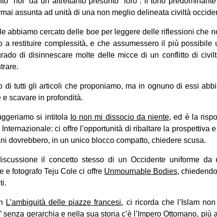
to “noi” da un altrettanto presunto “loro”: il tono predominan
rmai assunta ad unità di una non meglio delineata civiltà occide
le abbiamo cercato delle boe per leggere delle riflessioni che 
o a restituire complessità, e che assumessero il più possibile u
grado di disinnescare molte delle micce di un conflitto di civilt
trare.
 di tutti gli articoli che proponiamo, ma in ognuno di essi abb
 e scavare in profondità.
uggeriamo si intitola
Io non mi dissocio da niente
, ed è la risp
nternazionale: ci offre l’opportunità di ribaltare la prospettiva e
ni dovrebbero, in un unico blocco compatto, chiedere scusa.
discussione il concetto stesso di un Occidente uniforme da 
re e fotografo Teju Cole ci offre
Unmournable Bodies
, chiedendos
i.
in
L’ambiguità delle piazze francesi
, ci ricorda che l’Islam no
 senza gerarchia e nella sua storia c’è l’Impero Ottomano, più a