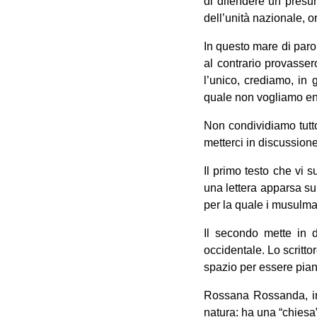
di difendere un presun
dell’unità nazionale, o
In questo mare di paro
al contrario provasser
l’unico, crediamo, in 
quale non vogliamo en
Non condividiamo tutto
metterci in discussione
Il primo testo che vi s
una lettera apparsa su I
per la quale i musulma
Il secondo mette in 
occidentale. Lo scritto
spazio per essere piant
Rossana Rossanda, 
natura: ha una “chiesa”