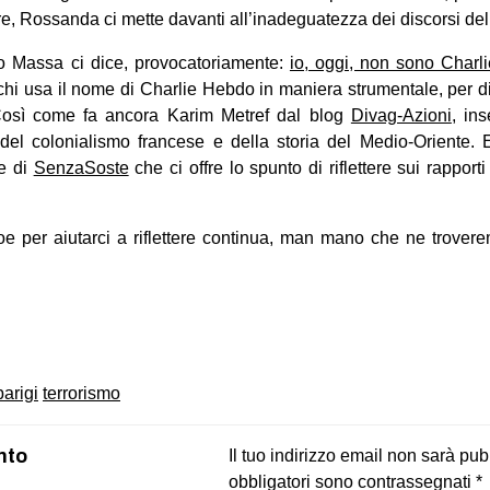
re, Rossanda ci mette davanti all’inadeguatezza dei discorsi dell
o Massa ci dice, provocatoriamente:
io, oggi, non sono Charl
hi usa il nome di Charlie Hebdo in maniera strumentale, per d
 Così come fa ancora Karim Metref dal blog
Divag-Azioni
, in
l colonialismo francese e della storia del Medio-Oriente. 
ne di
SenzaSoste
che ci offre lo spunto di riflettere sui rapport
boe per aiutarci a riflettere continua, man mano che ne trover
on
book
uesky
parigi
terrorismo
nto
Il tuo indirizzo email non sarà pub
obbligatori sono contrassegnati
*