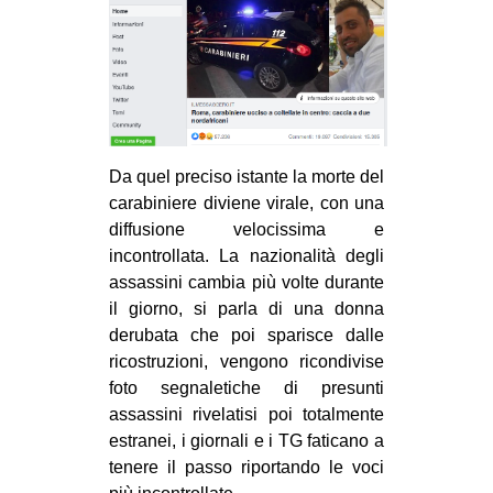
CULTURE
ARTE
CINEMA
MANIFESTI
MUSICA
Da quel preciso istante la morte del
carabiniere diviene virale, con una
RECENSIONI
diffusione velocissima e
INTERNAZIONALE
incontrollata. La nazionalità degli
assassini cambia più volte durante
AFRICA
il giorno, si parla di una donna
AMERICHE
derubata che poi sparisce dalle
ricostruzioni, vengono ricondivise
ESTREMO ORIENTE
foto segnaletiche di presunti
EUROPA
assassini rivelatisi poi totalmente
estranei, i giornali e i TG faticano a
MEDIO ORIENTE
tenere il passo riportando le voci
MONDO