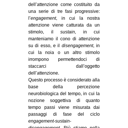
dell’attenzione come costituito da
una serie di tre fasi progressive:
l’
engag
e
ment
, in cui la nostra
attenzione viene catturata da un
stimolo, il
sustain
, in cui
manteniamo il cono di attenzione
su di esso, e il
disengag
e
ment
, in
cui la noia o un altro stimolo
irrompono permettendoci di
staccarci dall’oggetto
dell’attenzione.
Questo processo è considerato alla
base della percezione
neurobiologica del tempo, in cui la
nozione soggettiva di quanto
tempo passi viene misurata dai
passaggi di fase del ciclo
engagement-sustain-
disengagement
. Più stiamo nella