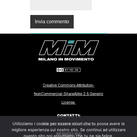
Creative Commons Attribution-
NonCommercial-ShareAlike 2.5 Generic
License.
CONTATTI:
Utilizziamo i cookie per essere sicuri che tu possa avere la
milanoinmovimento@gmail.com
migliore esperienza sul nostro sito. Se continui ad utilizzare
SEGUICI SU:
questo sito noi assumiamo che tu ne sia felice.