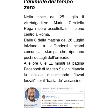
l’animale del tempo
MILANO
zero
MOBILITAZIONI
Nella notte del 25 luglio il
SPAZI
vicebrigadiere Mario Cerciello
SPORT POPOLARE
Rega muore accoltellato in pieno
centro a Roma.
MOVIMENTI
Dalle 8 della mattina del 26 Luglio
AMBIENTE
iniziano a diffondersi scarni
comunicati stampa che riportano
ANTIFASCISMO
pochi dettagli dell’omicidio.
DIRITTO ALL’ABITARE
Alle ore 8 e 11 minuti la pagina
Facebook di Matteo Salvini rilancia
GENERI
la notizia minacciando “lavori
MIGRAZIONI
forzati” per il “bastardo” assassino.
PRECARIATO
REPRESSIONE
STUDENTI