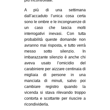
più incontrollate.
EVENTI
A più di una settimana
dall’accaduto l’unica cosa certa
in
sono le ombre e le incongruenze di
un caso che lascia molti
Fb
interrogativi inevasi. Con tutta
probabilità queste domande non
tw
avranno mai risposta, e tutto verrà
bsky
messo sotto silenzio. In
imbarazzante silenzio è anche chi
ms
aveva usato l’omicidio del
carabiniere per aizzare centinaia di
SEARCH
migliaia di persone in una
manciata di minuti, salvo poi
cambiare registro quando la
vicenda si stava rilevando troppo
contorta e scottante per riuscire a
ricondividerla.