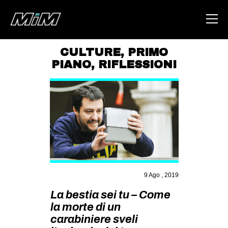
CULTURE
,
PRIMO
PIANO
,
RIFLESSIONI
HOME
ABOUT
AREA
DEGENERAZIONE
GAZA FREESTYLE
CSOA LAMBRETTA
9 Ago , 2019
MSM
La bestia sei tu – Come
STUDENTI TSUNAMI
la morte di un
ZAM
carabiniere sveli