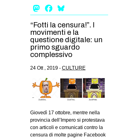
Mastodon
Facebook
Bluesky
EVENTI
in
“Fotti la censura!”. I
movimenti e la
Fb
questione digitale: un
primo sguardo
tw
complessivo
bsky
24 Ott , 2019 -
CULTURE
ms
SEARCH
Giovedì 17 ottobre, mentre nella
provincia dell’Impero si protestava
con articoli e comunicati contro la
censura di molte pagine Facebook