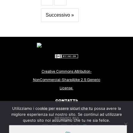
Successivo »
Creative Commons Attribution-
NonCommercial-ShareAlike 2.5 Generic
License.
CONTATTI:
Utilizziamo i cookie per essere sicuri che tu possa avere la
milanoinmovimento@gmail.com
migliore esperienza sul nostro sito. Se continui ad utilizzare
SEGUICI SU:
questo sito noi assumiamo che tu ne sia felice.