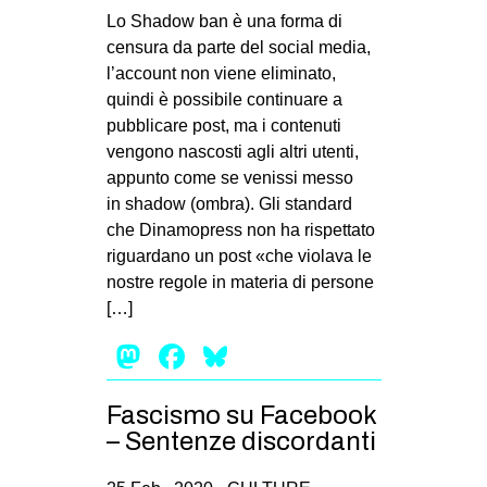
MILANO
Lo Shadow ban è una forma di
censura da parte del social media,
MOBILITAZIONI
l’account non viene eliminato,
SPAZI
quindi è possibile continuare a
SPORT POPOLARE
pubblicare post, ma i contenuti
vengono nascosti agli altri utenti,
MOVIMENTI
appunto come se venissi messo
in shadow (ombra). Gli standard
AMBIENTE
che Dinamopress non ha rispettato
ANTIFASCISMO
riguardano un post «che violava le
DIRITTO ALL’ABITARE
nostre regole in materia di persone
[…]
GENERI
Mastodon
Facebook
Bluesky
MIGRAZIONI
PRECARIATO
Fascismo su Facebook
REPRESSIONE
– Sentenze discordanti
STUDENTI