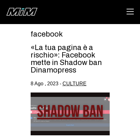
facebook
HOME
«La tua pagina è a
ABOUT
rischio»: Facebook
mette in Shadow ban
AREA
Dinamopress
DEGENERAZIONE
8 Ago , 2023 -
CULTURE
GAZA FREESTYLE
CSOA LAMBRETTA
MSM
STUDENTI TSUNAMI
ZAM