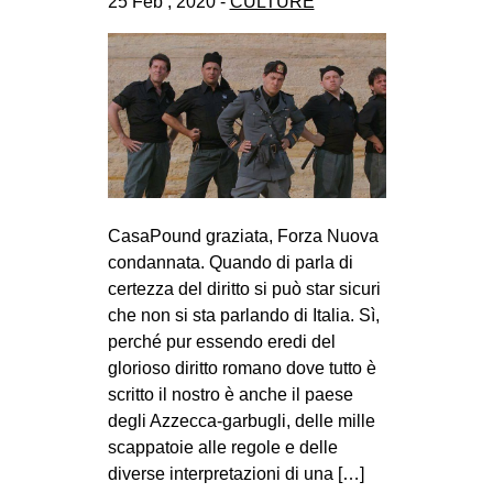
25 Feb , 2020 -
CULTURE
CULTURE
ARTE
CINEMA
MANIFESTI
MUSICA
RECENSIONI
CasaPound graziata, Forza Nuova
INTERNAZIONALE
condannata. Quando di parla di
certezza del diritto si può star sicuri
AFRICA
che non si sta parlando di Italia. Sì,
AMERICHE
perché pur essendo eredi del
ESTREMO ORIENTE
glorioso diritto romano dove tutto è
scritto il nostro è anche il paese
EUROPA
degli Azzecca-garbugli, delle mille
MEDIO ORIENTE
scappatoie alle regole e delle
diverse interpretazioni di una […]
MONDO